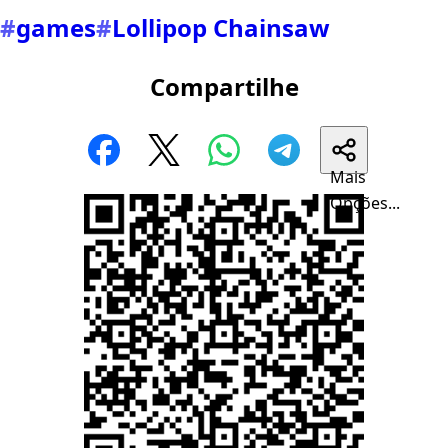
#
games
#
Lollipop Chainsaw
Compartilhe
Mais
Opções...