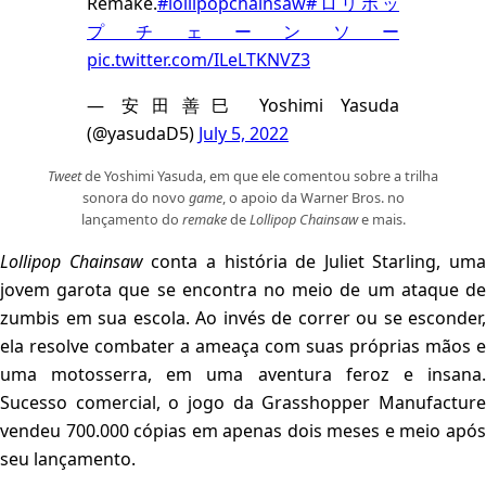
Remake.
#lollipopchainsaw
#ロリポッ
プチェーンソー
pic.twitter.com/ILeLTKNVZ3
— 安田善巳 Yoshimi Yasuda
(@yasudaD5)
July 5, 2022
Tweet
de Yoshimi Yasuda, em que ele comentou sobre a trilha
sonora do novo
game
, o apoio da Warner Bros. no
lançamento do
remake
de
Lollipop Chainsaw
e mais.
Lollipop Chainsaw
conta a história de Juliet Starling, uma
jovem garota que se encontra no meio de um ataque de
zumbis em sua escola. Ao invés de correr ou se esconder,
ela resolve combater a ameaça com suas próprias mãos e
uma motosserra, em uma aventura feroz e insana.
Sucesso comercial, o jogo da Grasshopper Manufacture
vendeu 700.000 cópias em apenas dois meses e meio após
seu lançamento.