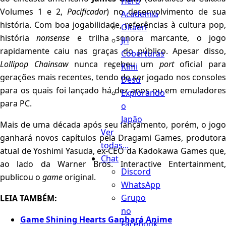
Hero
Volumes 1 e 2,
Pacificador
) no desenvolvimento de sua
Academia
história. Com boa jogabilidade, referências à cultura pop,
Okaeri
história
nonsense
e trilha sonora marcante, o jog
JH
rapidamente caiu nas graças do público. Apesar disso,
Coberturas
Lollipop Chainsaw
nunca recebeu um
port
oficial par
Kimi
gerações mais recentes, tendo de ser jogado nos consoles
Desu
para os quais foi lançado há dez anos ou em emuladores
Explorando
para PC.
o
Japão
Mais de uma década após seu lançamento, porém, o jogo
Ver
ganhará novos capítulos pela Dragami Games, produtora
todas...
atual de Yoshimi Yasuda, ex-CEO da Kadokawa Games que,
Chat
ao lado da Warner Bros. Interactive Entertainment,
Discord
publicou o
game
original.
WhatsApp
Grupo
LEIA TAMBÉM:
no
Game Shining Hearts Ganhará Anime
Facebook