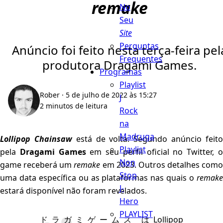
remake
No
Seu
Site
Perguntas
Anúncio foi feito nesta terça-feira pel
Frequentes
produtora Dragami Games.
Programas
Playlist
Rober
· 5 de julho de 2022 às 15:27
J
2 minutos de leitura
Rock
na
Madruga
Lollipop Chainsaw
está de volta. Segundo anúncio feit
Playlist
pela
Dragami Games
em seu perfil oficial no Twitter, 
Non
game receberá um
remake
em 2023. Outros detalhes como
Stop
uma data específica ou as plataformas nas quais o
remake
J-
estará disponível não foram revelados.
Hero
PLAYLIST
ドラガミゲームス はLollipop