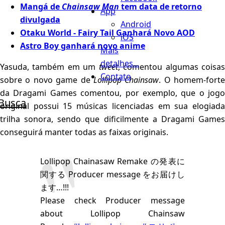
Mangá de
Chainsaw Man
tem data de retorno
App
divulgada
Android
Otaku World - Fairy Tail Ganhará Novo AOD
iOS
Astro Boy ganhará novo anime
Mais
detalhes...
Yasuda, também em um
tweet
, comentou algumas coisa
Contato
sobre o novo game de
Lollipop Chainsaw
. O homem-forte
da Dragami Games comentou, por exemplo, que o jogo
Busca
original possui 15 músicas licenciadas em sua elogiada
trilha sonora, sendo que dificilmente a Dragami Games
conseguirá manter todas as faixas originais.
Lollipop Chainasaw Remake の発表に
関する Producer message をお届けし
ます…!!!
Please check Producer message
about Lollipop Chainsaw