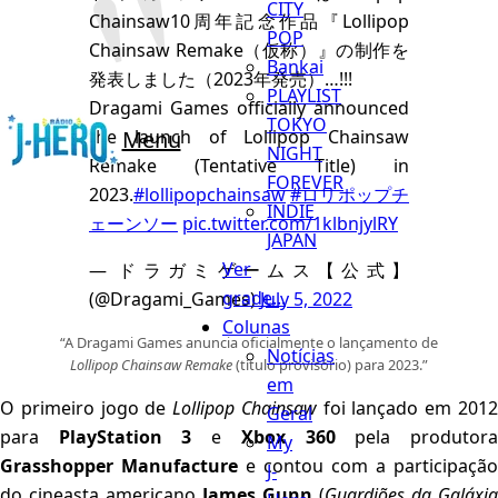
CITY
Chainsaw10周年記念作品『Lollipop
POP
Chainsaw Remake（仮称）』の制作を
Bankai
発表しました（2023年発売）…!!!
PLAYLIST
Dragami Games officially announced
TOKYO
the launch of Lollipop Chainsaw
Menu
NIGHT
Remake (Tentative Title) in
FOREVER
2023.
#lollipopchainsaw
#ロリポップチ
INDIE
ェーンソー
pic.twitter.com/1klbnjylRY
JAPAN
Ver
— ドラガミゲームス【公式】
grade...
(@Dragami_Games)
July 5, 2022
Colunas
“A Dragami Games anuncia oficialmente o lançamento de
Notícias
Lollipop Chainsaw Remake
(título provisório) para 2023.”
em
O primeiro jogo de
Lollipop Chainsaw
foi lançado em 201
Geral
para
PlayStation 3
e
Xbox 360
pela produtor
My
Grasshopper Manufacture
e contou com a participação
J-
do cineasta americano
James Gunn
(
Guardiões da Galáxia