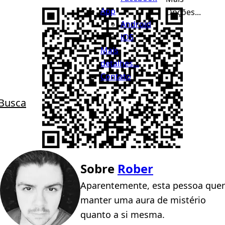
App
Opções...
Android
iOS
Mais
detalhes...
Contato
Busca
Sobre
Rober
Aparentemente, esta pessoa quer
manter uma aura de mistério
quanto a si mesma.