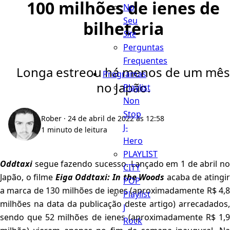
100 milhões de ienes de
No
Seu
bilheteria
Site
Perguntas
Frequentes
Longa estreou há menos de um mês
Programas
no Japão.
Playlist
Non
Stop
Rober
· 24 de abril de 2022 às 12:58
J-
1 minuto de leitura
Hero
PLAYLIST
Oddtaxi
segue fazendo sucesso. Lançado em 1 de abril no
CITY
Japão, o filme
Eiga Oddtaxi: In the Woods
acaba de atingi
POP
a marca de 130 milhões de ienes (aproximadamente R$ 4,8
Playlist
milhões na data da publicação deste artigo) arrecadados,
J
sendo que 52 milhões de ienes (aproximadamente R$ 1,9
Rock