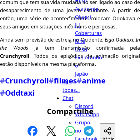
Hero
comum que tem sua vida mudada ao ser ligado ao caso de
Academia
desaparecimento de uma jovem estudante. A partir de
Okaeri
então, uma série de acontecimentos colocam Odokawa e
JH
seus amigos em situações incomuns e perigosas.
Coberturas
Ainda sem previsão de estreia no Ocidente,
Eiga Oddtaxi: I
Kimi
the Woods
já tem transmissão confirmada pel
Desu
Crunchyroll
. Todos os episódios da animação original
Explorando
estão disponíveis na mesma plataforma.
o
Japão
#
Crunchyroll
#
filmes
#
anime
Ver
todas...
#
Oddtaxi
Chat
Discord
Compartilhe
WhatsApp
Grupo
no
Facebook
Mais