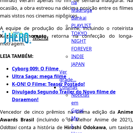
milhão) vieram apenas no fim de semana inaugural. Na
na
ocasião, a obra estreou na décima posição entre os filmes
Madruga
mais vistos nos cinemas nipônicos.
Bankai
PLAYLIST
A equipe de produção do anime, incluindo o roteirista
TOKYO
Kazuya Konomoto
, retorna na confecção do longa
Menu
NIGHT
metragem.
FOREVER
LEIA TAMBÉM:
INDIE
JAPAN
Cyborg 009: O Filme
Ver
Ultra Saga: mega filme
grade...
K-ON! O Filme: Teaser Postado!
Colunas
Divulgado Segundo Trailer do Novo filme de
Notícias
Doraemon!
em
Geral
Vencedor de cinco prêmios na última edição da
Anime
My
Awards Brasil
(incluindo o de Melhor Anime de 2021),
J-
Oddtaxi
conta a história de
Hiroshi Odokawa
, um taxista