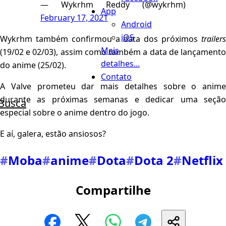
— Wykrhm Reddy (@wykrhm)
App
February 17, 2021
Android
iOS
Wykrhm também confirmou a data dos próximos
trailers
Mais
(19/02 e 02/03), assim como também a data de lançamento
detalhes...
do anime (25/02).
Contato
A Valve prometeu dar mais detalhes sobre o anime
durante as próximas semanas e dedicar uma seção
Busca
especial sobre o anime dentro do jogo.
E aí, galera, estão ansiosos?
#
Moba
#
anime
#
Dota
#
Dota 2
#
Netflix
Compartilhe