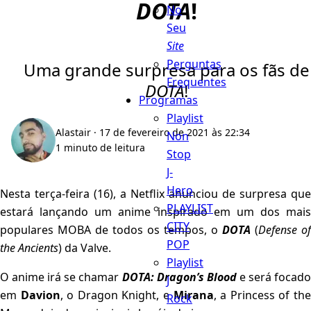
DOTA
!
No
Seu
Site
Perguntas
Uma grande surpresa para os fãs de
Frequentes
DOTA
!
Programas
Playlist
Alastair
· 17 de fevereiro de 2021 às 22:34
Non
1 minuto de leitura
Stop
J-
Hero
Nesta terça-feira (16), a Netflix anunciou de surpresa que
PLAYLIST
estará lançando um anime inspirado em um dos mais
CITY
populares MOBA de todos os tempos, o
DOTA
(
Defense of
POP
the Ancients
) da Valve.
Playlist
O anime irá se chamar
DOTA: Dragon’s Blood
e será focad
J
em
Davion
, o Dragon Knight, e
Mirana
, a Princess of th
Rock