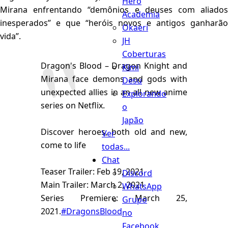
Hero
Mirana enfrentando “demônios e deuses com aliados
Academia
inesperados” e que “heróis novos e antigos ganharão
Okaeri
vida”.
JH
Coberturas
Dragon's Blood – Dragon Knight and
Kimi
Mirana face demons and gods with
Desu
unexpected allies in an all new anime
Explorando
series on Netflix.
o
Japão
Discover heroes, both old and new,
Ver
come to life
todas...
Chat
Teaser Trailer: Feb 19, 2021
Discord
Main Trailer: March 2, 2021
WhatsApp
Series Premiere: March 25,
Grupo
2021.
#DragonsBlood
no
Facebook