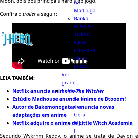
Moon, dois dos principais heróis do jogo.
na
Madruga
Confira o
trailer
a seguir:
Bankai
PLAYLIST
TOKYO
Menu
NIGHT
FOREVER
INDIE
JAPAN
Ver
LEIA TAMBÉM:
grade...
Colunas
Netflix anuncia anime de
The Witcher
Notícias
Estúdio Madhouse anuncia anime de Btooom!
em
Autor de Bakemonogatari anuncia novas
Geral
adaptações em anime
My
Netflix adquire o anime de Little Witch Academia
J-
Segundo Wykrhm Reddy, o anime se trata de Davion e