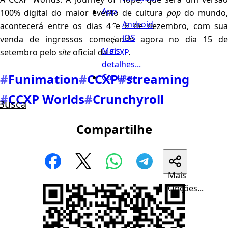
App
100% digital do maior evento de cultura
pop
do mundo
Android
acontecerá entre os dias 4 e 6 de dezembro, com sua
iOS
venda de ingressos começando agora no dia 15 de
Mais
setembro pelo
site
oficial da
CCXP
.
detalhes...
#
Funimation
#
CCXP
#
streaming
Contato
#
CCXP Worlds
#
Crunchyroll
Busca
Compartilhe
Mais
Opções...