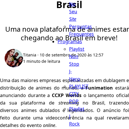
Brasil
No
Seu
Site
Perguntas
Uma nova plataforma de animes esta
Frequentes
chegando ao Brasil em breve!
Programas
Playlist
Titania
· 10 de setembro de 2020 às 12:57
Non
1 minuto de leitura
Stop
J-
Hero
Uma das maiores empresas especializadas em dublagem e
PLAYLIST
distribuição de animes do mundo, a
Funimation
estar
CITY
anunciando durante a
CCXP Worlds
o lançamento oficia
POP
da sua plataforma de
streaming
no Brasil, trazend
Playlist
diversos animes dublados e legendados. O anúncio foi
J
feito durante uma videoconferência na qual revelaram
Rock
detalhes do evento
online
.