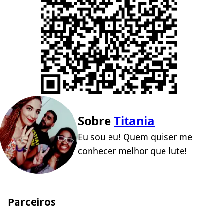
Sobre
Titania
Eu sou eu! Quem quiser me
conhecer melhor que lute!
Parceiros