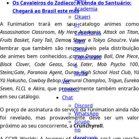
Hero
Os Cavaleiros do Zodíaco: A Lenda do Santuário:
Academia
Chegará ao Brasil este mês
Okaeri
A Funimation trará em seu catalogo animes como
JH
Assassination Classroom
,
My Hero Academia
,
Attack on Titan
Coberturas
Fruits Basket
,
Fairy Tail
,
Demon Slayer
e
Tokyo Ghoul:re
. Val
Kimi
lembrar que também são responsáveis pela distribuição
Desu
de animes bem conhecidos. como
Dragon Ball
,
One Piece
,
Explorando
Black Clover
,
Code Geass
,
Soul Eater
,
Mob Psycho 100
,
o
Steins;Gate
,
Paranoia Agent
,
Ouran High School Host Club
,
Yū
Japão
Yū Hakusho
,
Cowboy Bebop
,
Samurai Champloo
,
Trigun
,
Eurek
Ver
Seven
,
FLCL
e
Akira
, que provavelmente também entrarã
todas...
em seu catálogo.
Chat
Discord
O preço de assinatura do serviço da Funimation ainda não
WhatsApp
foi revelado, mas provavelmente deve ser um valor
Grupo
próximo ao seu concorrente, a
Crunchyroll
.
no
Facebook
A CCXP Worlds: A Journey of Hope, que será um versão