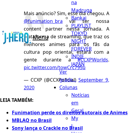
na
Madruga
Mais anúncio? Sim, esse dia chegou. A
Bankai
@funimation_bra
vai ser nossa
PLAYLIST
content partner nessa jornada. A
TOKYO
plataforma de streaming, que traz os
Menu
NIGHT
melhores animes para os fãs da
FOREVER
cultura pop oriental, estará com a
INDIE
gente durante a
#CCXPWorlds
.
JAPAN
pic.twitter.com/towCrc795u
Ver
grade...
— CCXP (@CCXPoficial)
September 9,
Colunas
2020
Notícias
LEIA TAMBÉM:
em
Geral
Funimation perde os direitos autorais de Animes
My
MBLAQ no Brasil
J-
Sony lança o Crackle no Brasil