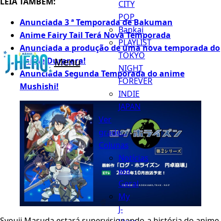
LEIA TAMBÉM:
CITY
POP
Anunciada 3 ª Temporada de Bakuman
Bankai
Anime Fairy Tail Terá Nova Temporada
PLAYLIST
Anunciada a produção de uma nova temporada do
TOKYO
anime Durarara!
Menu
NIGHT
Anunciada Segunda Temporada do anime
FOREVER
Mushishi!
INDIE
JAPAN
Ver
grade...
Colunas
Notícias
em
Geral
My
J-
Syouji Masuda estará supervisionando a história do anime,