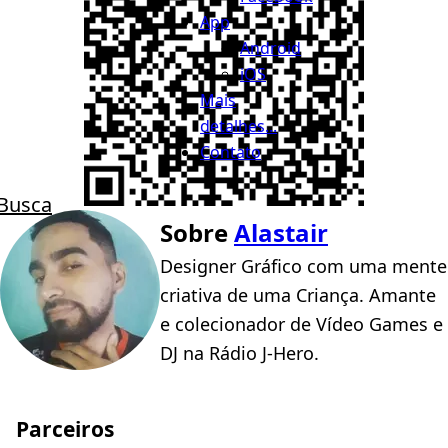
App
Android
iOS
Mais
detalhes...
Contato
Busca
Sobre
Alastair
Designer Gráfico com uma mente
criativa de uma Criança. Amante
e colecionador de Vídeo Games e
DJ na Rádio J-Hero.
Parceiros