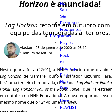
Horizon
é anunciada!
No
Seu
Site
Perguntas
Log Horizon
retorna em outubro com 
Frequentes
equipe das temporadas anteriores.
Programas
Playlist
Alastair
· 23 de janeiro de 2020 às 08:12
J
1 minuto de leitura
Rock
na
Madruga
Nesta quarta-feira (22/01), a NHK anunciou que o anime
Playlist
Log Horizon
, de Mamare Touno e ilustrador Kazuhiro Hara,
Non
terá uma terceira temporada, chamada,
Log Horizon: Entaku
Stop
Hōkai
(
Log Horizon: Fall of the Round Table
), que irá estrea
J-
em outubro no NHK Educational. A nova temporada leva o
Hero
mesmo nome que o 12º volume da
novel
.
PLAYLIST