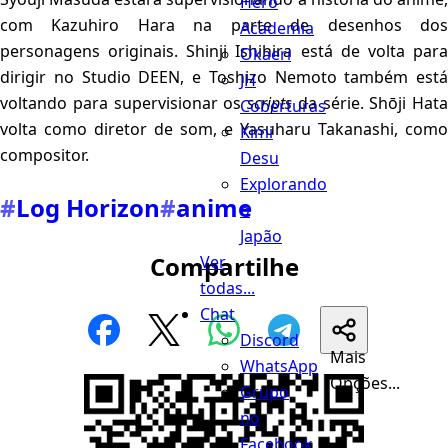
Hero
com Kazuhiro Hara na parte de desenhos dos
Academia
personagens originais. Shinji Ishihira está de volta para
Okaeri
dirigir no Studio DEEN, e Toshizo Nemoto também está
JH
voltando para supervisionar os
scripts
da série. Shōji Hata
Coberturas
volta como diretor de som, e Yasuharu Takanashi, como
Kimi
compositor.
Desu
Explorando
#
Log Horizon
#
anime
o
Japão
Compartilhe
Ver
todas...
Chat
Discord
Mais
WhatsApp
Opções...
Grupo
no
Facebook