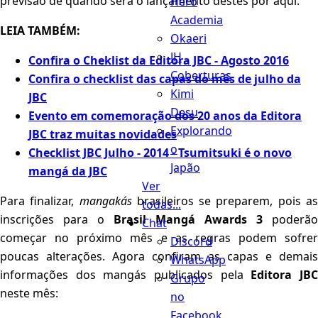
previsão de quando será o lançamento destes por aqui.
Hero
Academia
LEIA TAMBÉM:
Okaeri
JH
Confira o Cheklist da Editora JBC - Agosto 2016
Coberturas
Confira o checklist das capas do mês de julho da
Kimi
JBC
Desu
Evento em comemoração dos 20 anos da Editora
Explorando
JBC traz muitas novidades
o
Checklist JBC Julho - 2014 - Tsumitsuki é o novo
Japão
mangá da JBC
Ver
Para finalizar,
mangakás
brasileiros se preparem, pois a
todas...
inscrições para o
Brasil Mangá Awards 3
poderão
Chat
começar no próximo mês e as regras podem sofrer
Discord
poucas alterações. Agora confiram as capas e demais
WhatsApp
informações dos mangás publicados pela
Editora JB
Grupo
neste mês:
no
Facebook