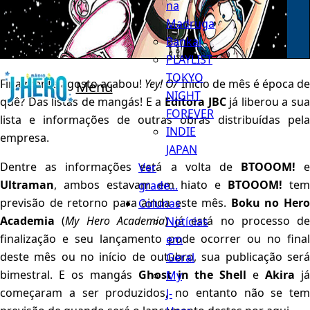
na
Madruga
Bankai
PLAYLIST
TOKYO
Finalmente agosto acabou!
Yey! O/
Inicio de mês é época d
Menu
NIGHT
quê? Das listas de mangás! E a
Editora JBC
já liberou a su
FOREVER
lista e informações de outras obras distribuídas pela
INDIE
empresa.
JAPAN
Dentre as informações está a volta de
BTOOOM!
e
Ver
Ultraman
, ambos estavam em hiato e
BTOOOM!
te
grade...
previsão de retorno para ainda este mês.
Boku no Her
Colunas
Academia
(
My Hero Academia
) já está no processo de
Notícias
finalização e seu lançamento pode ocorrer ou no final
em
deste mês ou no início de outubro, sua publicação será
Geral
bimestral. E os mangás
Ghost in the Shell
e
Akira
j
My
começaram a ser produzidos, no entanto não se tem
J-