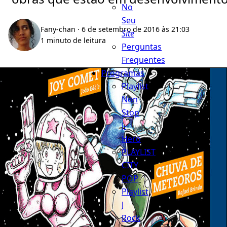
No
Seu
Fany-chan
· 6 de setembro de 2016 às 21:03
Site
1 minuto de leitura
Perguntas
Frequentes
Programas
Playlist
Non
Stop
J-
Hero
PLAYLIST
CITY
POP
Playlist
J
Rock