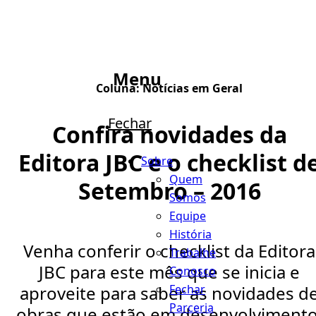
Menu
Coluna:
Notícias em Geral
Fechar
Confira novidades da
Editora JBC e o checklist d
Sobre
Quem
Setembro – 2016
Somos
Equipe
História
Venha conferir o checklist da Editora
Trabalhe
JBC para este mês que se inicia e
Conosco
Fechar
aproveite para saber as novidades d
Parceria
obras que estão em desenvolvimento