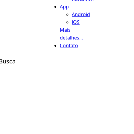
App
Android
iOS
Mais
detalhes...
Contato
Busca