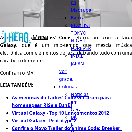
na
Madruga
Bankai
PLAYLIST
TOKYO
Menu
As meninas do
Ladies’ Code
retornaram com a faixa
NIGHT
Galaxy
, que é um mid-tempo que mescla música
FOREVER
eletrônica com elementos de Jazz, deixando tudo com uma
INDIE
cara bem diferente.
JAPAN
Ver
Confiram o MV:
grade...
LEIA TAMBÉM:
Colunas
Notícias
As meninas do Ladies’ Code voltaram para
em
homenagear RiSe e EunB!
Geral
Virtual Galaxy - Top 10 Lançamentos 2012
My
Virtual Galaxy - Prototype 2
J-
Confira o Novo Trailer do anime Code: Breaker!