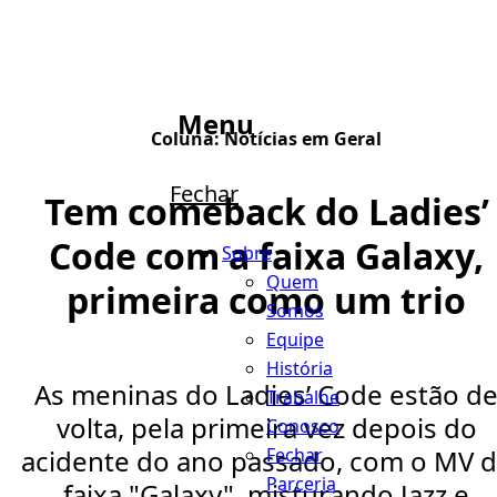
Menu
Coluna:
Notícias em Geral
Fechar
Tem comeback do Ladies’
Code com a faixa Galaxy,
Sobre
Quem
primeira como um trio
Somos
Equipe
História
As meninas do Ladies’ Code estão d
Trabalhe
volta, pela primeira vez depois do
Conosco
Fechar
acidente do ano passado, com o MV 
Parceria
faixa "Galaxy", misturando Jazz e