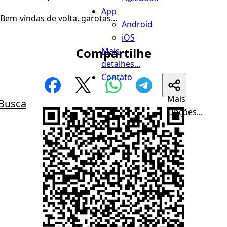
App
Bem-vindas de volta, garotas...
Android
iOS
Compartilhe
Mais
detalhes...
Contato
Mais
Busca
Opções...