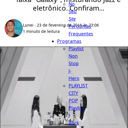
No
eletrônico. Confiram...
Seu
Site
Lunei
· 23 de fevereiro de 2016 às 23:06
Perguntas
1 minuto de leitura
Frequentes
Programas
Playlist
Non
Stop
J-
Hero
PLAYLIST
CITY
POP
Playlist
J
Rock