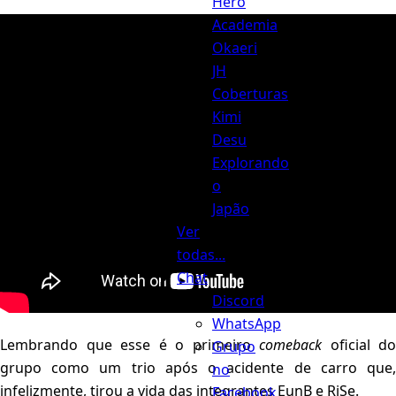
Hero
Academia
Okaeri
JH
Coberturas
Kimi
Desu
Explorando
o
Japão
Ver
todas...
Chat
Discord
WhatsApp
Lembrando que esse é o primeiro
comeback
oficial do
Grupo
grupo como um trio após o acidente de carro que,
no
infelizmente, tirou a vida das integrantes EunB e RiSe.
Facebook