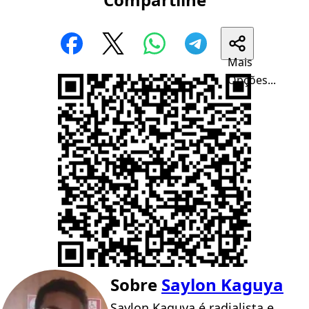
Mais
Opções...
Sobre
Saylon Kaguya
Saylon Kaguya é radialista e