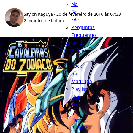
No
Seu
Saylon Kaguya
· 20 de fevereiro de 2016 às 07:33
Site
2 minutos de leitura
Perguntas
Frequentes
Programas
Playlist
J
Rock
na
Madruga
Playlist
Non
Stop
J-
Hero
PLAYLIST