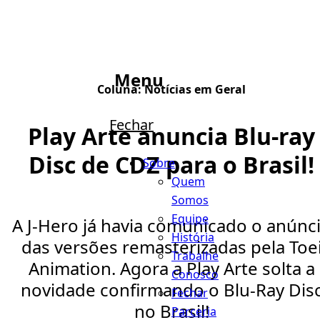
Menu
Coluna:
Notícias em Geral
Fechar
Play Arte anuncia Blu-ray
Disc de CDZ para o Brasil!
Sobre
Quem
Somos
Equipe
A J-Hero já havia comunicado o anúnc
História
das versões remasterizadas pela Toe
Trabalhe
Animation. Agora a Play Arte solta a
Conosco
novidade confirmando o Blu-Ray Dis
Fechar
no Brasil!
Parceria