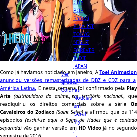
CITY
POP
Bankai
PLAYLIST
TOKYO
Menu
NIGHT
FOREVER
INDIE
JAPAN
Como já havíamos noticiado em janeiro, A
Toei Animation
Ver
anunciou versões remasterizadas de DBZ e CDZ para a
grade...
América Latina.
E nesta semana foi confirmado pela
Play
Colunas
Arte
(distribuidora do anime em território nacional),
qu
Notícias
readiquiriu os direitos comerciais sobre a série
Os
em
Cavaleiros do Zodíaco
(Saint Seiya)
e afirmou que os 11
Geral
episódios
(exclui-se aqui a Saga de Hades que é contad
My
separada)
vão ganhar versão em
HD Vídeo
já no segund
J-
semestre de 2016.