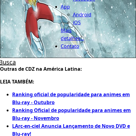
App
Android
iOS
Mais
detalhes...
Contato
Busca
Outras de CDZ na América Latina:
LEIA TAMBÉM:
Ranking oficial de popularidade para animes em
Blu-ray - Outubro
Ranking Oficial de popularidade para animes em
Blu-ray - Novembro
LArc-en-ciel Anuncia Lançamento de Novo DVD e
Blu-ray!