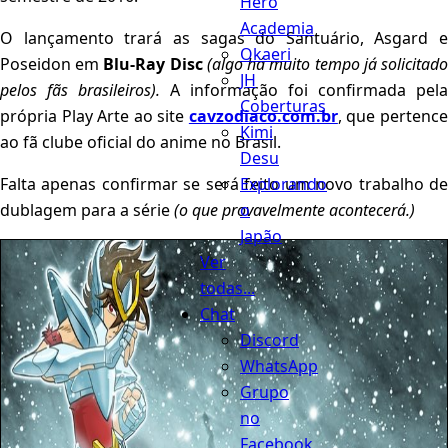
Hero
Academia
O lançamento trará as sagas do Santuário, Asgard e
Okaeri
Poseidon em
Blu-Ray Disc
(algo há muito tempo já solicitad
JH
pelos fãs brasileiros).
A informação foi confirmada pela
Coberturas
própria Play Arte ao site
cavzodiaco.com.br
, que pertenc
Kimi
ao fã clube oficial do anime no Brasil.
Desu
Explorando
Falta apenas confirmar se será feito um novo trabalho de
o
dublagem para a série
(o que provavelmente acontecerá.)
Japão
Ver
todas...
Chat
Discord
WhatsApp
Grupo
no
Facebook