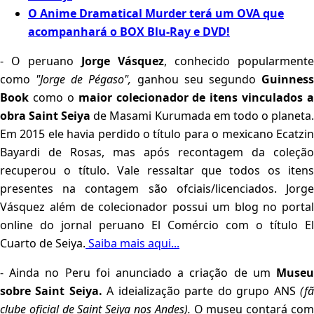
O Anime Dramatical Murder terá um OVA que
acompanhará o BOX Blu-Ray e DVD!
- O peruano
Jorge Vásquez
, conhecido popularmente
como
"Jorge de Pégaso",
ganhou seu segundo
Guinnes
Book
como o
maior colecionador de itens vinculados a
obra Saint Seiya
de Masami Kurumada em todo o planeta
Em 2015 ele havia perdido o título para o mexicano Ecatzin
Bayardi de Rosas, mas após recontagem da coleção
recuperou o título. Vale ressaltar que todos os itens
presentes na contagem são ofciais/licenciados. Jorge
Vásquez além de colecionador possui um blog no portal
online do jornal peruano El Comércio com o título El
Cuarto de Seiya.
Saiba mais aqui...
- Ainda no Peru foi anunciado a criação de um
Museu
sobre Saint Seiya.
A ideialização parte do grupo ANS
(f
clube oficial de Saint Seiya nos Andes).
O museu contará co