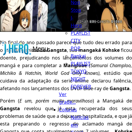
Non
Stop
J-
Hero
PLAYLIST
CITY
No final do ano passado parece que tudo deu errado para
Menu
POP
o mangá e anime de
Gangsta
, sua
mangaká Kohske
fico
Bankai
doente, prejudicando nos lançamentos dos volumes do
PLAYLIST
mangá e para completar a
Manglobe
(Samurai Champloo
TOKYO
Michiko & Hatchin, World God Only Knows),
estúdio que
NIGHT
cuidava da adaptação da serie anime declarou falência,
FOREVER
afetando nos lançamentos dos DVD/ Blue-ray de
Gangsta
.
Ver
Porém (
E um, porém muito maravilhoso
) a Mangaká de
grade...
Gangsta
revelou que já esta recuperada dos seus
Colunas
problemas de saúde que a deixaram hospitalizada, e que já
Notícias
esta preparando o regresso do aclamado mangá de
em
Gangsta que conta atualmente com 7 volumes .
Kohske