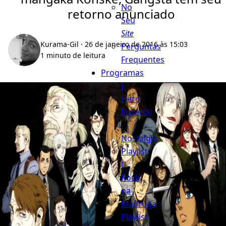
No
retorno anunciado
Seu
Site
Kurama-Gil
· 26 de janeiro de 2016 às 15:03
Perguntas
1 minuto de leitura
Frequentes
Programas
J-
Hero
Especial
-
Nostalgia
Playlist
J
Rock
na
Madruga
Playlist