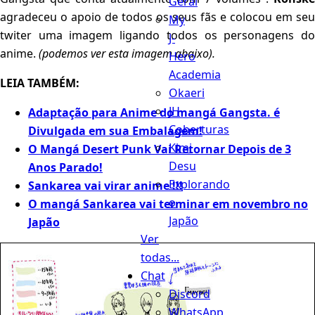
Geral
agradeceu o apoio de todos os seus fãs e colocou em seu
My
twiter uma imagem ligando todos os personagens do
J-
anime.
(podemos ver esta imagem abaixo).
Hero
Academia
LEIA TAMBÉM:
Okaeri
JH
Adaptação para Anime do mangá Gangsta. é
Coberturas
Divulgada em sua Embalagem!
Kimi
O Mangá Desert Punk Vai Retornar Depois de 3
Desu
Anos Parado!
Explorando
Sankarea vai virar anime !!!
o
O mangá Sankarea vai terminar em novembro no
Japão
Japão
Ver
todas...
Chat
Discord
WhatsApp