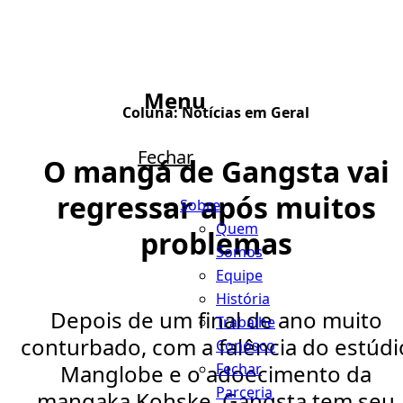
Menu
Coluna:
Notícias em Geral
Fechar
O mangá de Gangsta vai
regressar após muitos
Sobre
Quem
problemas
Somos
Equipe
História
Depois de um final de ano muito
Trabalhe
conturbado, com a falência do estúdi
Conosco
Fechar
Manglobe e o adoecimento da
Parceria
mangaka Kohske, Gangsta tem seu