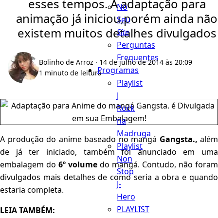
esses tempos. A adaptação para
No
animação já iniciou,porém ainda não
Seu
existem muitos detalhes divulgados
Site
Perguntas
Frequentes
Bolinho de Arroz
· 14 de julho de 2014 às 20:09
Programas
1 minuto de leitura
Playlist
J
Rock
na
Madruga
A produção do anime baseado no mangá
Gangsta.,
além
Playlist
de já ter iniciado, também foi anunciado em uma
Non
embalagem do
6º volume
do mangá. Contudo, não foram
Stop
divulgados mais detalhes de como seria a obra e quando
J-
estaria completa.
Hero
PLAYLIST
LEIA TAMBÉM: