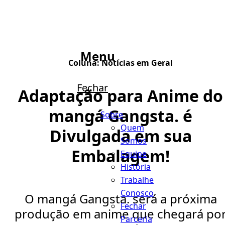
Menu
Coluna:
Notícias em Geral
Fechar
Adaptação para Anime do
mangá Gangsta. é
Sobre
Quem
Divulgada em sua
Somos
Embalagem!
Equipe
História
Trabalhe
Conosco
O mangá Gangsta. será a próxima
Fechar
produção em anime que chegará po
Parceria