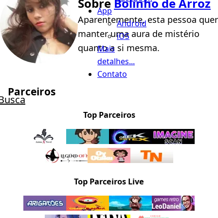
Sobre
Bolinho de Arroz
App
Aparentemente, esta pessoa quer
Android
manter uma aura de mistério
iOS
quanto a si mesma.
Mais
detalhes...
Contato
Parceiros
Busca
Top Parceiros
Top Parceiros Live