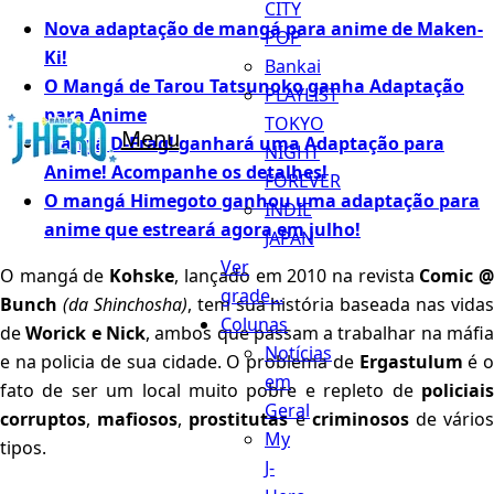
CITY
Nova adaptação de mangá para anime de Maken-
POP
Ki!
Bankai
O Mangá de Tarou Tatsunoko ganha Adaptação
PLAYLIST
para Anime
TOKYO
Menu
Mangá D-Frag! ganhará uma Adaptação para
NIGHT
Anime! Acompanhe os detalhes!
FOREVER
O mangá Himegoto ganhou uma adaptação para
INDIE
anime que estreará agora em julho!
JAPAN
Ver
O mangá de
Kohske
, lançado em 2010 na revista
Comic 
grade...
Bunch
(da Shinchosha)
, tem sua história baseada nas vidas
Colunas
de
Worick e Nick
, ambos que passam a trabalhar na máfi
Notícias
e na policia de sua cidade. O problema de
Ergastulum
é 
em
fato de ser um local muito pobre e repleto de
policiais
Geral
corruptos
,
mafiosos
,
prostitutas
e
criminosos
de vário
My
tipos.
J-