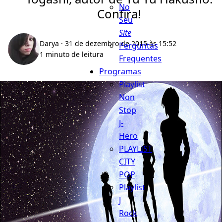
No
Confira!
Seu
Site
Darya
· 31 de dezembro de 2015 às 15:52
Perguntas
1 minuto de leitura
Frequentes
Programas
Playlist
Non
Stop
J-
Hero
PLAYLIST
CITY
POP
Playlist
J
Rock