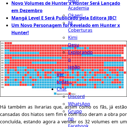
Hero
Novo Volumes de Hunter x Hunter Será Lançado
Academia
em Dezembro
Okaeri
Mangá Level E Será Publicado pela Editora JBC!
JH
Um Novo Personagem foi Revelado em Hunter x
Coberturas
Hunter!
Kimi
Desu
Explorando
o
Japão
Ver
todas...
Chat
Discord
WhatsApp
Há também as livrarias que, assim como os fãs, já estão
Grupo
cansadas dos hiatos sem fim e com isso deram a obra por
no
concluída, estando agora a vender os 32 volumes em um
Facebook