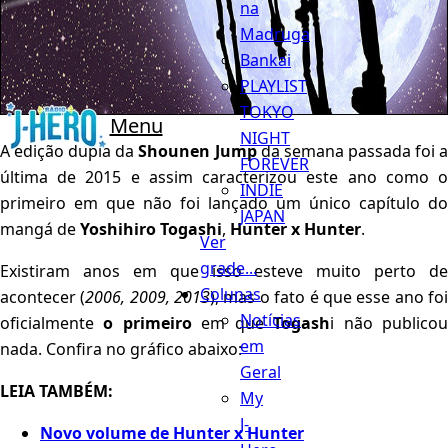
na
Madruga
Bankai
PLAYLIST
TOKYO
Menu
NIGHT
A edição dupla da
Shounen Jump
da semana passada foi 
FOREVER
última de 2015 e assim caracterizou este ano como o
INDIE
primeiro em que não foi lançado um único capítulo do
JAPAN
mangá de
Yoshihiro Togashi
,
Hunter x Hunter
.
Ver
grade...
Existiram anos em que isso esteve muito perto de
Colunas
acontecer (
2006, 2009, 2013
), mas o fato é que esse ano fo
Notícias
oficialmente
o primeiro
em que
Togash
i não publico
em
nada. Confira no gráfico abaixo:
Geral
LEIA TAMBÉM:
My
J-
Novo volume de Hunter x Hunter