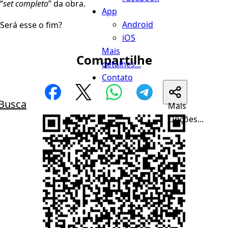
“
set completo
” da obra.
App
Android
Será esse o fim?
iOS
Mais
Compartilhe
detalhes...
Contato
Busca
Mais
Opções...