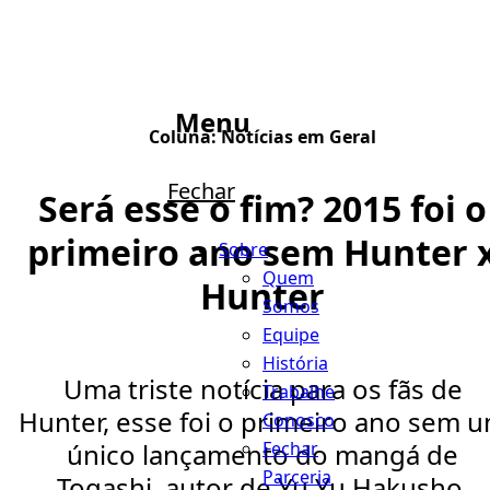
Menu
Coluna:
Notícias em Geral
Fechar
Será esse o fim? 2015 foi o
primeiro ano sem Hunter 
Sobre
Quem
Hunter
Somos
Equipe
História
Uma triste notícia para os fãs de
Trabalhe
Hunter, esse foi o primeiro ano sem 
Conosco
Fechar
único lançamento do mangá de
Parceria
Togashi, autor de Yu Yu Hakusho.