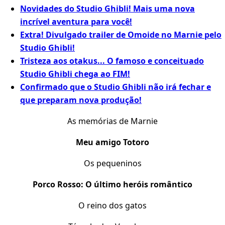
Novidades do Studio Ghibli! Mais uma nova
incrível aventura para você!
Extra! Divulgado trailer de Omoide no Marnie pelo
Studio Ghibli!
Tristeza aos otakus... O famoso e conceituado
Studio Ghibli chega ao FIM!
Confirmado que o Studio Ghibli não irá fechar e
que preparam nova produção!
As memórias de Marnie
Meu amigo Totoro
Os pequeninos
Porco Rosso: O último heróis romântico
O reino dos gatos