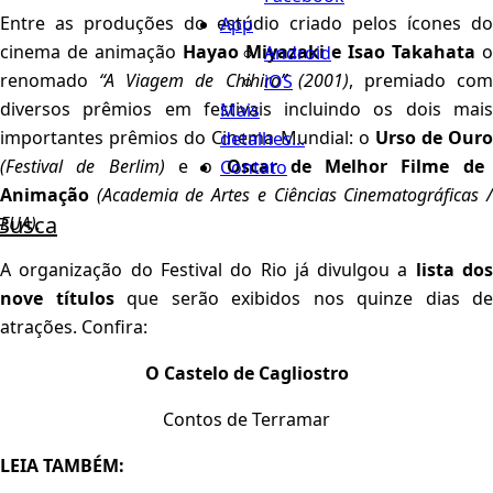
Entre as produções do estúdio criado pelos ícones do
App
cinema de animação
Hayao Miyazaki e Isao Takahata
o
Android
renomado
“A Viagem de Chihiro” (2001)
, premiado co
iOS
diversos prêmios em festivais incluindo os dois mais
Mais
importantes prêmios do Cinema Mundial: o
Urso de Ouro
detalhes...
(Festival de Berlim)
e o
Oscar de Melhor Filme de
Contato
Animação
(Academia de Artes e Ciências Cinematográficas 
Busca
EUA).
A organização do Festival do Rio já divulgou a
lista do
nove títulos
que serão exibidos nos quinze dias de
atrações. Confira:
O Castelo de Cagliostro
Contos de Terramar
LEIA TAMBÉM: