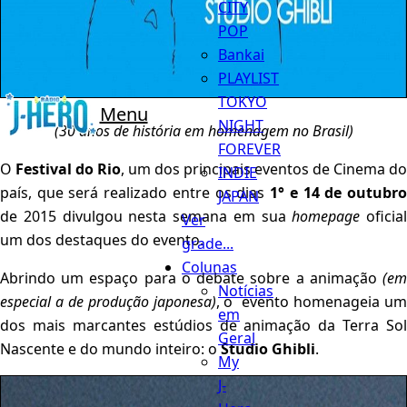
CITY
POP
Bankai
PLAYLIST
TOKYO
Menu
NIGHT
(30 anos de história em homenagem no Brasil)
FOREVER
O
Festival do Rio
, um dos principais eventos de Cinema do
INDIE
país, que será realizado entre os dias
1° e 14 de outubr
JAPAN
de 2015 divulgou nesta semana em sua
homepage
oficial
Ver
um dos destaques do evento.
grade...
Colunas
Abrindo um espaço para o debate sobre a animação
(em
Notícias
especial a de produção japonesa)
, o evento homenageia u
em
dos mais marcantes estúdios de animação da Terra Sol
Geral
Nascente e do mundo inteiro: o
Studio Ghibli
.
My
J-