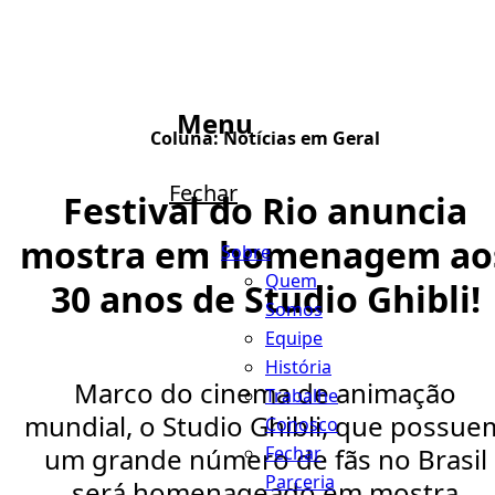
Menu
Coluna:
Notícias em Geral
Fechar
Festival do Rio anuncia
mostra em homenagem ao
Sobre
Quem
30 anos de Studio Ghibli!
Somos
Equipe
História
Marco do cinema de animação
Trabalhe
mundial, o Studio Ghibli, que possue
Conosco
Fechar
um grande número de fãs no Brasil
Parceria
será homenageado em mostra