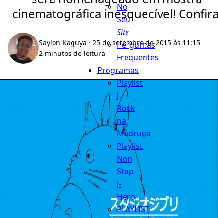
No
cinematográfica inesquecível! Confira
Seu
Site
Saylon Kaguya
· 25 de setembro de 2015 às 11:15
Perguntas
2 minutos de leitura
Frequentes
Programas
Playlist
J
Rock
na
Madruga
Playlist
Non
Stop
J-
Hero
PLAYLIST