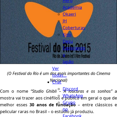
Hero
Academia
Okaeri
JH
Coberturas
Kimi
Desu
Explorando
o
Japão
Ver
(O Festival do Rio é um dos mais importantes do Cinema
todas...
Nacional)
Chat
Discord
Com o nome
“Studio Ghibli – A loucuras e os sonhos”
WhatsApp
mostra vai trazer aos cinéfilos e público em geral o que de
Grupo
melhor esses
30 anos de fundação
– entre clássicos 
no
pelicular raras no Brasil – o estúdio já produziu.
Facebook