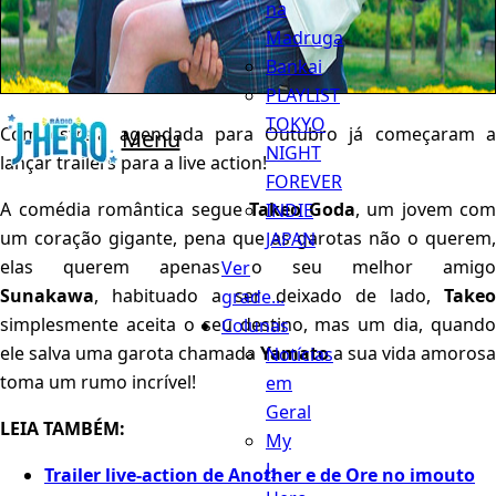
na
Madruga
Bankai
PLAYLIST
TOKYO
Com estreia agendada para Outubro já começaram a
Menu
NIGHT
lançar trailers para a live action!
FOREVER
A comédia romântica segue
Takeo Goda
, um jovem com
INDIE
um coração gigante, pena que as garotas não o querem,
JAPAN
elas querem apenas o seu melhor amigo
Ver
Sunakawa
,
habituado a ser deixado de lado,
Take
grade...
simplesmente aceita o seu destino, mas um dia, quando
Colunas
ele salva uma garota chamada
Yamato
a sua vida amorosa
Notícias
toma um rumo incrível!
em
Geral
LEIA TAMBÉM:
My
J-
Trailer live-action de Another e de Ore no imouto