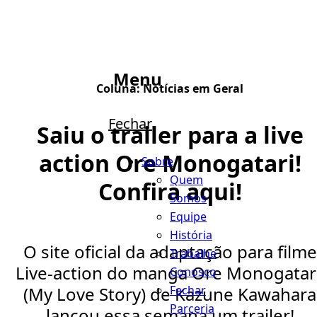
Menu
Coluna:
Notícias em Geral
Fechar
Saiu o trailer para a live
action Ore Monogatari!
Sobre
Quem
Confira aqui!
Somos
Equipe
História
O site oficial da adaptação para filme
Trabalhe
Live-action do manga Ore Monogatari
Conosco
Fechar
(My Love Story) de Kazune Kawahara
Parceria
lançou essa semana um trailer!