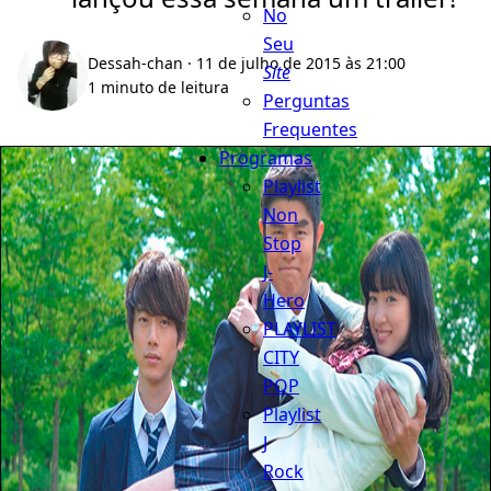
No
Seu
Dessah-chan
· 11 de julho de 2015 às 21:00
Site
1 minuto de leitura
Perguntas
Frequentes
Programas
Playlist
Non
Stop
J-
Hero
PLAYLIST
CITY
POP
Playlist
J
Rock