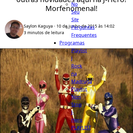
No
Morfenomenal!
Seu
Site
Saylon Kaguya
· 10 de junho de 2015 às 14:02
Perguntas
3 minutos de leitura
Frequentes
Programas
Playlist
J
Rock
na
Madruga
Playlist
Non
Stop
J-
Hero
PLAYLIST