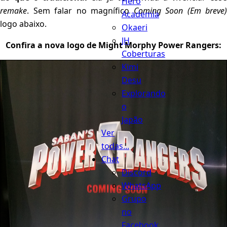
Hero
remake
. Sem falar no magnífico
Coming Soon (Em breve)
Academia
logo abaixo.
Okaeri
JH
Confira a nova logo de Might Morphy Power Rangers:
Coberturas
Kimi
Desu
Explorando
o
Japão
Ver
todas...
Chat
Discord
WhatsApp
Grupo
no
Facebook