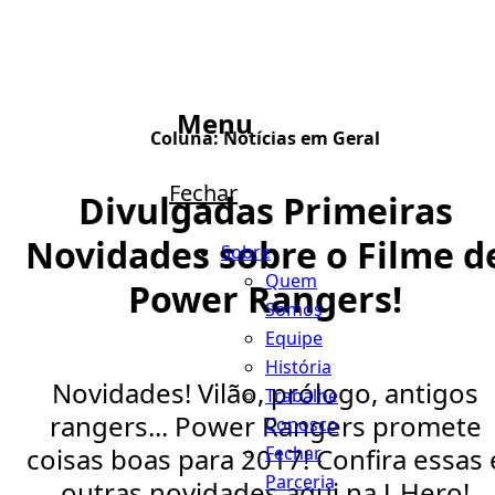
Menu
Coluna:
Notícias em Geral
Fechar
Divulgadas Primeiras
Novidades sobre o Filme d
Sobre
Quem
Power Rangers!
Somos
Equipe
História
Novidades! Vilão, prólogo, antigos
Trabalhe
rangers... Power Rangers promete
Conosco
Fechar
coisas boas para 2017! Confira essas 
Parceria
outras novidades aqui na J-Hero!