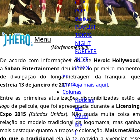
CITY
POP
Bankai
PLAYLIST
TOKYO
Menu
NIGHT
(Morfenomenal!!!)
FOREVER
INDIE
De acordo com informações do site
Heroic Hollywood
JAPAN
a
Saban Entertainment
deu início ao primeiro moment
Ver
de divulgação do longa-metragem da franquia, que
grade...
estreia 13 de janeiro de 2017
[veja mais aqui]
.
Colunas
Entre as primeiras atualizações disponibilizadas estão a
Notícias
logo
da película, que foi apresentada durante a
Licensing
em
Expo 2015
(Estados Unidos
). Não muda muita coisa em
Geral
relação ao modelo tradicional da logomarca, mas ganha
My
mais destaque quanto a traços e coloração.
Mais metálico
J-
do que o tradicional
ela já te convida a vivenciar ess