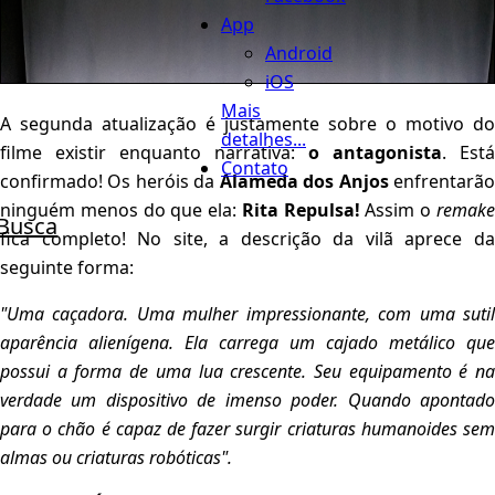
App
Android
iOS
Mais
A segunda atualização é justamente sobre o motivo do
detalhes...
filme existir enquanto narrativa:
o antagonista
. Está
Contato
confirmado! Os heróis da
Alameda dos Anjos
enfrentarã
ninguém menos do que ela:
Rita Repulsa!
Assim o
remak
Busca
fica completo! No site, a descrição da vilã aprece da
seguinte forma:
"Uma caçadora. Uma mulher impressionante, com uma sutil
aparência alienígena. Ela carrega um cajado metálico que
possui a forma de uma lua crescente. Seu equipamento é na
verdade um dispositivo de imenso poder. Quando apontado
para o chão é capaz de fazer surgir criaturas humanoides sem
almas ou criaturas robóticas".