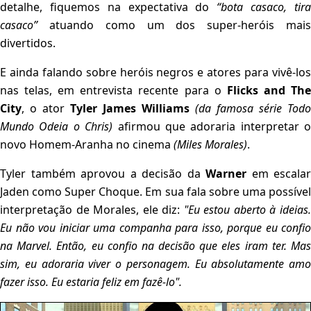
detalhe, fiquemos na expectativa do
“bota casaco, tir
casaco”
atuando como um dos super-heróis mai
divertidos.
E ainda falando sobre heróis negros e atores para vivê-los
nas telas, em entrevista recente para o
Flicks and Th
City
, o ator
Tyler James Williams
(da famosa série Todo
Mundo Odeia o Chris)
afirmou que adoraria interpretar o
novo Homem-Aranha no cinema
(Miles Morales)
.
Tyler também aprovou a decisão da
Warner
em escalar
Jaden como Super Choque. Em sua fala sobre uma possível
interpretação de Morales, ele diz:
"Eu estou aberto à ideias
Eu não vou iniciar uma companha para isso, porque eu confio
na Marvel. Então, eu confio na decisão que eles iram ter. Mas
sim, eu adoraria viver o personagem. Eu absolutamente amo
fazer isso. Eu estaria feliz em fazê-lo".