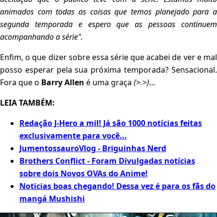
animados com todas as coisas que temos planejado para a
segunda temporada e espero que as pessoas continuem
acompanhando a série".
Enfim, o que dizer sobre essa série que acabei de ver e mal
posso esperar pela sua próxima temporada? Sensacional.
Fora que o
Barry Allen
é uma graça
(>.>)
...
LEIA TAMBÉM:
Redação J-Hero a mil! Já são 1000 notícias feitas
exclusivamente para você...
JumentossauroVlog - Briguinhas Nerd
Brothers Conflict - Foram Divulgadas notícias
sobre dois Novos OVAs do Anime!
Noticias boas chegando! Dessa vez é para os fãs do
mangá Mushishi