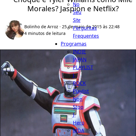
No
Morales? Jaspion e Netflix?
Seu
Site
Bolinho de Arroz
· 25 de maio de 2015 às 22:48
Perguntas
4 minutos de leitura
Frequentes
Programas
INDIE
JAPAN
PLAYLIST
J-
ROCK
Playlist
Non
Stop
J-
Hero
MDA