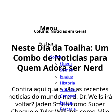
Menu
Coluna:
Notícias em Geral
Fechar
Neste Dia da Toalha: Um
Combo de Noticias para
Sobre
Quem
Quem Adora ser Nerd
Somos
Equipe
História
Confira aqui quais são as recentes
Trabalhe
noticias do mundo nerd. Dr. Wells irá
Conosco
Fechar
voltar? Jaden Smith como Super
Parceria
Choque e Tyler Williams como Mile