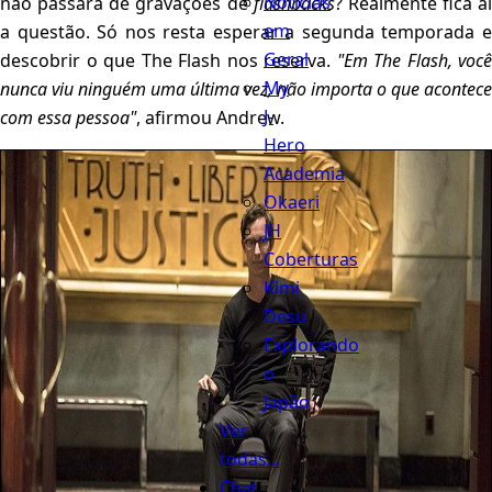
Notícias
não passará de gravações de
flashbacks
? Realmente fica ai
em
a questão. Só nos resta esperar a segunda temporada e
Geral
descobrir o que The Flash nos reserva.
"Em The Flash, você
My
nunca viu ninguém uma última vez, não importa o que acontece
J-
com essa pessoa"
, afirmou Andrew.
Hero
Academia
Okaeri
JH
Coberturas
Kimi
Desu
Explorando
o
Japão
Ver
todas...
Chat