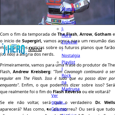
-
Mundo
dos
Animes
J-
Com o fim da temporada de
The Flash
,
Arrow
,
Gotham
Hero
o inicio de
Supergirl,
vamos agora para um resumão das
Especial
mais recentes noticias sobre os futuros planos que farão
Menu
-
(ou não)
a alegria dos nerds.
Nostalgia
Playlist
Primeiramente, vamos para uma frase do produtor de The
J
Flash,
Andrew Kreisberg
:
"Tom Cavanagh continuará a se
Rock
regular em The Flash. Isso é tudo que eu posso dizer por
na
enquanto".
Enfim, o que podemos dizer sobre isso? Será
Madruga
que realmente foi o fim do
Flash Reverso
ou ele voltará?
Ver
grade...
Se ele não voltar, será que o verdadeiro
Dr. Well
Colunas
aparecerá? Mas como, se ele morreu? Ou será que tudo