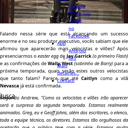
Discord
WhatsApp
Grupo
no
Falando nessa série que está alcançando um sucesso
Facebook
enorme e no seu produtor executivo, vocês sabiam que ele
App
afirmou que aparecerão mais velocistas e vilões? Após
Android
presenciarmos o
easter egg
de
Jay Garrick
(o primeiro Flash
iOS
e as confirmações de
Wally West
(sobrinho de Barry)
para a
Mais
próxima temporada, quais serão estes outros velocistas
detalhes...
que tanto falam? Parece que até
Caitlyn
como a vil
Contato
Nevasca
já está confirmada.
Busca
Segundo Andrew,
"Como os velocistas e vilões irão aparecer
será a surpresa da segunda temporada. Estamos realmente
animados. Greg, eu e Geoff Johns, além dos escritores, o elenco,
toda a equipe técnica, os diretores. Estamos tão orgulhosos da
aceitação que o público teve com a série. Estamos muito