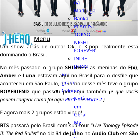
na
Madruga
Bankai
PLAYLIST
TOKYO
Menu
NIGHT
Um show atrás de outro! Ok, o K-pop realmente está
FOREVER
dominando o Brasil.
INDIE
JAPAN
No mês passado o grupo
SHINee
e as meninas do
F(x)
,
Ver
Amber
e
Luna
estavam aqui no Brasil para o desfile qu
grade...
aconteceu em São Paulo, no inicio desse mês teve o grupo
Colunas
BOYFRIEND
que passou por aqui também
(e que vocês
Notícias
podem conferir como foi aqui
Parte 1
e
Parte 2
)
em
E agora mais 2 grupos estão vindo!
Geral
My
BTS
passará pelo Brasil com sua tour “
Live Triology Episod
J-
II: The Red Bullet
”
no dia
31 de Julho
no
Audio Club
em
Sã