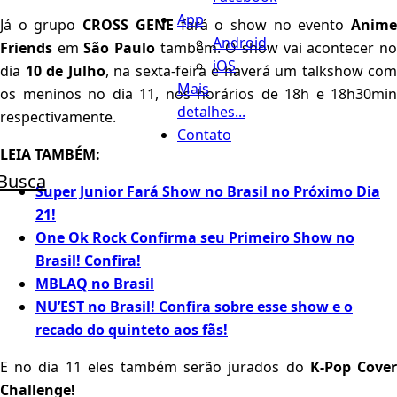
App
Já o grupo
CROSS GENE
fará o show no evento
Anim
Android
Friends
em
São Paulo
também. O show vai acontecer n
iOS
dia
10 de Julho
, na sexta-feira e haverá um talkshow com
Mais
os meninos no dia 11, nos horários de 18h e 18h30min
detalhes...
respectivamente.
Contato
LEIA TAMBÉM:
Busca
Super Junior Fará Show no Brasil no Próximo Dia
21!
One Ok Rock Confirma seu Primeiro Show no
Brasil! Confira!
MBLAQ no Brasil
NU’EST no Brasil! Confira sobre esse show e o
recado do quinteto aos fãs!
E no dia 11 eles também serão jurados do
K-Pop Cove
Challenge!