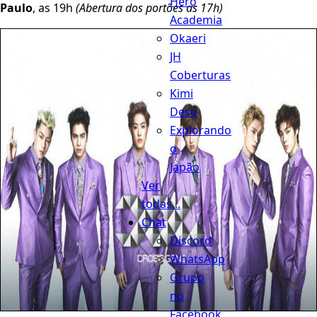
Hero
Paulo
, as 19h
(Abertura dos portões as 17h)
Academia
Okaeri
JH
Coberturas
Kimi
Desu
Explorando
o
Japão
Ver
todas...
Chat
Discord
WhatsApp
Grupo
no
Facebook