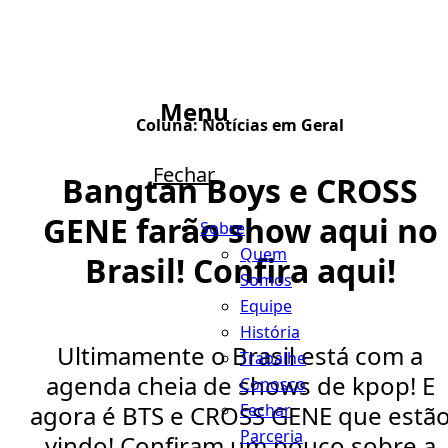
Menu
Coluna:
Notícias em Geral
Fechar
Bangtan Boys e CROSS
GENE farão show aqui no
Sobre
Quem
Brasil! Confira aqui!
Somos
Equipe
História
Ultimamente o Brasil está com a
Trabalhe
agenda cheia de shows de kpop! E
Conosco
Fechar
agora é BTS e CROSS GENE que estã
Parceria
vindo! Confiram um pouco sobre a