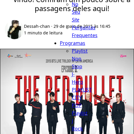
No
passagens deles aqui!
Seu
Site
Dessah-chan
· 29 de maio de 2015 às 16:45
Perguntas
1 minuto de leitura
Frequentes
Programas
Playlist
Non
Stop
J-
Hero
PLAYLIST
CITY
POP
Playlist
J
Rock