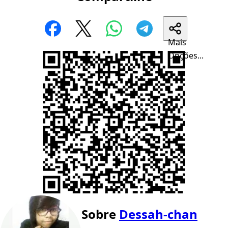
Mais
Opções...
Sobre
Dessah-chan