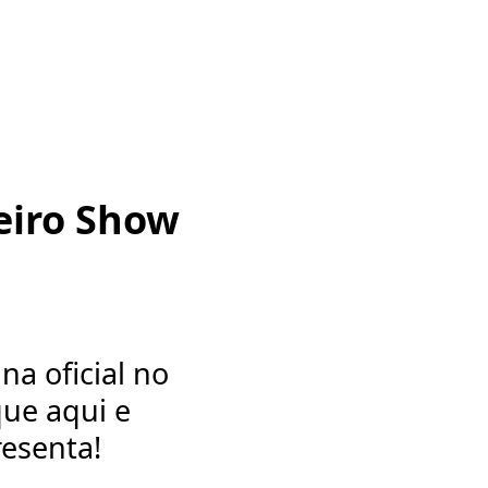
eiro Show
a oficial no
que aqui e
esenta!