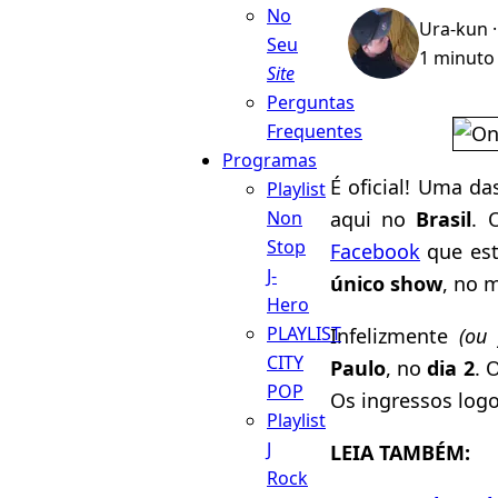
No
Ura-kun
·
Seu
1 minuto 
Site
Perguntas
Frequentes
Programas
É oficial! Uma d
Playlist
aqui no
Brasil
. 
Non
Stop
Facebook
que est
J-
único show
, no 
Hero
PLAYLIST
Infelizmente
(ou 
CITY
Paulo
, no
dia 2
. 
POP
Os ingressos logo
Playlist
J
LEIA TAMBÉM:
Rock