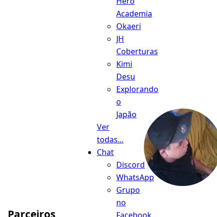
Hero
Academia
Okaeri
JH
Coberturas
Kimi
Desu
Explorando
o
Japão
Ver
todas...
Chat
Discord
WhatsApp
Grupo
no
Parceiros
Facebook