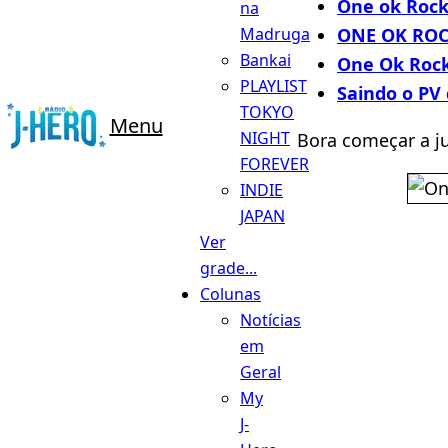
One ok Rock
na
ONE OK ROCK
Madruga
Bankai
One Ok Rock
PLAYLIST
Saindo o PV
TOKYO
Menu
NIGHT
Bora começar a ju
FOREVER
INDIE
JAPAN
Ver
grade...
Colunas
Notícias
em
Geral
My
J-