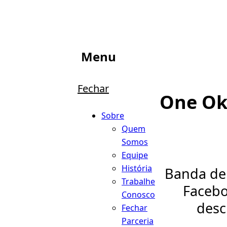
Menu
Fechar
One Ok
Sobre
Quem
Somos
Equipe
História
Banda de 
Trabalhe
Facebo
Conosco
desc
Fechar
Parceria