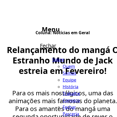
Menu
Coluna:
Notícias em Geral
Fechar
Relançamento do mangá 
Estranho Mundo de Jack
Sobre
Quem
estreia em Fevereiro!
Somos
Equipe
História
Para os mais nostálgicos, uma das
Trabalhe
animações mais famosas do planeta.
Conosco
Fechar
Para os amantes do mangá uma
Parceria
segunda oportunidade de rever o