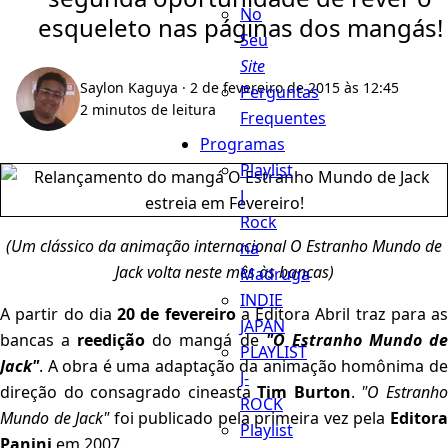
No
esqueleto nas páginas dos mangás!
Seu
Site
Saylon Kaguya
· 2 de fevereiro de 2015 às 12:45
Perguntas
2 minutos de leitura
Frequentes
Programas
Playlist
J
Rock
(Um clássico da animação internacional O Estranho Mundo de
na
Jack volta neste mês às bancas)
Madruga
INDIE
A partir do dia
20 de fevereiro
a Editora Abril traz para as
JAPAN
bancas a
reedição
do mangá de
"O Estranho Mundo d
PLAYLIST
Jack"
. A obra é uma adaptação da animação homônima de
J-
direção do consagrado cineasta
Tim Burton
.
"O Estranh
ROCK
Mundo de Jack"
foi publicado pela primeira vez pela
Editor
Playlist
Panini
em 2007.