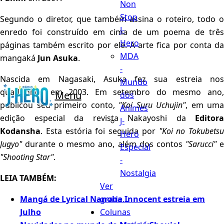
Non
Stop
Segundo o diretor, que também assina o roteiro, todo o
J-
enredo foi construído em cima de um poema de três
Hero
páginas também escrito por ele. A arte fica por conta da
MDA
mangaká
Jun Asuka
.
-
Nascida em Nagasaki, Asuka fez sua estreia nos
Mundo
quadrinhos em 2003. Em setembro do mesmo ano,
Menu
dos
publicou seu primeiro conto,
"Koi Suru Uchujin"
, em uma
Animes
edição especial da revista Nakayoshi da
Editora
J-
Kodansha
. Esta estória foi seguida por
"Koi no Tokubetsu
Hero
Jugyo"
durante o mesmo ano, além dos contos
"Sarucci"
Especial
"Shooting Star"
.
-
Nostalgia
LEIA TAMBÉM:
Ver
grade...
Mangá de Lyrical Nanoha Innocent estreia em
Colunas
Julho