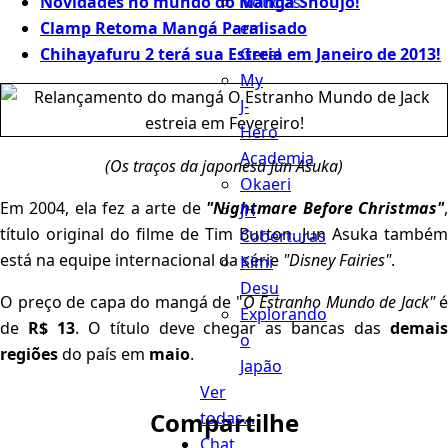
Notícias
Novidades no mundo do Mangá Shoujo!
em
Clamp Retoma Mangá Paralisado
Geral
Chihayafuru 2 terá sua Estreia em Janeiro de 2013!
My
J-
Hero
Academia
(Os traços da japonesa Jun Asuka)
Okaeri
Em 2004, ela fez a arte de
"Nightmare Before Christmas"
JH
título original do filme de Tim Burton. Jun Asuka também
Coberturas
está na equipe internacional da série
"Disney Fairies"
.
Kimi
Desu
O preço de capa do mangá de "
O Estranho Mundo de Jack"
é
Explorando
de
R$ 13
. O título deve chegar as bancas das
demai
o
regiões
do país em
maio
.
Japão
Ver
Compartilhe
todas...
Chat