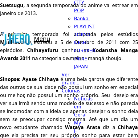
CITY
Suetsugu,
a segunda temporada do anime vai estrear em
POP
Janeiro de 2013.
Bankai
PLAYLIST
A primeira temporada foi adaptada pelos estúdios
TOKYO
Menu
Madhouse
e estreou a 5 de Outubro de 2011 com 25
NIGHT
episódios.
Chihayafuru
ganhou os
Kodansha Mang
FOREVER
Awards 2011
na categoria de melhor mangá shoujo.
INDIE
JAPAN
Ver
Sinopse:
Ayase Chihaya
é uma bela garota que diferente
grade...
das outras de sua idade não possui um sonho em especial
Colunas
ou melhor, não possui um sonho próprio. Seu desejo era
Notícias
ver sua irmã sendo uma modelo de sucesso e não parecia
em
se incomodar com a ideia de apenas desejar o sonho dela
Geral
sem se preocupar consigo mesma. Até que um dia um
My
novo estudante chamado
Wataya Arata
diz a
Chihay
J-
que ela precisa ter seu próprio sonho para estar bem