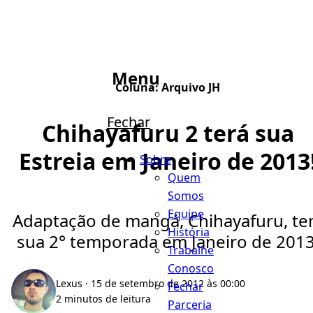
Menu
Coluna:
Arquivo JH
Fechar
Chihayafuru 2 terá sua
Estreia em Janeiro de 2013
Sobre
Quem
Somos
Equipe
Adaptação de mangá, Chihayafuru, t
História
sua 2° temporada em Janeiro de 2013
Trabalhe
Conosco
Lexus
· 15 de setembro de 2012 às 00:00
Fechar
2 minutos de leitura
Parceria