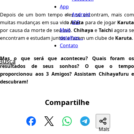
App
Android
Depois de um bom tempo eles se encontram, mais com
iOS
muitas mudanças em sua vida
Arata
para de jogar
Karut
Mais
por causa da morte de seu avô.
Chihaya
e
Taichi
agora s
detalhes...
encontram e estudam juntos e fazem um clube de
Karuta
.
Contato
Mas o que será que aconteceu? Quais foram os
Busca
resultados de seus sonhos? O que o tempo
proporcionou aos 3 Amigos? Assistam Chihayafuru e
descubram!
Compartilhe
Mais