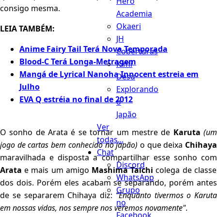
Hero
consigo mesma.
Academia
Okaeri
LEIA TAMBÉM:
JH
Anime Fairy Tail Terá Nova Temporada
Coberturas
Blood-C Terá Longa-Metragem
Kimi
Mangá de Lyrical Nanoha Innocent estreia em
Desu
Julho
Explorando
EVA Q estréia no final de 2012
o
Japão
Ver
O sonho de Arata é se tornar um mestre de
Karuta
(u
todas...
jogo de cartas bem conhecido no japão)
o que deixa
Chihay
Chat
maravilhada e disposta a compartilhar esse sonho com
Discord
Arata
e mais um amigo
Mashima Taichi
colega de classe
WhatsApp
dos dois. Porém eles acabam se separando, porém antes
Grupo
de se separarem Chihaya diz:
"Enquanto tivermos o Karuta
no
em nossas vidas, nos sempre nos veremos novamente"
.
Facebook