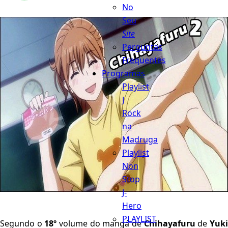
No
Seu
Site
Perguntas
Frequentes
Programas
Playlist
J
Rock
na
Madruga
Playlist
Non
Stop
J-
Hero
PLAYLIST
Segundo o
18º
volume do mangá de
Chihayafuru
de
Yuk