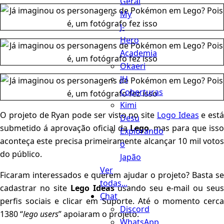
Geral
My
J-
Hero
Academia
Okaeri
JH
Coberturas
Kimi
O projeto de Ryan pode ser visto no site
Logo Ideas
e está
Desu
submetido á aprovação oficial da
Lego
, mas para que isso
Explorando
aconteça este precisa primeiramente alcançar 10 mil votos
o
do público.
Japão
Ver
Ficaram interessados e querem ajudar o projeto? Basta se
todas...
cadastrar no site
Lego Ideas
usando seu e-mail ou seu
Chat
perfis sociais e clicar em Suporte. Até o momento cerca
Discord
1380 “
lego users
” apoiaram o projeto.
WhatsApp