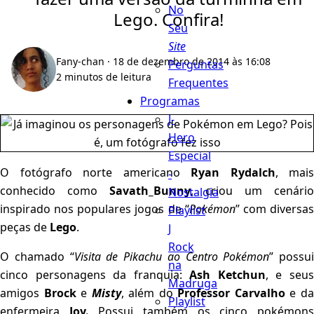
No
Lego. Confira!
Seu
Site
Fany-chan
· 18 de dezembro de 2014 às 16:08
Perguntas
2 minutos de leitura
Frequentes
Programas
J-
Hero
Especial
O fotógrafo norte americano
Ryan Rydalch
, mais
-
conhecido como
Savath_Bunny
, criou um cenário
Nostalgia
inspirado nos populares jogos de “
Pokémon
” com diversa
Playlist
peças de
Lego
.
J
Rock
O chamado “
Visita de Pikachu ao Centro Pokémon
” possui
na
cinco personagens da franquia:
Ash Ketchun
, e seu
Madruga
amigos
Brock
e
Misty
, além do
Professor Carvalho
e d
Playlist
enfermeira
Joy.
Possui também os cinco pokémon