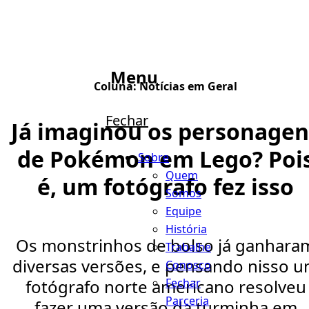
Menu
Coluna:
Notícias em Geral
Fechar
Já imaginou os personagen
de Pokémon em Lego? Poi
Sobre
Quem
é, um fotógrafo fez isso
Somos
Equipe
História
Os monstrinhos de bolso já ganhara
Trabalhe
diversas versões, e pensando nisso 
Conosco
Fechar
fotógrafo norte americano resolveu
Parceria
fazer uma versão da turminha em