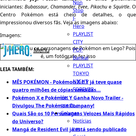
Non
iniciantes:
Bubassaur
,
Chamander
,
Evee
,
Pikachu
e
Squirtle
. 
Stop
Centro Pokémon está cheio de detalhes, o que
J-
impressionou diversos fãs. Veja as imagens abaixo:
Hero
PLAYLIST
Imagens:
CITY
Menu
POP
Bankai
PLAYLIST
LEIA TAMBÉM:
TOKYO
NIGHT
MÊS POKÉMON - Pokémon X E Y já teve quase
FOREVER
quatro milhões de cópias vendidas...
Ver
Pokémon X e Pokémon Y Ganha Novo Trailer -
grade...
Divulgou The Pokémon Company!
Colunas
Quais São os 10 Personagens Velozes Mais Rápidos
Notícias
do Universo?
em
Mangá de Resident Evil já está sendo publicado