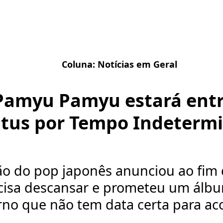
Coluna:
Notícias em Geral
Pamyu Pamyu estará ent
atus por Tempo Indeterm
ão do pop japonês anunciou ao fim
cisa descansar e prometeu um álbu
rno que não tem data certa para aco