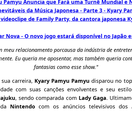
 Pamyu Anuncia que Fará uma Turnê Mundial e No
evitáveis da Música Japonesa - Parte 3 - Kyary 
 videoclipe de Family Party, da cantora japonesa 
r Nova - O novo jogo estará disponível no Japão 
m meu relacionamento porcausa da indústria de entrete
emente. Eu queria me aposentar, mas também queria cont
fantasias como esse show."
 sua carreira,
Kyary Pamyu Pamyu
disparou no to
idade com suas canções envolventes e seu estilo
ajuku
, sendo comparada com
Lady Gaga
. Ultimam
 da
Nintendo
com os anúncios televisivos dos