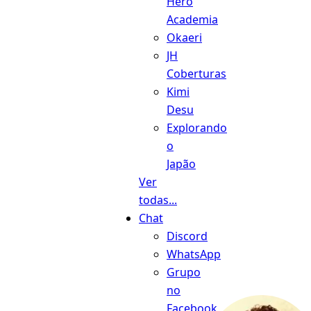
Hero
Academia
Okaeri
JH
Coberturas
Kimi
Desu
Explorando
o
Japão
Ver
todas...
Chat
Discord
WhatsApp
Grupo
no
Facebook