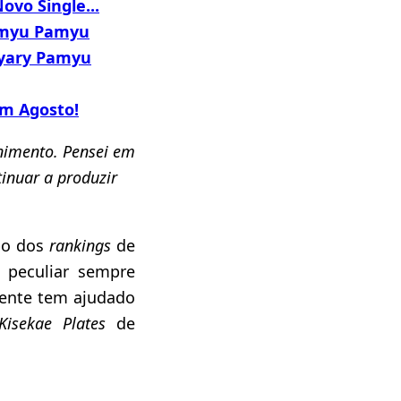
vo Single...
Pamyu Pamyu
Kyary Pamyu
em Agosto!
nimento. Pensei em
inuar a produzir
po dos
rankings
de
 peculiar sempre
ente tem ajudado
Kisekae Plates
de