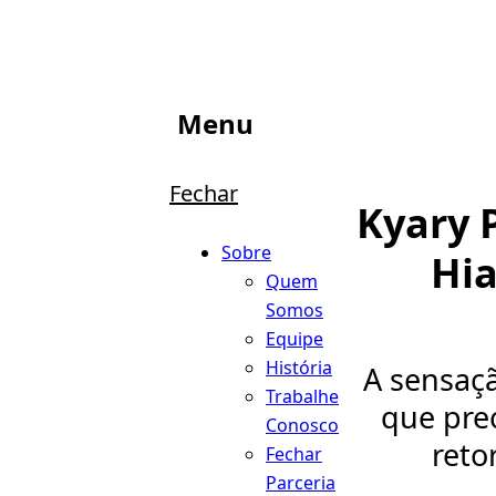
Menu
Fechar
Kyary 
Sobre
Hi
Quem
Somos
Equipe
História
A sensaç
Trabalhe
que pre
Conosco
reto
Fechar
Parceria