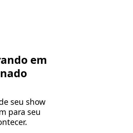
rando em
inado
 de seu show
m para seu
ntecer.