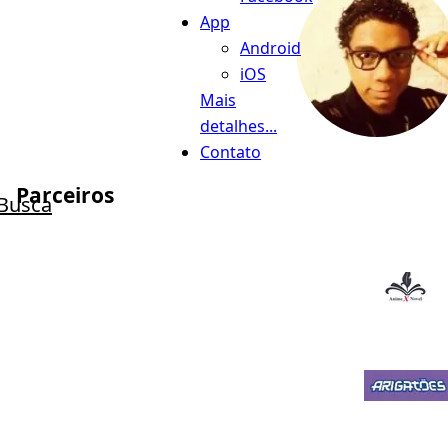
App
Android
iOS
Mais
detalhes...
Contato
Parceiros
Busca