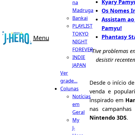
Kyary Pamyu
na
Os Nomes In
Madruga
Bankai
Assistam ao
PLAYLIST
Pamyu!
TOKYO
Phantasy Sta
Menu
NIGHT
FOREVER
"
Tive problemas e
INDIE
desistir recent
JAPAN
Ver
grade...
Desde o início de
Colunas
venda e popular
Notícias
inspirado em
Har
em
nas campanhas
Geral
Nintendo 3DS
.
My
J-