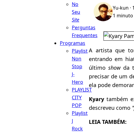
No
Yu-kun
· 
Seu
1 minuto 
Site
Perguntas
Frequentes
Programas
A artista que t
Playlist
entrando em hia
Non
Stop
último
show
da t
J-
precisar de um d
Hero
ela pode demorar
PLAYLIST
CITY
Kyary
também exp
POP
descreveu como
Playlist
J
LEIA TAMBÉM:
Rock