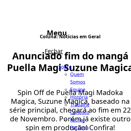
Menu
Coluna:
Notícias em Geral
Fechar
Anunciado fim do mangá
Puella Magi Suzune Magic
Sobre
Quem
Somos
Equipe
Spin Off de Puella Magi Madoka
História
Magica, Suzune Magica, baseado na
Trabalhe
série principal, chegará ao fim em 22
Conosco
de Novembro. Porém já existe outro
Fechar
spin em produção! Confira!
Parceria