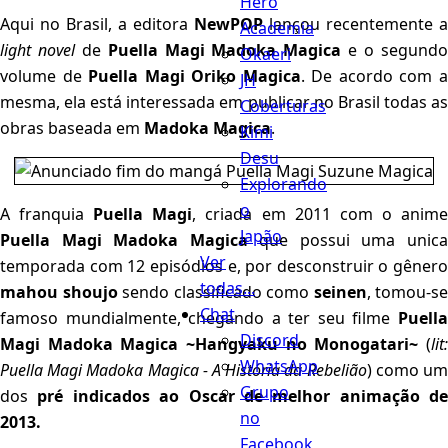
Hero
Aqui no Brasil, a editora
NewPOP
lançou recentemente a
Academia
light novel
de
Puella Magi Madoka Magica
e o segund
Okaeri
volume de
Puella Magi Oriko Magica
. De acordo com 
JH
mesma, ela está interessada em publicar no Brasil todas as
Coberturas
obras baseada em
Madoka Magica
.
Kimi
Desu
Explorando
o
A franquia
Puella Magi
, criada em 2011 com o anim
Japão
Puella Magi Madoka Magica
que possui uma unic
Ver
temporada com 12 episódios e, por desconstruir o gênero
todas...
mahou shoujo
sendo classificado como
seinen
, tomou-se
Chat
famoso mundialmente, chegando a ter seu filme
Puella
Discord
Magi Madoka Magica ~Hangyaku no Monogatari~
(
lit
WhatsApp
Puella Magi Madoka Magica - A História da Rebelião
) como u
Grupo
dos
pré indicados ao Oscar de melhor animação de
no
2013.
Facebook