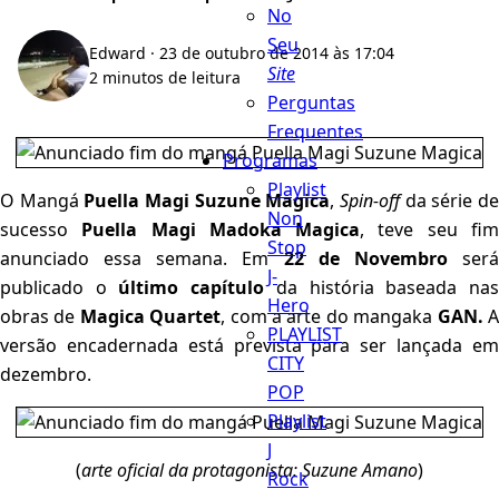
No
Seu
Edward
· 23 de outubro de 2014 às 17:04
Site
2 minutos de leitura
Perguntas
Frequentes
Programas
Playlist
O Mangá
Puella Magi Suzune Magica
,
Spin-off
da série d
Non
sucesso
Puella Magi Madoka Magica
, teve seu fi
Stop
anunciado essa semana. Em
22 de Novembro
ser
J-
publicado o
último capítulo
da história baseada na
Hero
obras de
Magica Quartet
, com a arte do mangaka
GAN.
PLAYLIST
versão encadernada está prevista para ser lançada em
CITY
dezembro.
POP
Playlist
J
(
arte oficial da protagonista: Suzune Amano
)
Rock