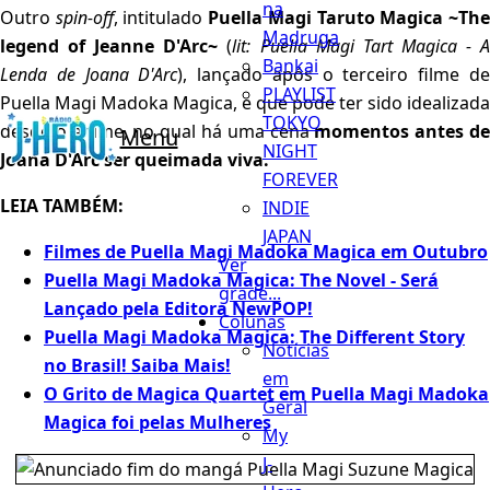
na
Outro
spin-off
, intitulado
Puella Magi Taruto Magica ~Th
Madruga
legend of Jeanne D'Arc~
(
lit: Puella Magi Tart Magica - 
Bankai
Lenda de Joana D'Arc
), lançado após o terceiro filme d
PLAYLIST
Puella Magi Madoka Magica, e que pode ter sido idealizada
TOKYO
desde o anime, no qual há uma cena
momentos antes d
Menu
NIGHT
Joana D'Arc ser queimada viva.
FOREVER
LEIA TAMBÉM:
INDIE
JAPAN
Filmes de Puella Magi Madoka Magica em Outubro
Ver
Puella Magi Madoka Magica: The Novel - Será
grade...
Lançado pela Editora NewPOP!
Colunas
Puella Magi Madoka Magica: The Different Story
Notícias
no Brasil! Saiba Mais!
em
O Grito de Magica Quartet em Puella Magi Madoka
Geral
Magica foi pelas Mulheres
My
J-