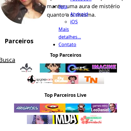
manter uma aura de mistério
App
Android
quanto a si mesma.
iOS
Mais
detalhes...
Parceiros
Contato
Top Parceiros
Busca
Top Parceiros Live