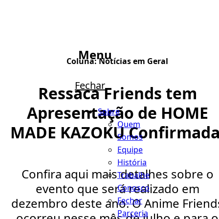
Menu
Coluna:
Notícias em Geral
Fechar
Ressaca Friends tem
Apresentação de HOME
Sobre
Quem
MADE KAZOKU Confirmada
Somos
Equipe
História
Confira aqui mais detalhes sobre o
Trabalhe
evento que será realizado em
Conosco
Fechar
dezembro deste ano. O Anime Friend
Parceria
ocorreu nesse mês de julho e para o