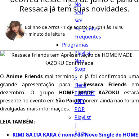
No
Ressaca já tem suas novidades.
Seu
Site
Bolinho de Arroz
· 1 de agosto de 2014 às 19:46
Perguntas
1 minuto de leitura
Frequentes
Programas
Playlist
Non
Stop
O
Anime Friends
mal terminou e já foi confirmada um
J-
grande apresentação para o
Ressaca Friends
e
Hero
dezembro. O grupo
HOME MADE KAZOKU
estar
PLAYLIST
presente no evento em
São Paulo
, porém ainda não foram
CITY
divulgadas mais informações.
POP
Playlist
LEIA TAMBÉM:
J
Rock
KIMI GA ITA KARA é nome do Novo Single do HOME