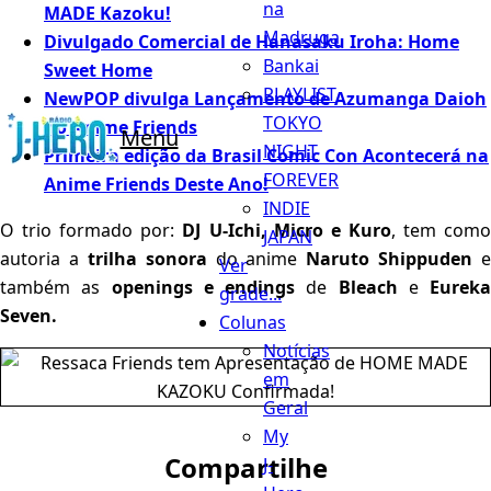
na
MADE Kazoku!
Madruga
Divulgado Comercial de Hanasaku Iroha: Home
Bankai
Sweet Home
PLAYLIST
NewPOP divulga Lançamento de Azumanga Daioh
TOKYO
no Anime Friends
Menu
NIGHT
Primeira edição da Brasil Comic Con Acontecerá na
FOREVER
Anime Friends Deste Ano!
INDIE
O trio formado por:
DJ U-Ichi, Micro e Kuro
, tem com
JAPAN
autoria a
trilha sonora
do anime
Naruto Shippuden
e
Ver
também as
openings e endings
de
Bleach
e
Eureka
grade...
Seven.
Colunas
Notícias
em
Geral
My
Compartilhe
J-