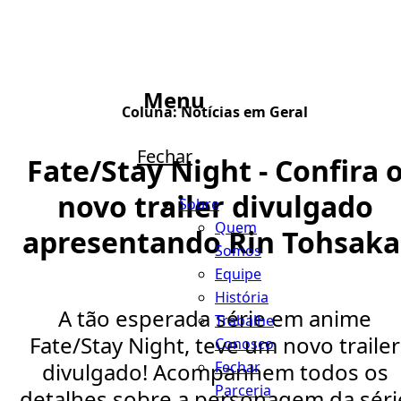
Menu
Coluna:
Notícias em Geral
Fechar
Fate/Stay Night - Confira 
novo trailer divulgado
Sobre
Quem
apresentando Rin Tohsaka
Somos
Equipe
História
A tão esperada série em anime
Trabalhe
Fate/Stay Night, teve um novo trailer
Conosco
Fechar
divulgado! Acompanhem todos os
Parceria
detalhes sobre a personagem da séri