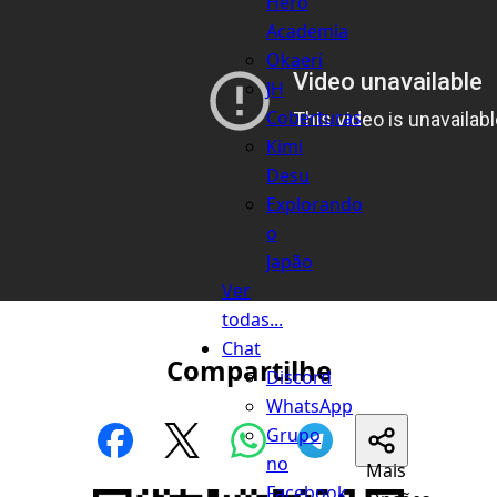
Hero
Academia
Okaeri
JH
Coberturas
Kimi
Desu
Explorando
o
Japão
Ver
todas...
Chat
Compartilhe
Discord
WhatsApp
Grupo
no
Mais
Facebook