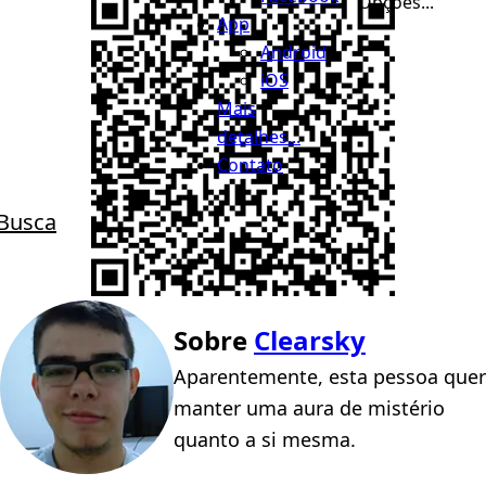
Opções...
App
Android
iOS
Mais
detalhes...
Contato
Busca
Sobre
Clearsky
Aparentemente, esta pessoa quer
manter uma aura de mistério
quanto a si mesma.