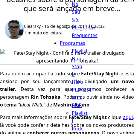
No
que será lançada em breve...
Seu
Site
Clearsky
· 16 de agosto de 2014 às 23:32
Perguntas
1 minuto de leitura
Frequentes
Programas
Playlist
Non
Stop
Para quem acompanha tudo sobre
Fate/Stay Night
e está
J-
ansioso por seu lançamento, foi divulgado
um nov
Hero
trailer
. Desta vez para que possamos conhecer a
PLAYLIST
personagem
Rin Tohsaka
. Podemos ouvir ainda no víde
CITY
o tema
“Ideal White”
de
Mashiro Ayano
.
POP
Playlist
Para mais informações sobre
Fate/Stay Night
clique
aqui
J
lá você pode conferir detalhes sobre os novos produtores
Rock
do anime e
conhecer outros personagens
. O novo anime