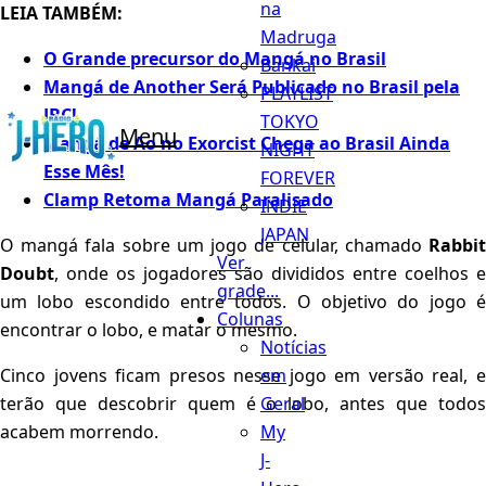
na
LEIA TAMBÉM:
Madruga
O Grande precursor do Mangá no Brasil
Bankai
Mangá de Another Será Publicado no Brasil pela
PLAYLIST
JBC!
TOKYO
Menu
Mangá de Ao no Exorcist Chega ao Brasil Ainda
NIGHT
Esse Mês!
FOREVER
Clamp Retoma Mangá Paralisado
INDIE
JAPAN
O mangá fala sobre um jogo de celular, chamado
Rabbit
Ver
Doubt
, onde os jogadores são divididos entre coelhos e
grade...
um lobo escondido entre todos. O objetivo do jogo é
Colunas
encontrar o lobo, e matar o mesmo.
Notícias
em
Cinco jovens ficam presos nesse jogo em versão real, e
Geral
terão que descobrir quem é o lobo, antes que todos
My
acabem morrendo.
J-