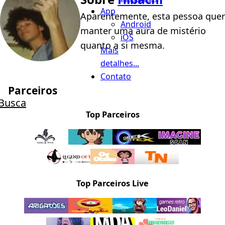
App
Aparentemente, esta pessoa quer
Android
manter uma aura de mistério
iOS
quanto a si mesma.
Mais
detalhes...
Contato
Parceiros
Busca
Top Parceiros
Top Parceiros Live