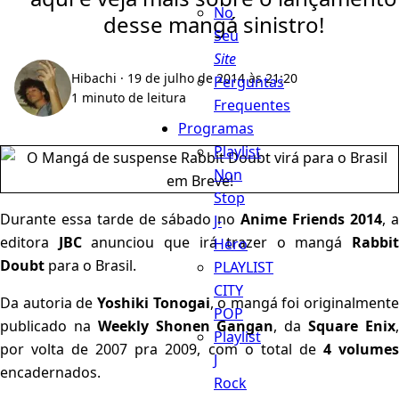
No
desse mangá sinistro!
Seu
Site
Hibachi
· 19 de julho de 2014 às 21:20
Perguntas
1 minuto de leitura
Frequentes
Programas
Playlist
Non
Stop
Durante essa tarde de sábado no
Anime Friends 2014
, 
J-
editora
JBC
anunciou que irá trazer o mangá
Rabbit
Hero
Doubt
para o Brasil.
PLAYLIST
CITY
Da autoria de
Yoshiki Tonogai
, o mangá foi originalmente
POP
publicado na
Weekly Shonen Gangan
, da
Square Enix
Playlist
por volta de 2007 pra 2009, com o total de
4 volume
J
encadernados.
Rock