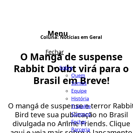
Menu
Coluna:
Notícias em Geral
Fechar
O Mangá de suspense
Rabbit Doubt virá para o
Sobre
Quem
Brasil em Breve!
Somos
Equipe
História
O mangá de suspense e terror Rabbi
Trabalhe
Bird teve sua publicação no Brasil
Conosco
Fechar
divulgada no Anime Friends. Clique
Parceria
aqui e veja mais sobre o lançamento