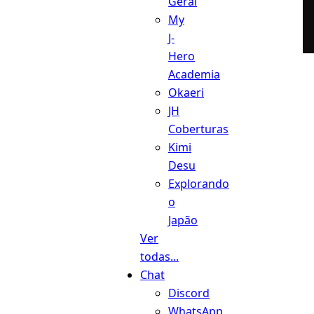
Geral
My
J-
Hero
Academia
Okaeri
JH
Coberturas
Kimi
Desu
Explorando
o
Japão
Ver
todas...
Chat
Discord
WhatsApp