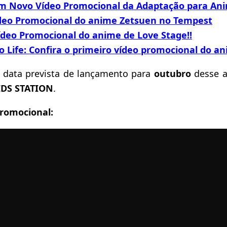
m Novo Vídeo Promocional da Adaptação para An
ídeo Promocional do anime Zetsuen no Tempest
ídeo Promocional do anime de Love Stage!!
 Life: Confira o primeiro vídeo promocional do a
 data prevista de lançamento para
outubro
desse a
IDS STATION
.
promocional: