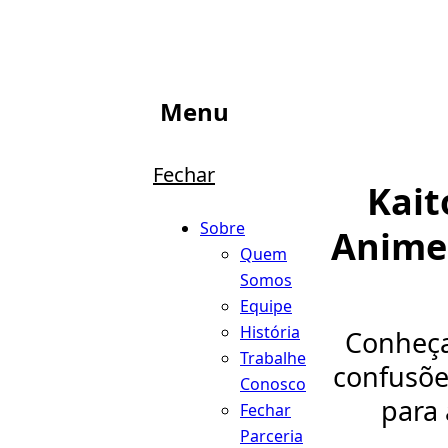
Menu
Fechar
Kait
Sobre
Anime
Quem
Somos
Equipe
História
Conheça
Trabalhe
confusõe
Conosco
para 
Fechar
Parceria