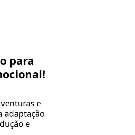
ão para
ocional!
aventuras e
a adaptação
odução e