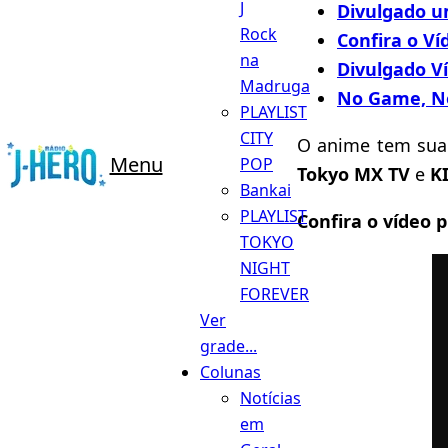
J
Divulgado u
Rock
Confira o V
na
Divulgado V
Madruga
No Game, No
PLAYLIST
CITY
O anime tem sua
Menu
POP
Tokyo MX TV
e
K
Bankai
PLAYLIST
Confira o vídeo 
TOKYO
NIGHT
FOREVER
Ver
grade...
Colunas
Notícias
em