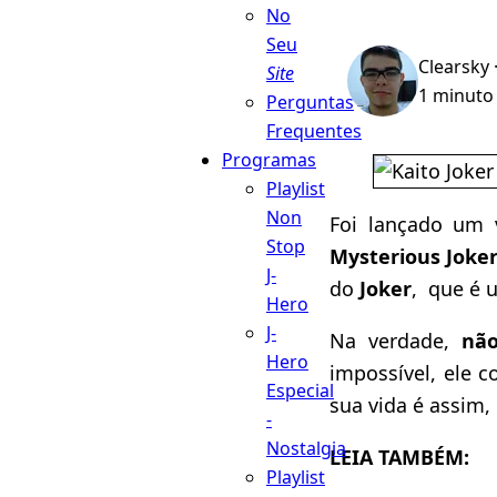
No
Seu
Clearsky
Site
1 minuto 
Perguntas
Frequentes
Programas
Playlist
Non
Foi lançado um
Stop
Mysterious Joke
J-
do
Joker
, que é 
Hero
J-
Na verdade,
nã
Hero
impossível, ele c
Especial
sua vida é assim,
-
Nostalgia
LEIA TAMBÉM:
Playlist