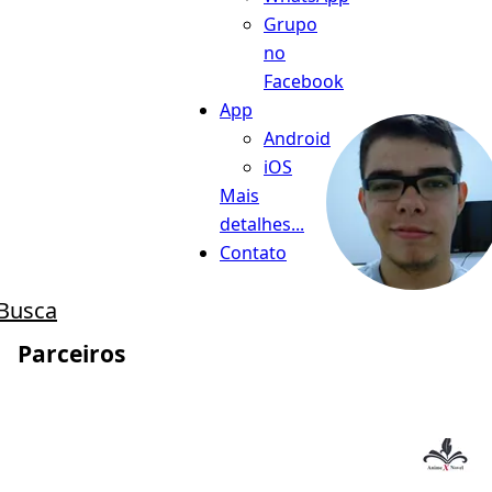
Grupo
no
Facebook
App
Android
iOS
Mais
detalhes...
Contato
Busca
Parceiros