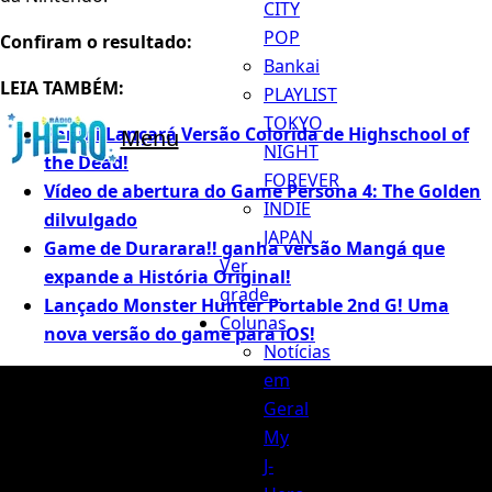
CITY
POP
Confiram o resultado:
Bankai
LEIA TAMBÉM:
PLAYLIST
TOKYO
Panini Lançará Versão Colorida de Highschool of
Menu
NIGHT
the Dead!
FOREVER
Vídeo de abertura do Game Persona 4: The Golden
INDIE
dilvulgado
JAPAN
Game de Durarara!! ganha versão Mangá que
Ver
expande a História Original!
grade...
Lançado Monster Hunter Portable 2nd G! Uma
Colunas
nova versão do game para iOS!
Notícias
em
Geral
My
J-