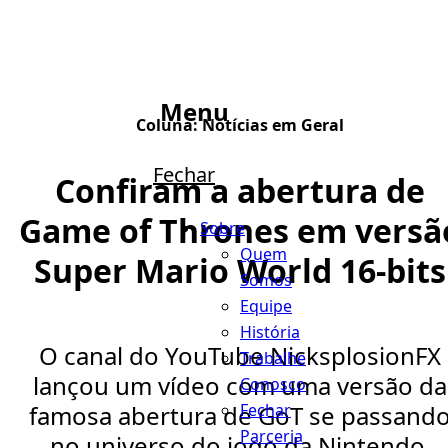
Menu
Coluna:
Notícias em Geral
Fechar
Confiram a abertura de
Game of Thrones em versã
Sobre
Quem
Super Mario World 16-bits
Somos
Equipe
História
O canal do YouTube NicksplosionFX
Trabalhe
lançou um vídeo com uma versão da
Conosco
Fechar
famosa abertura de GoT se passand
Parceria
no universo do jogo da Nintendo,