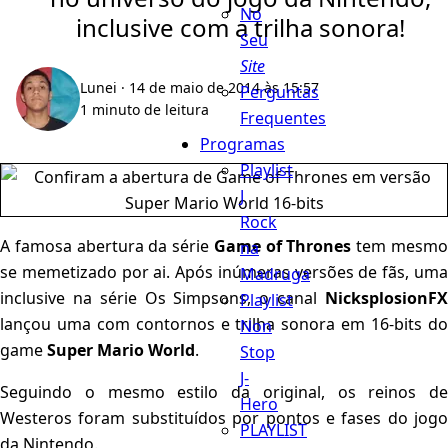
No
inclusive com a trilha sonora!
Seu
Site
Lunei
· 14 de maio de 2014 às 15:57
Perguntas
1 minuto de leitura
Frequentes
Programas
Playlist
J
Rock
A famosa abertura da série
Game of Thrones
tem mesm
na
se memetizado por ai. Após inúmeras versões de fãs, uma
Madruga
inclusive na série Os Simpsons, o canal
NicksplosionFX
Playlist
lançou uma com contornos e trilha sonora em 16-bits do
Non
game
Super Mario World
.
Stop
J-
Seguindo o mesmo estilo da original, os reinos de
Hero
Westeros foram substituídos por pontos e fases do jogo
PLAYLIST
da Nintendo.