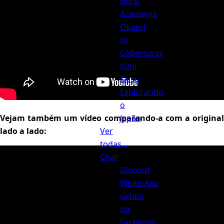
Hero
Academia
Okaeri
JH
Coberturas
Kimi
Desu
Explorando
o
Japão
Vejam também um vídeo comparando-a com a original
Ver
lado a lado:
todas...
Chat
Discord
WhatsApp
Grupo
no
Facebook