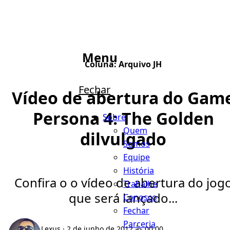
Menu
Coluna:
Arquivo JH
Fechar
Vídeo de abertura do Gam
Persona 4: The Golden
Sobre
Quem
dilvulgado
Somos
Equipe
História
Confira o o vídeo de abertura do jog
Trabalhe
que será lançado...
Conosco
Fechar
Parceria
Lexus
· 2 de junho de 2012 às 00:00