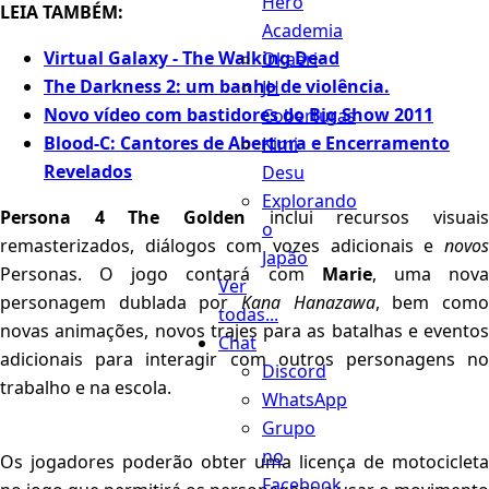
Hero
LEIA TAMBÉM:
Academia
Virtual Galaxy - The Walking Dead
Okaeri
The Darkness 2: um banho de violência.
JH
Novo vídeo com bastidores do Big Show 2011
Coberturas
Blood-C: Cantores de Abertura e Encerramento
Kimi
Revelados
Desu
Explorando
Persona 4 The Golden
inclui recursos visuai
o
remasterizados, diálogos com vozes adicionais e
novos
Japão
Personas. O jogo contará com
Marie
, uma nov
Ver
personagem dublada por
Kana Hanazawa
, bem com
todas...
novas animações, novos trajes para as batalhas e eventos
Chat
adicionais para interagir com outros personagens no
Discord
trabalho e na escola.
WhatsApp
Grupo
no
Os jogadores poderão obter uma licença de motocicleta
Facebook