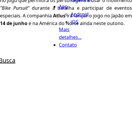
no jogo que permitirá os personagens a usar o movimento
App
"Bike Pursuit"
durante a batalha e participar de eventos
Android
especiais. A companhia
Atlus
irá lançar o jogo no Japão e
iOS
14 de junho
e na América do Norte ainda neste outono.
Mais
detalhes...
Contato
Busca