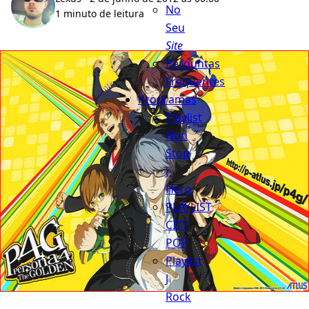
No
1 minuto de leitura
Seu
Site
Perguntas
Frequentes
Programas
Playlist
Non
Stop
J-
Hero
PLAYLIST
CITY
POP
Playlist
J
Rock