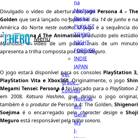
na
Madruga
Divulgado o vídeo de abertura do jogo
Persona 4 – Th
Bankai
Golden
que será lançado no Japão no dia
14 de junho
e n
PLAYLIST
América do Norte
neste outono
. O jogo é a sequência d
TOKYO
anime
Persona 4 The Animation
produzido pelo estúdi
Menu
NIGHT
Madhouse
. O vídeo de um pouco mais de um minuto
FOREVER
apresenta a trilha composta por
Shoji Meguro
.
INDIE
JAPAN
O jogo estará disponível para os consoles
PlayStation 3,
Ver
PlayStation Vita e Xbox360
. Originalmente, o jogo
Shin
grade...
Megami Tensei: Persona 4
foi lançado para o
PlayStation 
Colunas
em 2008.
Katsura Hashino
, que dirigiu o jogo original,
Notícias
também é o
produtor
de Persona 4: The Golden,
Shigenor
em
Soejima
é o encarregado pelo
character design
e
Shoji
Geral
Meguro
está responsável pela
trilha sonora
.
My
J-