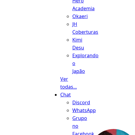
Hero
Academia
Okaeri
JH
Coberturas
Kimi
Desu
Explorando
o
Japão
Ver
todas...
Chat
Discord
WhatsApp
Grupo
no
Facebook