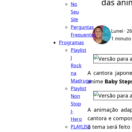
das ani
No
Seu
Site
Perguntas
Lunei
· 26
Frequentes
1 minuto 
Programas
Playlist
J
Rock
A cantora japon
na
Madruga
anime
Baby Step
Playlist
Non
Stop
A animação ada
J-
cantora e compo
Hero
o tema será feito
PLAYLIST