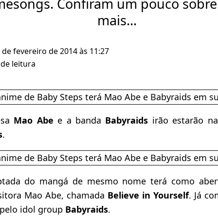
mesongs. Confiram um pouco sobre 
mais...
 de fevereiro de 2014 às 11:27
de leitura
esa
Mao Abe
e a banda
Babyraids
irão estarão na
s
.
ptada do mangá de mesmo nome terá como abert
sitora Mao Abe, chamada
Believe in Yourself
. Já c
 pelo idol group
Babyraids
.