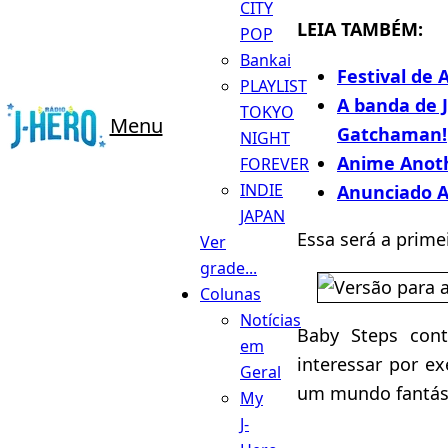
CITY
LEIA TAMBÉM:
POP
Bankai
Festival de 
PLAYLIST
A banda de 
TOKYO
Menu
Gatchaman!
NIGHT
Anime Anot
FOREVER
INDIE
Anunciado A
JAPAN
Essa será a prime
Ver
grade...
Colunas
Notícias
Baby Steps con
em
interessar por ex
Geral
um mundo fantást
My
J-