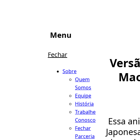
Menu
Fechar
Versã
Sobre
Mao
Quem
Somos
Equipe
História
Trabalhe
Essa an
Conosco
Fechar
Japones
Parceria