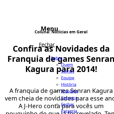
Menu
Coluna:
Notícias em Geral
Fechar
Confira as Novidades da
Franquia de games Senra
Sobre
Quem
Kagura para 2014!
Somos
Equipe
História
A franquia de games Senran Kagura
Trabalhe
vem cheia de novidades para esse an
Conosco
Fechar
A J-Hero conta para vocês um
Parceria
pouquinho do que já foi revelado. Te