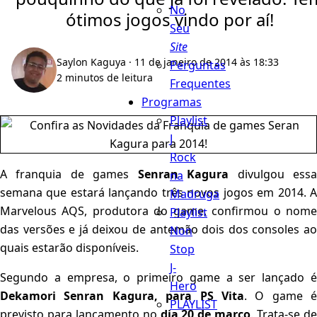
No
ótimos jogos vindo por aí!
Seu
Site
Saylon Kaguya
· 11 de janeiro de 2014 às 18:33
Perguntas
2 minutos de leitura
Frequentes
Programas
Playlist
J
Rock
A franquia de games
Senran Kagura
divulgou ess
na
semana que estará lançando três novos jogos em 2014. A
Madruga
Marvelous AQS, produtora do game, confirmou o nome
Playlist
das versões e já deixou de antemão dois dos consoles ao
Non
quais estarão disponíveis.
Stop
J-
Segundo a empresa, o primeiro game a ser lançado é
Hero
Dekamori Senran Kagura, para PS Vita
. O game é
PLAYLIST
previsto para lançamento no
dia 20 de março
. Trata-se d