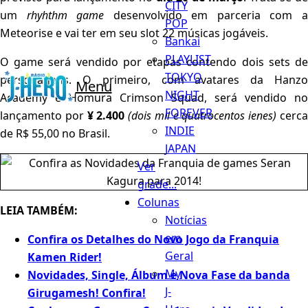
CITY
um
rhyhthm game
desenvolvido em parceria com 
POP
Meteorise e vai ter em seu slot 22 músicas jogáveis.
Bankai
PLAYLIST
O game será vendido por etapas contendo dois sets de
TOKYO
personagens. O primeiro, com avatares da Hanzo
Menu
NIGHT
Academy e Homura Crimson Squad, será vendido no
FOREVER
lançamento por
¥ 2.400
(dois mil e quatrocentos ienes)
cerc
INDIE
de R$ 55,00 no Brasil.
JAPAN
Ver
grade...
Colunas
LEIA TAMBÉM:
Notícias
em
Confira os Detalhes do Novo Jogo da Franquia
Geral
Kamen Rider!
My
Novidades, Single, Álbum e Nova Fase da banda
J-
Girugamesh! Confira!