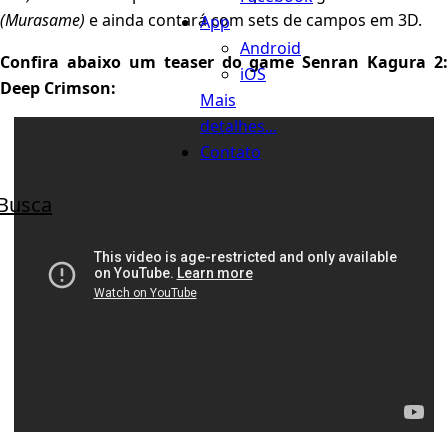
(Murasame)
e ainda contará com sets de campos em 3D.
App
Android
Confira abaixo um teaser do game Senran Kagura 2:
iOS
Deep Crimson:
Mais
detalhes...
Contato
Busca