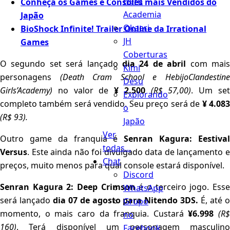
Hero
Conheça os Games e Consoles mais Vendidos do
Academia
Japão
Okaeri
BioShock Infinite! Trailer Online da Irrational
JH
Games
Coberturas
O segundo set será lançado
dia 24 de abril
com mai
Kimi
personagens
(Death Cram School e HebijoClandestin
Desu
Girls’Academy)
no valor de
¥ 2.500
(R$ 57,00)
. Um se
Explorando
completo também será vendido. Seu preço será de
¥ 4.08
o
(R$ 93).
Japão
Ver
Outro game da franquia é
Senran Kagura: Eestiva
todas...
Versus
. Este ainda não foi divulgado data de lançamento e
Chat
preços, muito menos para qual console estará disponível.
Discord
Senran Kagura 2: Deep Crimson
é o terceiro jogo. Ess
WhatsApp
será lançado
dia 07 de agosto para Nitendo 3DS.
É, até 
Grupo
momento, o mais caro da franquia. Custará
¥6.998
(R$
no
160)
. Terá disponível um personagem masculino
Facebook