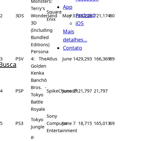
Monsters:
App
Terry's
Square
Android
2
3DS
Wonderland
May 31
58,228
721,174
80
Enix
iOS
3D
(Including
Mais
Bundled
detalhes...
Editions)
Contato
Persona
3
PSV
4: The
Atlus
June 14
29,293
166,369
89
Busca
Golden
Kenka
Banchō
Bros. -
4
PSP
SpikeChunsoft
June 21
21,797
21,797
Tokyo
Battle
Royale
Sony
Tokyo
5
PS3
Computer
June 7
18,715
165,013
69
Jungle
Entertainment
K-