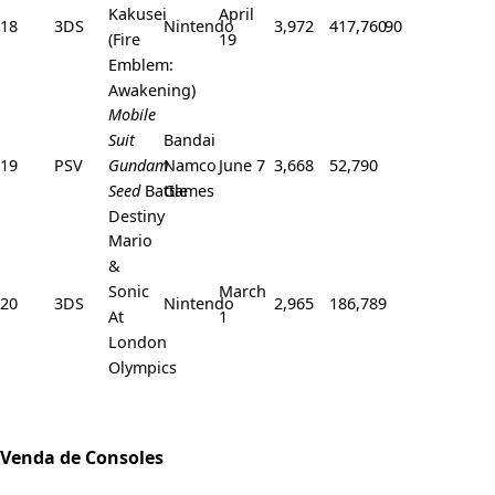
Kakusei
April
18
3DS
Nintendo
3,972
417,760
90
(Fire
19
Emblem:
Awakening)
Mobile
Suit
Bandai
19
PSV
Gundam
Namco
June 7
3,668
52,790
Seed
Battle
Games
Destiny
Mario
&
Sonic
March
20
3DS
Nintendo
2,965
186,789
At
1
London
Olympics
Venda de Consoles