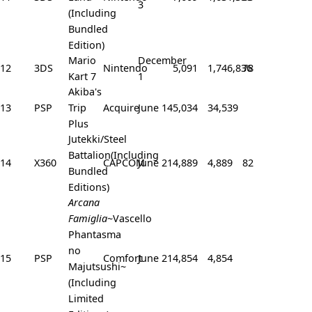
3
(Including
Bundled
Edition)
Mario
December
12
3DS
Nintendo
5,091
1,746,836
78
Kart 7
1
Akiba's
13
PSP
Trip
Acquire
June 14
5,034
34,539
Plus
Jutekki/Steel
Battalion(Including
14
X360
CAPCOM
June 21
4,889
4,889
82
Bundled
Editions)
Arcana
Famiglia
~Vascello
Phantasma
no
15
PSP
Comfort
June 21
4,854
4,854
Majutsushi~
(Including
Limited