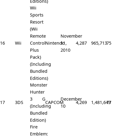
Editions)
Wii
Sports
Resort
(Wii
Remote
November
16
Wii
Control
Nintendo
11,
4,287
965,713
75
Plus
2010
Pack)
(Including
Bundled
Editions)
Monster
Hunter
3 G
December
17
3DS
CAPCOM
4,269
1,481,643
77
(Including
10
Bundled
Edition)
Fire
Emblem: