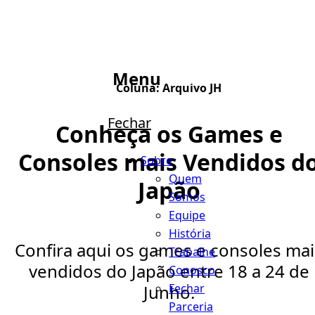
Menu
Coluna:
Arquivo JH
Fechar
Conheça os Games e
Consoles mais Vendidos d
Sobre
Quem
Japão
Somos
Equipe
História
Confira aqui os games e consoles mai
Trabalhe
vendidos do Japão entre 18 a 24 de
Conosco
Fechar
Junho.
Parceria