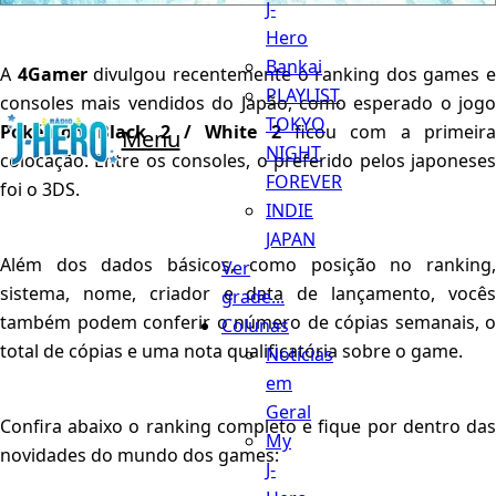
J-
Hero
Bankai
A
4Gamer
divulgou recentemente o ranking dos games e
PLAYLIST
consoles mais vendidos do Japão, como esperado o jogo
TOKYO
Pokémon Black 2 / White 2
ficou com a primeira
Menu
NIGHT
colocação. Entre os consoles, o preferido pelos japoneses
FOREVER
foi o 3DS.
INDIE
JAPAN
Além dos dados básicos, como posição no ranking,
Ver
sistema, nome, criador e data de lançamento, vocês
grade...
também podem conferir o número de cópias semanais, o
Colunas
total de cópias e uma nota qualificatória sobre o game.
Notícias
em
Geral
Confira abaixo o ranking completo e fique por dentro das
My
novidades do mundo dos games:
J-