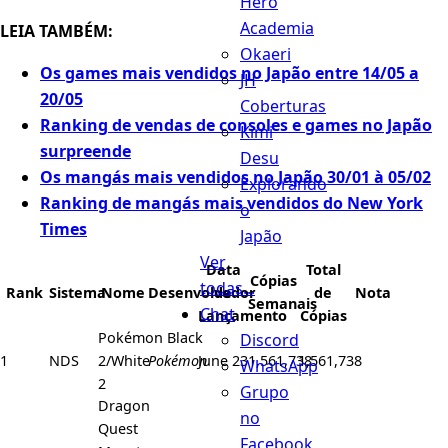
Hero
Academia
LEIA TAMBÉM:
Okaeri
Os games mais vendidos no Japão entre 14/05 a
JH
20/05
Coberturas
Ranking de vendas de consoles e games no Japão
Kimi
surpreende
Desu
Os mangás mais vendidos no Japão 30/01 à 05/02
Explorando
Ranking de mangás mais vendidos do New York
o
Times
Japão
Ver
Data
Total
Cópias
todas...
Rank
Sistema
Nome
Desenvolvedor
de
de
Nota
Semanais
Chat
Lançamento
Cópias
Pokémon Black
Discord
1
NDS
2/White
Pokémon
June 23
1,561,738
1,561,738
WhatsApp
2
Grupo
Dragon
no
Quest
Facebook