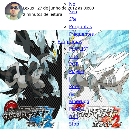
No
Lexus
· 27 de junho de 2012 às 00:00
Seu
2 minutos de leitura
Site
Perguntas
Frequentes
Programas
PLAYLIST
CITY
POP
Playlist
J
Rock
na
Madruga
Playlist
Non
Stop