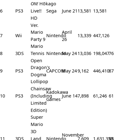
ON!
Hōkago
6
PS3
Live!!
Sega
June 21
13,581
13,581
HD
Ver.
Mario
April
7
Wii
Nintendo
13,339
447,126
Party 9
26
Mario
8
3DS
Tennis
Nintendo
May 24
13,036
198,047
76
Open
Dragon's
9
PS3
CAPCOM
May 24
9,162
446,410
87
Dogma
Lollipop
Chainsaw
Kadokawa
10
PS3
(Including
June 14
7,898
61,246
61
Games
Limited
Edition)
Super
Mario
3D
November
11
3DS
Land
Nintendo
7,609
1,631,358
83