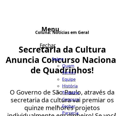
Menu
Coluna:
Notícias em Geral
Fechar
Secretaria da Cultura
Anuncia Concurso Naciona
Sobre
Quem
de Quadrinhos!
Somos
Equipe
História
O Governo de São Paulo, através da
Trabalhe
secretaria da cultura vai premiar os
Conosco
Fechar
quinze melhores projetos
Parceria
individualmente em dinheiro! Se voc