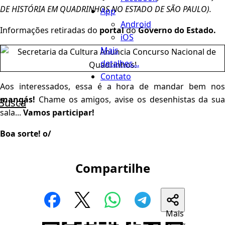
DE HISTÓRIA EM QUADRINHOS NO ESTADO DE SÃO PAULO).
App
Android
Informações retiradas do
portal
do
Governo do Estado.
iOS
Mais
detalhes...
Contato
Aos interessados, essa é a hora de mandar bem nos
mangás!
Chame os amigos, avise os desenhistas da sua
Busca
sala...
Vamos participar!
Boa sorte! o/
Compartilhe
Mais