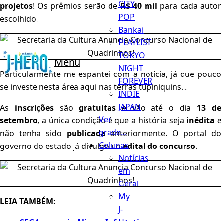
CITY
projetos
! Os prêmios serão de
R$ 40 mil
para cada autor
POP
escolhido.
Bankai
PLAYLIST
TOKYO
Menu
NIGHT
Particularmente me espantei com a notícia, já que pouco
FOREVER
se investe nesta área aqui nas terras tupiniquins...
INDIE
JAPAN
As
inscrições
são
gratuitas
e vão até o dia
13 d
Ver
setembro
, a única condição é que a história seja
inédita
grade...
não tenha sido
publicada
anteriormente. O portal do
Colunas
governo do estado já divulgou o
edital do concurso
.
Notícias
em
Geral
My
LEIA TAMBÉM:
J-