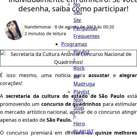
No
desenha, saiba como participar!
Seu
Site
Nandemonai
· 8 de agosto de 2013 às 00:20
Perguntas
2 minutos de leitura
Frequentes
Programas
Playlist
J
Rock
É isso mesmo, uma notícia para
assustar
e
alegrar
na
corações!
Madruga
Playlist
A
secretaria da cultura do estado de São Paulo
est
Non
promovendo um
concurso de quadrinhos
para estimula
Stop
o mercado artístico nacional, apesar de o concurso atingir
J-
apenas o estado de
São Paulo.
Hero
PLAYLIST
O concurso premiará em dinheiro os
quinze melhore