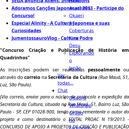
Hero
SEGA anuncia Aliens: Infestations
Academia
Adoramos Canções Japonesas! 2013 - Participe do
Okaeri
Concurso!
JH
Especial Alinity - A Cultura Japonesa e suas
Coberturas
Curiosidades
Kimi
JumentossauroVlog - Cultura Podre
Desu
"Concurso Criação e Publicação de História em
Explorando
Quadrinhos"
o
Japão
As inscrições podem ser realizadas
pessoalmente
o
Ver
através do
correio
na
Secretaria da Cultura
(Rua Mauá, 51
todas...
Luz, São Paulo).
Chat
(Via correio, enviar para o núcleo de protocolo e expedição da
Discord
Secretaria da Cultura, situada na Rua Mauá, 51, Bairro Luz, São
WhatsApp
Paulo - SP, CEP 01028-900, tendo como rementente o autor do
Grupo
projeto e como destinatário o EDITAL PROAC N 19/2013 -
no
CONCURSO DE APOIO A PROJETOS DE CRIAÇÃO E PUBLICAÇÃO
Facebook