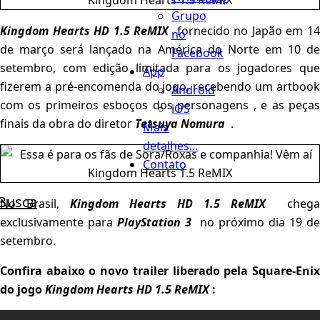
Grupo
Kingdom Hearts HD 1.5 ReMIX
fornecido no Japão em 1
no
de março será lançado na América do Norte em 10 de
Facebook
setembro, com edição limitada para os jogadores que
App
fizerem a pré-encomenda do jogo, recebendo um artbook
Android
com os primeiros esboços dos personagens , e as peças
iOS
finais da obra do diretor
Tetsuya Nomura
.
Mais
detalhes...
Contato
Busca
No Brasil,
Kingdom Hearts HD 1.5 ReMIX
chega
exclusivamente para
PlayStation 3
no próximo dia 19 de
setembro.
Confira abaixo o novo trailer liberado pela Square-Enix
do jogo
Kingdom Hearts HD 1.5 ReMIX
: