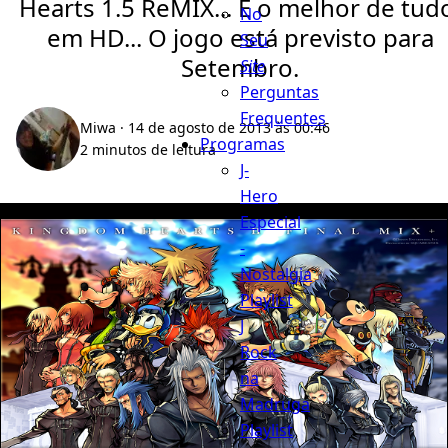
Hearts 1.5 ReMIX... E o melhor de tud
No
em HD... O jogo está previsto para
Seu
Setembro.
Site
Perguntas
Frequentes
Miwa
· 14 de agosto de 2013 às 00:46
Programas
2 minutos de leitura
J-
Hero
Especial
-
Nostalgia
Playlist
J
Rock
na
Madruga
Playlist