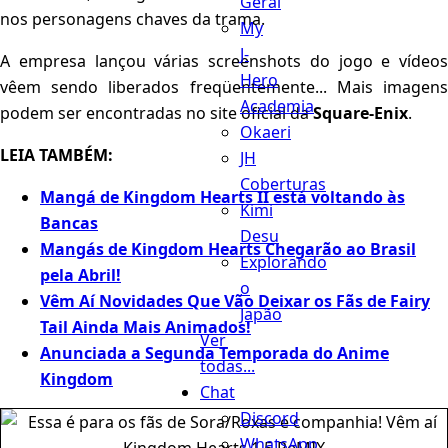
Geral
nos personagens chaves da trama.
My
J-
A empresa lançou várias screenshots do jogo e vídeos
Hero
vêem sendo liberados freqüentemente... Mais imagens
Academia
podem ser encontradas no site oficial da
Square-Enix
.
Okaeri
LEIA TAMBÉM:
JH
Coberturas
Mangá de Kingdom Hearts II está voltando às
Kimi
Bancas
Desu
Mangás de Kingdom Hearts Chegarão ao Brasil
Explorando
pela Abril!
o
Vêm Aí Novidades Que Vão Deixar os Fãs de Fairy
Japão
Tail Ainda Mais Animados!
Ver
Anunciada a Segunda Temporada do Anime
todas...
Kingdom
Chat
Discord
WhatsApp