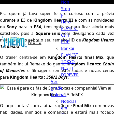
Non
Stop
Pra quem já tava super feliz e curioso com a prévia
J-
durante a E3 de
Kingdom Hearts III
e com as novidades
Hero
da
Sony
para o
PS4
, tem motivos para ficar ainda mais
PLAYLIST
satisfeito, pois a
Square-Enix
vem divulgando cada ve
CITY
mais detalhes sobre o seu remake HD de
Kingdom Hearts
Menu
POP
1.5 ReMIX
.
Bankai
PLAYLIST
O trailer centra-se em
Kingdom Hearts final Mix
, que
TOKYO
também inclui Remake do game:
Kingdom Hearts
:
Chai
NIGHT
of Memories
e filmagens remasterizadas e novas cena
FOREVER
para
Kingdom Hearts :
358/2 Days
.
Ver
grade...
Colunas
Notícias
O jogo contará com a atualização de
Final Mix
com nova
em
habilidades, inimigos e comandos e estará mais focado