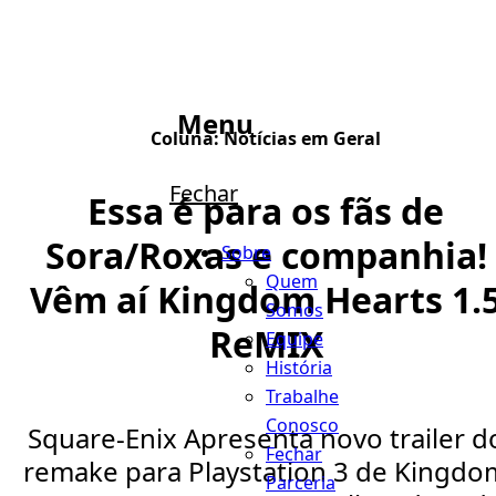
Menu
Coluna:
Notícias em Geral
Fechar
Essa é para os fãs de
Sora/Roxas e companhia!
Sobre
Quem
Vêm aí Kingdom Hearts 1.
Somos
ReMIX
Equipe
História
Trabalhe
Conosco
Square-Enix Apresenta novo trailer d
Fechar
remake para Playstation 3 de Kingdo
Parceria