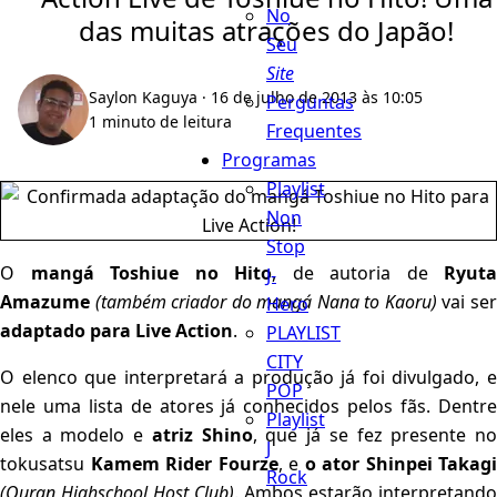
No
das muitas atrações do Japão!
Seu
Site
Saylon Kaguya
· 16 de julho de 2013 às 10:05
Perguntas
1 minuto de leitura
Frequentes
Programas
Playlist
Non
Stop
O
mangá Toshiue no Hito
, de autoria de
Ryuta
J-
Amazume
(também criador do mangá Nana to Kaoru)
vai se
Hero
adaptado para Live Action
.
PLAYLIST
CITY
O elenco que interpretará a produção já foi divulgado, e
POP
nele uma lista de atores já conhecidos pelos fãs. Dentre
Playlist
eles a modelo e
atriz
Shino
, que já se fez presente n
J
tokusatsu
Kamem Rider Fourze
, e
o ator Shinpei Takagi
Rock
(Ouran Highschool Host Club)
. Ambos estarão interpretando