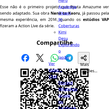
Hero
Academia
Esse não é o primeiro projeto que Ryuta Amazume ver
Okaeri
sendo adaptado. Sua obra
Nana to Kaoru
, já passou pel
JH
mesma experiência, em 2011, quando os
estúdios VA
Coberturas
fizeram a Action Live da série.
Kimi
Desu
Compartilhe
Explorando
o
Japão
Ver
Mais
todas...
Opções...
Chat
Discord
WhatsApp
Grupo
no
Facebook