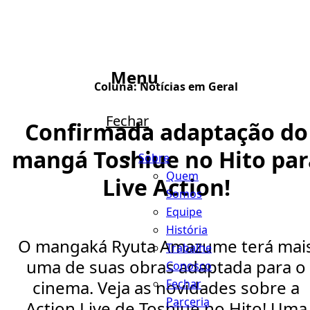
Menu
Coluna:
Notícias em Geral
Fechar
Confirmada adaptação do
mangá Toshiue no Hito par
Sobre
Quem
Live Action!
Somos
Equipe
História
O mangaká Ryuta Amazume terá mai
Trabalhe
uma de suas obras adaptada para o
Conosco
Fechar
cinema. Veja as novidades sobre a
Parceria
Action Live de Toshiue no Hito! Uma