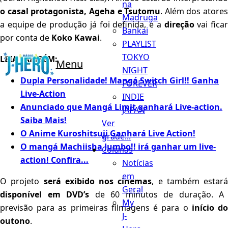
na
o casal protagonista, Ageha e Tsutomu
. Além dos atores
Madruga
a equipe de produção já foi definida, e a
direção
vai fica
Bankai
por conta de
Koko Kawai
.
PLAYLIST
TOKYO
LEIA TAMBÉM:
Menu
NIGHT
Dupla Personalidade! Mangá Switch Girl!! Ganha
FOREVER
Live-Action
INDIE
Anunciado que Mangá Limit ganhará Live-action.
JAPAN
Saiba Mais!
Ver
O Anime Kuroshitsuji Ganhará Live Action!
grade...
O mangá Machiisha Jumbo!! irá ganhar um live-
Colunas
action! Confira...
Notícias
em
O projeto
será exibido nos cinemas
, e também estará
Geral
disponível em DVD’s
de 60 minutos de duração. A
My
previsão para as primeiras filmagens é para o
início d
J-
outono
.