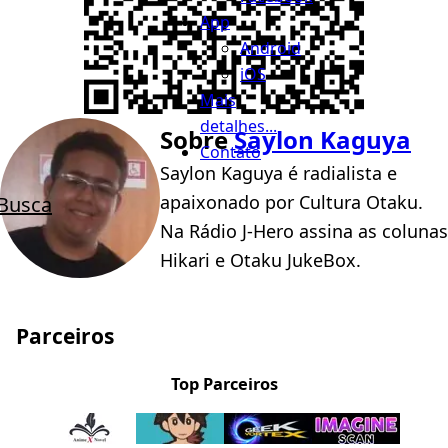
App
Android
iOS
Mais
detalhes...
Sobre
Saylon Kaguya
Contato
Saylon Kaguya é radialista e
apaixonado por Cultura Otaku.
Busca
Na Rádio J-Hero assina as colunas
Hikari e Otaku JukeBox.
Parceiros
Top Parceiros