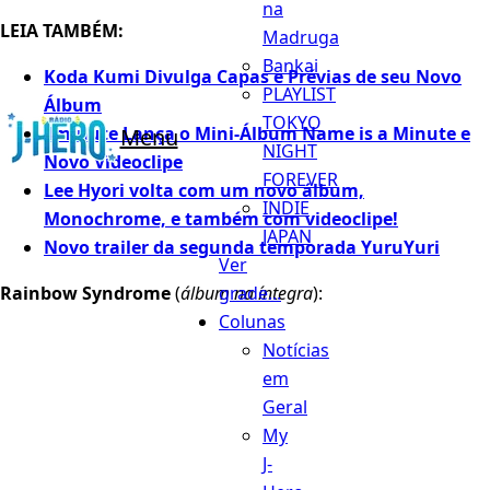
na
LEIA TAMBÉM:
Madruga
Bankai
Koda Kumi Divulga Capas e Prévias de seu Novo
PLAYLIST
Álbum
TOKYO
4minute Lança o Mini-Álbum Name is a Minute e
Menu
NIGHT
Novo Videoclipe
FOREVER
Lee Hyori volta com um novo álbum,
INDIE
Monochrome, e também com videoclipe!
JAPAN
Novo trailer da segunda temporada YuruYuri
Ver
grade...
Rainbow Syndrome
(
álbum na íntegra
):
Colunas
Notícias
em
Geral
My
J-