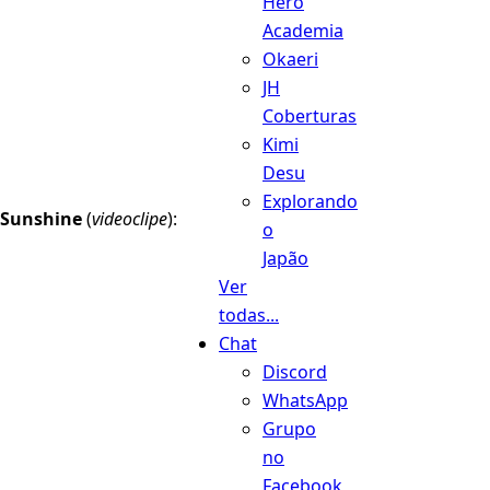
Hero
Academia
Okaeri
JH
Coberturas
Kimi
Desu
Explorando
Sunshine
(
videoclipe
):
o
Japão
Ver
todas...
Chat
Discord
WhatsApp
Grupo
no
Facebook