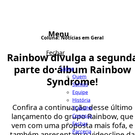
Menu
Coluna:
Notícias em Geral
Fechar
Rainbow divulga a segund
parte do álbum Rainbow
Sobre
Quem
Syndrome!
Somos
Equipe
História
Confira a continuação desse último
Trabalhe
lançamento do grupo Rainbow, que
Conosco
Fechar
vem com uma proposta mais fofa, e
Parceria
também apresentam o videoclipe da