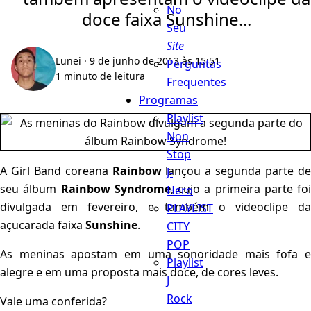
No
doce faixa Sunshine...
Seu
Site
Lunei
· 9 de junho de 2013 às 15:51
Perguntas
1 minuto de leitura
Frequentes
Programas
Playlist
Non
Stop
A Girl Band coreana
Rainbow
lançou a segunda parte d
J-
seu álbum
Rainbow Syndrome
, cujo a primeira parte foi
Hero
divulgada em fevereiro, e também o videoclipe da
PLAYLIST
açucarada faixa
Sunshine
.
CITY
POP
As meninas apostam em uma sonoridade mais fofa e
Playlist
alegre e em uma proposta mais doce, de cores leves.
J
Rock
Vale uma conferida?