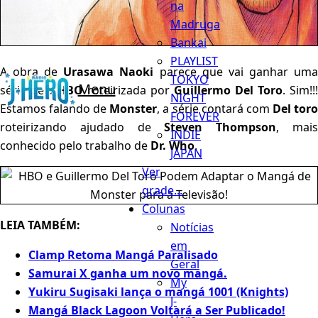
na
Madruga
Bankai
PLAYLIST
A obra de
Urasawa Naoki
parece que vai ganhar um
TOKYO
Menu
série pela
HBO
roteirizada por
Guillermo Del Toro
. Sim!!!
NIGHT
Estamos falando de
Monster
, a série contará com
Del tor
FOREVER
roteirizando ajudado de
Steven Thompson
, mai
INDIE
conhecido pelo trabalho de
Dr. Who
.
JAPAN
Ver
grade...
Colunas
LEIA TAMBÉM:
Notícias
em
Clamp Retoma Mangá Paralisado
Geral
Samurai X ganha um novo mangá.
My
Yukiru Sugisaki lança o mangá 1001 (Knights)
J-
Mangá Black Lagoon Voltará a Ser Publicado!