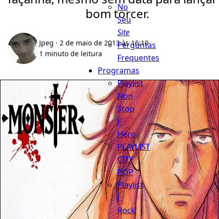
No
bom torcer.
Seu
Site
Jpeg
· 2 de maio de 2013 às 16:10
Perguntas
1 minuto de leitura
Frequentes
Programas
Playlist
Non
Stop
J-
Hero
PLAYLIST
CITY
POP
Playlist
J
Rock