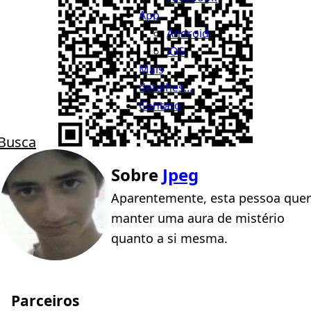
App
Android
iOS
Mais
detalhes...
Contato
Busca
Sobre
Jpeg
Aparentemente, esta pessoa quer
manter uma aura de mistério
quanto a si mesma.
Parceiros