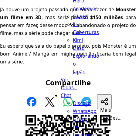
Hero
Academia
Já houve um projeto passado que foi de fazer de
Monster
Okaeri
um filme em 3D
, mas seria preciso
$150 milhões
par
JH
pensar em fazer, desse modo foi abandonado o projeto do
Coberturas
filme, mas a série pode chegar a vir.
Kimi
Eu espero que saia do papel o projeto, pois Monster é um
Desu
bom Anime / Mangá em minha opinião ficaria bem legal
Explorando
uma série.
o
Japão
Ver
Compartilhe
todas...
Chat
Discord
Mais
WhatsApp
Opções...
Grupo
no
Facebook