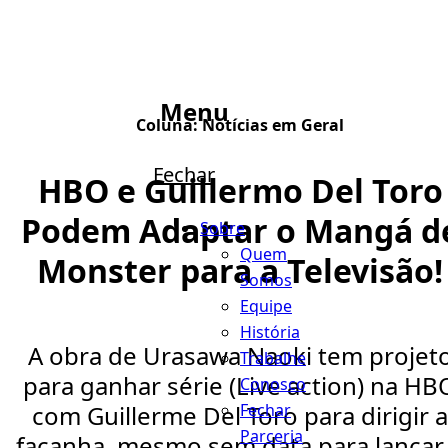
Menu
Coluna:
Notícias em Geral
Fechar
HBO e Guillermo Del Toro
Podem Adaptar o Mangá d
Sobre
Quem
Monster para a Televisão!
Somos
Equipe
História
A obra de Urasawa Naoki tem projet
Trabalhe
para ganhar série (Live action) na HB
Conosco
Fechar
com Guillerme Del Toro para dirigir a
Parceria
façanha, mesmo sem data para lançar