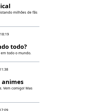
ical
istando milhões de fãs
 18:19
ndo todo?
s em todo o mundo.
11:38
 animes
s
. Vem comigo! Mas
17:09