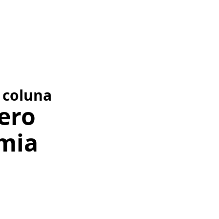
 coluna
ero
mia