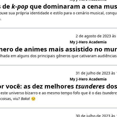
s de
k-pop
que dominaram a cena mus
uxe sua própria identidade e estilo para o cenário musical, conqu
.
2 de agosto de 2023 às
My J-Hero Academia
nero de animes mais assistido no mu
hada em alguns dos principais gêneros que cativaram audiência
31 de julho de 2023 às 
My J-Hero Academia
or você: as dez melhores
tsunderes
dos
 este universo bizarro e ao mesmo tempo fofo que é o das
tsundere
coisas, viu?
Baka
! 😒
30 de julho de 2023 às 