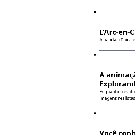
L’Arc-en-C
A banda icônica e
A animaç
Explorand
Enquanto o estilo
imagens realistas
Você conh