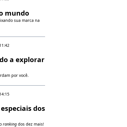
u o mundo
eixando sua marca na
11:42
do a explorar
rdam por você.
14:15
especiais dos
 o
ranking
dos dez mais!