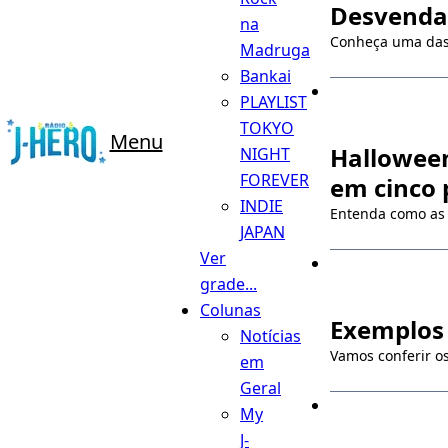
Desvendan
na
Conheça uma das 
Madruga
Bankai
PLAYLIST
TOKYO
Menu
Halloween
NIGHT
FOREVER
em cinco 
INDIE
Entenda como as 
JAPAN
Ver
grade...
Colunas
Exemplos 
Notícias
Vamos conferir o
em
Geral
My
J-