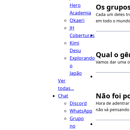
Hero
Os grupo
Academia
Cada um deles tro
Okaeri
em todo o mundo
JH
Coberturas
Kimi
Desu
Qual o gê
Explorando
Vamos dar uma ol
o
Japão
Ver
todas...
Não foi p
Chat
Discord
Hora de adentrar
não vá pensando 
WhatsApp
Grupo
no