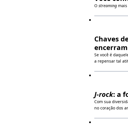
O
streaming
mais 
Chaves de
encerram
Se você é daquel
a repensar tal at
J-rock
: a 
Com sua diversida
no coração dos a