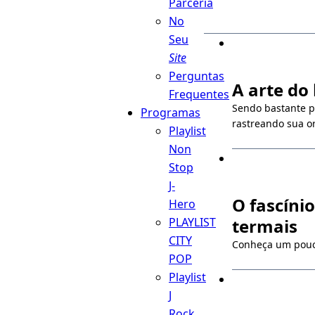
Parceria
No
Seu
Site
Perguntas
A arte do
Frequentes
Sendo bastante po
Programas
rastreando sua o
Playlist
Non
Stop
J-
O fascíni
Hero
PLAYLIST
termais
CITY
Conheça um pouco
POP
Playlist
J
Rock