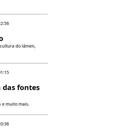
22:56
o
 cultura do lámen,
01:15
 das fontes
 e muito mais.
20:36