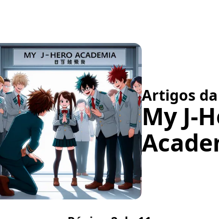
Artigos da
My J-H
Acade