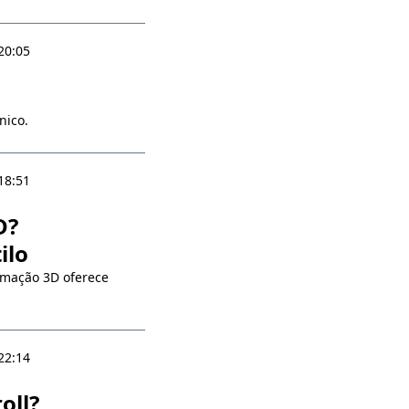
20:05
nico.
18:51
D?
ilo
nimação 3D oferece
22:14
oll?