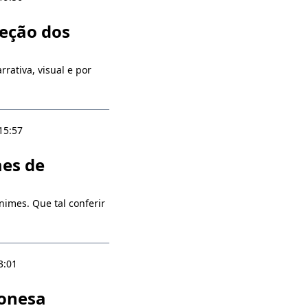
eção dos
rativa, visual e por
15:57
mes de
mes. Que tal conferir
3:01
ponesa