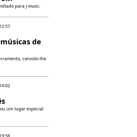
voltado para
j-music
.
12:57
 músicas de
rramento, convido-lhe
14:02
ês
ou um lugar especial
19:56