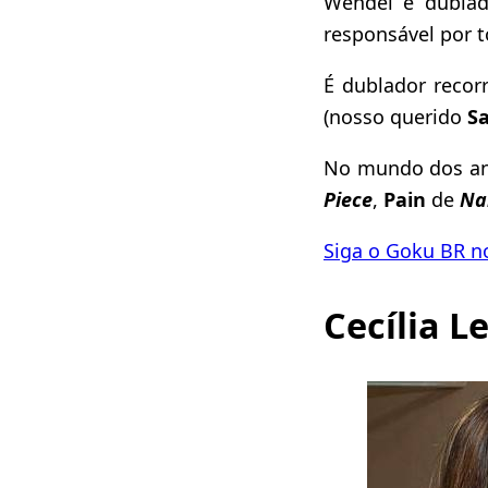
Wendel é dubla
responsável por t
É dublador recor
(nosso querido
S
No mundo dos ani
Piece
,
Pain
de
Na
Siga o Goku BR n
Cecília 