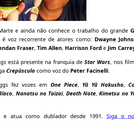
 Marte e ainda não conhece o trabalho do grande
G
a é voz recorrente de atores como:
Dwayne Johns
endan Fraser
,
Tim Allen
,
Harrison Ford
e
Jim Carre
gs está presente na franquia de
Star Wars
, nos fi
aga
Crepúsculo
como voz do
Peter Facinelli
.
iggs fez vozes em
One Piece
,
Yū Yū Hakusho
,
C
díaco
,
Nanatsu no Taizai
,
Death Note
,
Kimetsu no Y
ca e atua como dublador desde 1991.
Siga o no