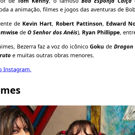
dor de
Tom Kenny
, o famoso
Bob Esponja Calça
oda a animação, filmes e jogos das aventuras de Bob
rente de
Kevin Hart
,
Robert Pattinson
,
Edward No
amwise
de
O Senhor dos Anéis
),
Ryan Phillippe
, ent
mes, Bezerra faz a voz do icônico
Goku
de
Dragon 
ruto
e muitas outras obras menores.
o Instagram.
Lemes