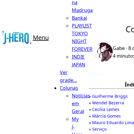
na
Madruga
Bankai
PLAYLIST
Co
TOKYO
Menu
NIGHT
Gabe
· 8 
FOREVER
4 minutos
INDIE
JAPAN
Índice
Ver
grade...
Índ
Colunas
Notícias
Guilherme Briggs
Wendel Bezerra
em
Cecília Lemes
Geral
Márcia Gomes
My
Mauro Eduardo Lim
J-
Serviço