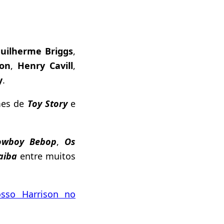
uilherme Briggs
,
on
,
Henry Cavill
,
y
.
lmes de
Toy Story
e
owboy Bebop
,
Os
aiba
entre muitos
sso Harrison no