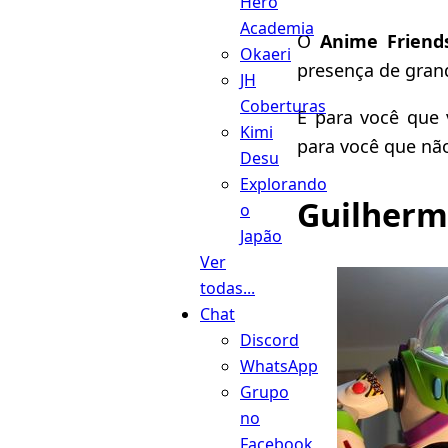
Hero
Academia
O
Anime Friend
Okaeri
presença de grand
JH
Coberturas
E para você que 
Kimi
para você que não
Desu
Explorando
Guilherm
o
Japão
Ver
todas...
Chat
Discord
WhatsApp
Grupo
no
Facebook