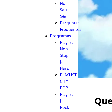
No
Seu
Site
Perguntas
Frequentes
Programas
Playlist
Non
Stop
J-
Hero
PLAYLIST
CITY
POP
Playlist
Que
J
Rock