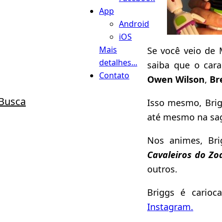
App
Android
iOS
Mais
Se você veio de
detalhes...
saiba que o car
Contato
Owen Wilson
,
Br
Busca
Isso mesmo, Brig
até mesmo na s
Nos animes, Br
Cavaleiros do Zo
outros.
Briggs é cario
Instagram.