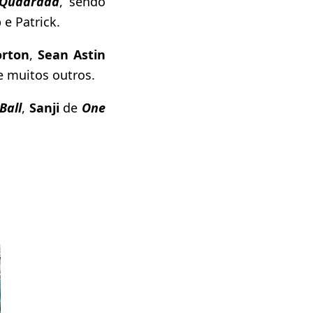
 Quadrada
, sendo
 e Patrick.
rton
,
Sean Astin
re muitos outros.
Ball
,
Sanji
de
One