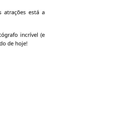
s atrações está a
grafo incrível (e
do de hoje!