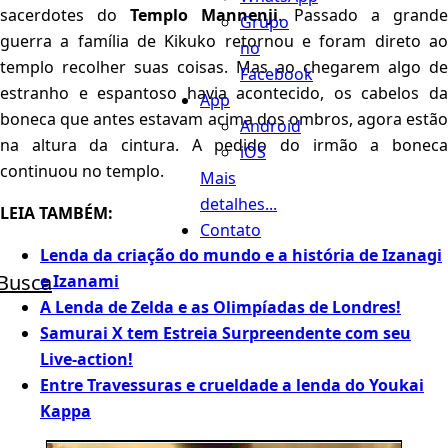
sacerdotes do
Templo Mannenji
. Passado a grand
Grupo
guerra a família de Kikuko retornou e foram direto ao
no
templo recolher suas coisas. Mas ao chegarem algo de
Facebook
estranho e espantoso havia acontecido, os cabelos da
App
boneca que antes estavam acima dos ombros, agora estão
Android
na altura da cintura. A pedido do irmão a boneca
iOS
continuou no templo.
Mais
detalhes...
LEIA TAMBÉM:
Contato
Lenda da criação do mundo e a história de Izanagi
Busca
e Izanami
A Lenda de Zelda e as Olimpíadas de Londres!
Samurai X tem Estreia Surpreendente com seu
Live-action!
Entre Travessuras e crueldade a lenda do Youkai
Kappa