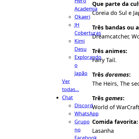
Hero
Que parte da cul
Academia
Coreia do Sul e J
Okaeri
JH
Três bandas ou a
Coberturas
Dreamcatcher, Wor
Kimi
Desu
Três animes:
Explorando
Fairy Tail.
o
Japão
Três
doramas
:
Ver
The Heirs, The sec
todas...
Chat
Três
games
:
Discord
World of WarCraf
WhatsApp
Comida favorita:
Grupo
no
Lasanha
Facebook