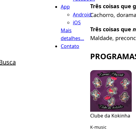
Três coisas que g
App
Android
Cachorro, dorama
iOS
Três coisas que
n
Mais
Maldade, preconce
detalhes...
Contato
PROGRAMAS
Busca
Clube da Kokinha
K-music