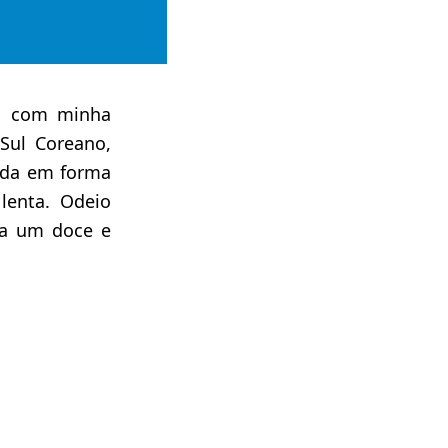
o com minha
Sul Coreano,
ida em forma
lenta. Odeio
ta um doce e