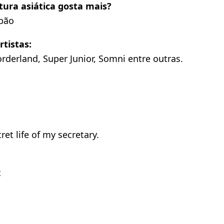
tura asiática gosta mais?
apão
rtistas:
derland, Super Junior, Somni entre outras.
ret life of my secretary.
t