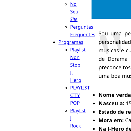
No
Seu
Site
Perguntas
Sou uma pe
Frequentes
personalida
Programas
Playlist
musicas e c
Non
de Dorama c
Stop
preconceito
J-
uma boa mus
Hero
PLAYLIST
Nome verda
CITY
POP
Nasceu a:
15
Playlist
Estado de r
J
Mora em:
Ca
Rock
Na J-Hero d