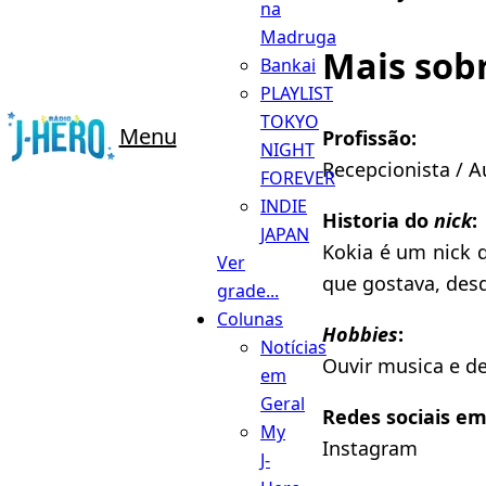
na
Madruga
Mais sob
Bankai
PLAYLIST
TOKYO
Menu
Profissão:
NIGHT
Recepcionista / A
FOREVER
INDIE
Historia do
nick
:
JAPAN
Kokia é um nick 
Ver
que gostava, des
grade...
Colunas
Hobbies
:
Notícias
Ouvir musica e dec
em
Geral
Redes sociais e
My
Instagram
J-