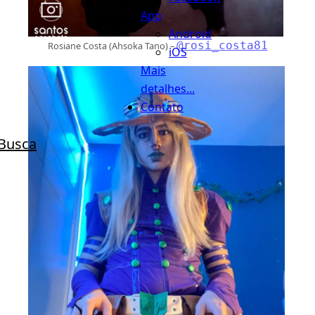
App
Android
@rosi_costa81
Rosiane Costa (Ahsoka Tano) –
iOS
Mais
detalhes...
Contato
Busca