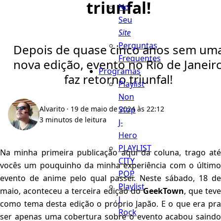
triunfal!
No
Seu
Site
Perguntas
Depois de quase cinco anos sem um
Frequentes
nova edição, evento no Rio de Janeir
Programas
faz retorno triunfal!
Playlist
Non
Stop
Alvarito
· 19 de maio de 2024 às 22:12
3 minutos de leitura
J-
Hero
PLAYLIST
Na minha primeira publicação aqui da coluna, trago até
CITY
vocês um pouquinho da minha experiência com o último
POP
evento de anime pelo qual passei. Neste sábado, 18 de
Playlist
maio, aconteceu a terceira edição do
GeekTown
, que teve
J
como tema desta edição o próprio Japão. E o que era pra
Rock
ser apenas uma cobertura sobre o evento acabou saindo