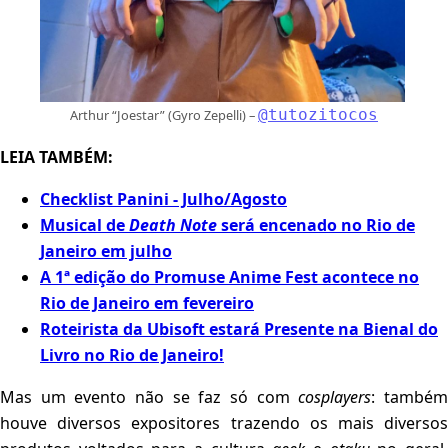
@tutozitocos
Arthur “Joestar” (Gyro Zepelli) –
LEIA TAMBÉM:
Checklist Panini - Julho/Agosto
Musical de
Death Note
será encenado no Rio de
Janeiro em julho
A 1ª edição do Promuse Anime Fest acontece no
Rio de Janeiro em fevereiro
Roteirista da Ubisoft estará Presente na Bienal do
Livro no Rio de Janeiro!
Mas um evento não se faz só com
cosplayers
: també
houve diversos expositores trazendo os mais diversos