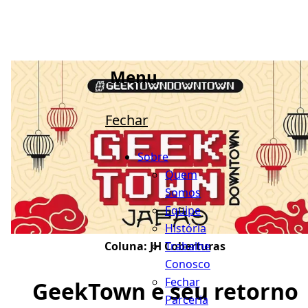
Menu
Fechar
Sobre
Quem
Somos
Equipe
História
Trabalhe
Coluna:
JH Coberturas
Conosco
Fechar
GeekTown e seu retorno
Parceria