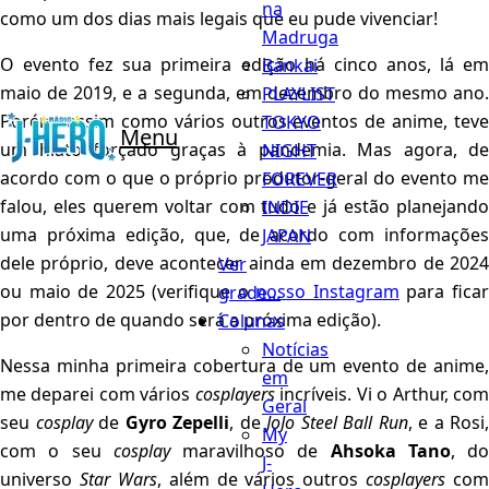
na
como um dos dias mais legais que eu pude vivenciar!
Madruga
O evento fez sua primeira edição há cinco anos, lá em
Bankai
maio de 2019, e a segunda, em dezembro do mesmo ano.
PLAYLIST
Porém, assim como vários outros eventos de anime, teve
TOKYO
Menu
um hiato forçado graças à pandemia. Mas agora, de
NIGHT
acordo com o que o próprio produtor-geral do evento me
FOREVER
falou, eles querem voltar com tudo e já estão planejando
INDIE
uma próxima edição, que, de acordo com informações
JAPAN
dele próprio, deve acontecer ainda em dezembro de 2024
Ver
ou maio de 2025 (verifique o
nosso Instagram
para fica
grade...
por dentro de quando será a próxima edição).
Colunas
Notícias
Nessa minha primeira cobertura de um evento de anime,
em
me deparei com vários
cosplayers
incríveis. Vi o Arthur, co
Geral
seu
cosplay
de
Gyro Zepelli
, de
JoJo Steel Ball Run
, e a Rosi,
My
com o seu
cosplay
maravilhoso de
Ahsoka Tano
, do
J-
universo
Star Wars
, além de vários outros
cosplayers
com