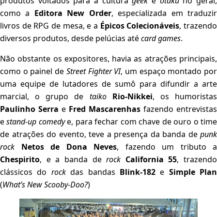
produtos voltados para a cultura
geek
e
otaku
no geral
como a
Editora New Order
, especializada em traduzi
livros de RPG de mesa, e a
Épicos Colecionáveis
, trazend
diversos produtos, desde pelúcias até
card games
.
Não obstante os expositores, havia as atrações principais,
como o painel de
Street Fighter VI
, um espaço montado po
uma equipe de lutadores de sumô para difundir a arte
marcial, o grupo de
taiko
Rio-Nikkei
, os humorista
Paulinho Serra
e
Fred Mascarenhas
fazendo entrevistas
e
stand-up comedy
e, para fechar com chave de ouro o tim
de atrações do evento, teve a presença da banda de
punk
rock
Netos de Dona Neves
, fazendo um tributo a
Chespirito
, e a banda de
rock
California 55
, trazendo
clássicos do
rock
das bandas
Blink-182
e
Simple Plan
(
What’s New Scooby-Doo?
)