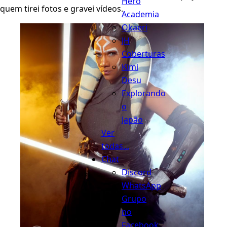
Hero
quem tirei fotos e gravei vídeos.
Academia
Okaeri
JH
Coberturas
Kimi
Desu
Explorando
o
Japão
Ver
todas...
Chat
Discord
WhatsApp
Grupo
no
Facebook