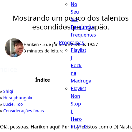
No
Seu
Mostrando um pouco dos talentos
Site
escondidos pelo Japão.
Perguntas
Frequentes
Programas
Hariken
· 5 de junho de 2020 às 19:57
Playlist
3 minutos de leitura
J
Rock
Índice
na
Índice
Madruga
Playlist
Shigi
Non
Hitsujibungaku
Stop
Lucie, Too
Considerações finais
J-
Hero
PLAYLIST
Olá, pessoas, Hariken aqui! Por imprevistos com o DJ Nash,