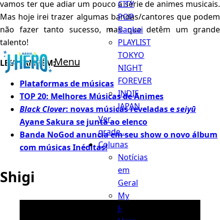
CITY
vamos ter que adiar um pouco a série de animes musicais.
POP
Mas hoje irei trazer algumas bandas/cantores que podem
Bankai
não fazer tanto sucesso, mas que detêm um grande
PLAYLIST
talento!
TOKYO
Menu
LEIA TAMBÉM:
NIGHT
FOREVER
Plataformas de músicas
INDIE
TOP 20: Melhores Músicas de Animes
JAPAN
Black Clover
: novas músicas reveladas e
seiyū
Ver
Ayane Sakura se junta ao elenco
grade...
Banda NoGod anuncia em seu show o novo álbum
Colunas
com músicas Inéditas!
Notícias
em
Shigi
Geral
My
J-