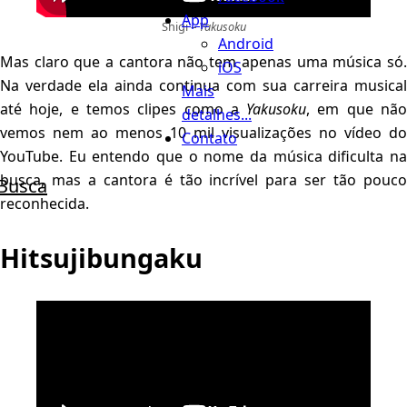
App
Shigi –
Yakusoku
Android
Mas claro que a cantora não tem apenas uma música só.
iOS
Na verdade ela ainda continua com sua carreira musical
Mais
até hoje, e temos clipes como a
Yakusoku
, em que nã
detalhes...
vemos nem ao menos 10 mil visualizações no vídeo do
Contato
YouTube. Eu entendo que o nome da música dificulta na
busca, mas a cantora é tão incrível para ser tão pouco
Busca
reconhecida.
Hitsujibungaku