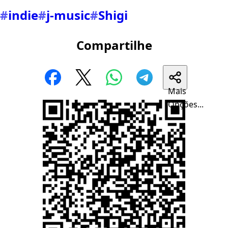
#
indie
#
j-music
#
Shigi
Compartilhe
Mais
Opções...