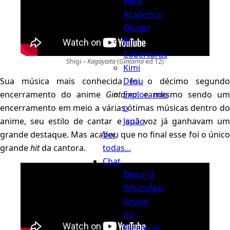
Hero
Academia
Okaeri
JH
Coberturas
Shigi –
Kagayaita
(
Gintama
ed 12)
Kimi
Desu
Sua música mais conhecida foi o décimo segundo
Explorando
encerramento do anime
Gintama
, e mesmo sendo u
o
encerramento em meio a várias ótimas músicas dentro do
Japão
anime, seu estilo de cantar e sua voz já ganhavam um
Ver
grande destaque. Mas acabou que no final esse foi o único
todas...
grande
hit
da cantora.
Chat
Discord
WhatsApp
Grupo
no
Facebook