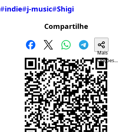
#
indie
#
j-music
#
Shigi
Compartilhe
Mais
Opções...