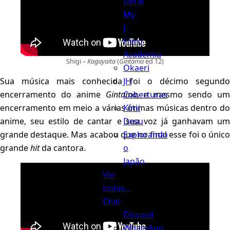
Geral
My
J-
Hero
Academia
Shigi –
Kagayaita
(
Gintama
ed 12)
Okaeri
JH
Sua música mais conhecida foi o décimo segundo
Coberturas
encerramento do anime
Gintama
, e mesmo sendo u
Kimi
encerramento em meio a várias ótimas músicas dentro do
Desu
anime, seu estilo de cantar e sua voz já ganhavam um
Explorando
grande destaque. Mas acabou que no final esse foi o único
o
grande
hit
da cantora.
Japão
Ver
todas...
Chat
Discord
WhatsApp