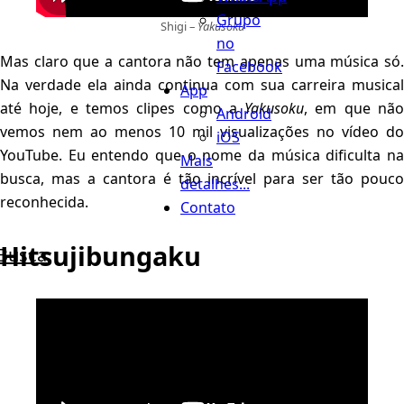
Grupo
Shigi –
Yakusoku
no
Mas claro que a cantora não tem apenas uma música só.
Facebook
Na verdade ela ainda continua com sua carreira musical
App
até hoje, e temos clipes como a
Yakusoku
, em que nã
Android
vemos nem ao menos 10 mil visualizações no vídeo do
iOS
YouTube. Eu entendo que o nome da música dificulta na
Mais
busca, mas a cantora é tão incrível para ser tão pouco
detalhes...
reconhecida.
Contato
Hitsujibungaku
Busca