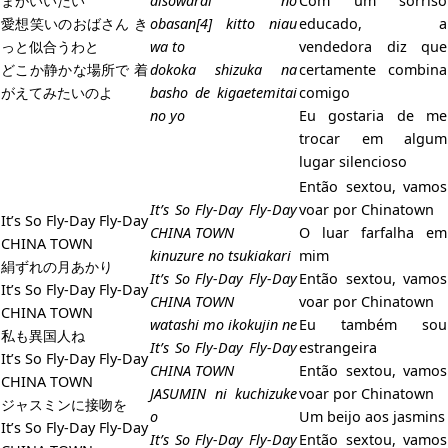
まがいいたい
aisowarai no
Com um sorriso
愛想笑いのおばさん き
obasan[4] kitto niau
educado, a
っと似合うわと
wa to
vendedora diz que
どこか静かな場所で 着
dokoka shizuka na
certamente combina
がえてみたいのよ
basho de kigaetemitai
comigo
no yo
Eu gostaria de me
trocar em algum
lugar silencioso
Então sextou, vamos
It’s So Fly-Day Fly-Day
voar por Chinatown
It’s So Fly-Day Fly-Day
CHINA TOWN
O luar farfalha em
CHINA TOWN
kinuzure no tsukiakari
mim
絹ずれの月あかり
It’s So Fly-Day Fly-Day
Então sextou, vamos
It’s So Fly-Day Fly-Day
CHINA TOWN
voar por Chinatown
CHINA TOWN
watashi mo ikokujin ne
Eu também sou
私も異国人ね
It’s So Fly-Day Fly-Day
estrangeira
It’s So Fly-Day Fly-Day
CHINA TOWN
Então sextou, vamos
CHINA TOWN
JASUMIN ni kuchizuke
voar por Chinatown
ジャスミンに接吻を
o
Um beijo aos jasmins
It’s So Fly-Day Fly-Day
It’s So Fly-Day Fly-Day
Então sextou, vamos