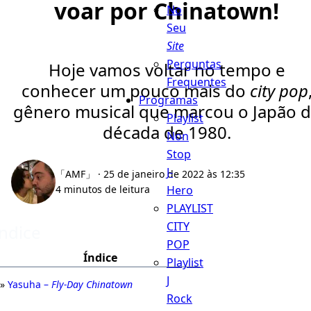
voar por Chinatown!
No
Seu
Site
Perguntas
Hoje vamos voltar no tempo e
Frequentes
conhecer um pouco mais do
city pop
Programas
gênero musical que marcou o Japão 
Playlist
década de 1980.
Non
Stop
J-
「AMF」
· 25 de janeiro de 2022 às 12:35
Hero
4 minutos de leitura
PLAYLIST
CITY
Índice
POP
Índice
Playlist
J
Yasuha –
Fly-Day Chinatown
Rock