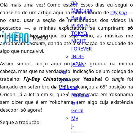
na
Olá mais uma vez! Como estão? Esses dias eu segui o
Madruga
conselho de um artigo aqui na rádio falando de
city pop
Bankai
no caso, usar a seção de relacionados dos vídeos lá
PLAYLIST
postados —, e minhas expectativas se cumpriram:
só
TOKYO
musicão!
Talvez porque eu seja velho, as músicas me
Menu
NIGHT
agradaram
bastante
, dando até a sensação de saudade de
FOREVER
algo que nunca vivi.
INDIE
Assim sendo, pinço aqui uma que grudou na minha
JAPAN
cabeça, mas que na verdade foi indicação de um colega de
Ver
trabalho:
Fly-Day Chinatown
, por
Yasuha
! O
single
fo
grade...
lançado em setembro de 1981 e alcançou a 69ª posição na
Colunas
Oricon. Já a letra em si, que é ambientada em Yokohama
Notícias
sem dizer que é em Yokohama, tem algo cuja existência
em
descobri só agora!
Geral
My
Segue a tradução:
J-