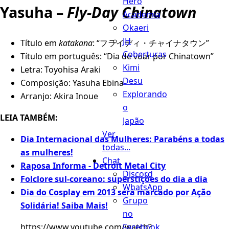
Hero
Yasuha –
Fly-Day Chinatown
Academia
Okaeri
JH
Título em
katakana
: “フライディ・チャイナタウン”
Coberturas
Título em português: “Dia de voar por Chinatown”
Kimi
Letra: Toyohisa Araki
Desu
Composição: Yasuha Ebina
Explorando
Arranjo: Akira Inoue
o
LEIA TAMBÉM:
Japão
Ver
Dia Internacional das Mulheres: Parabéns a todas
todas...
as mulheres!
Chat
Raposa Informa - Detroit Metal City
Discord
Folclore sul-coreano: superstições do dia a dia
WhatsApp
Dia do Cosplay em 2013 será marcado por Ação
Grupo
Solidária! Saiba Mais!
no
Facebook
https://www.youtube.com/watch?