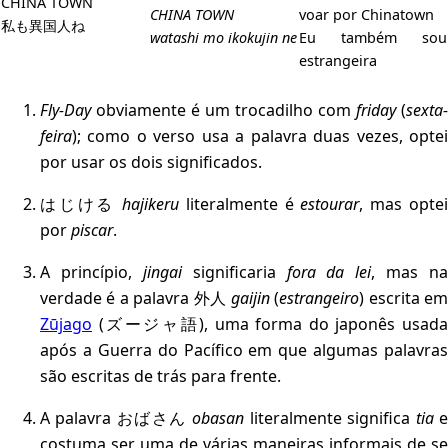
CHINA TOWN
CHINA TOWN
voar por Chinatown
私も異国人ね
watashi mo ikokujin ne
Eu também sou
estrangeira
Fly-Day
obviamente é um trocadilho com
friday
(
sexta-
feira
); como o verso usa a palavra duas vezes, optei
por usar os dois significados.
はじける
hajikeru
literalmente é
estourar
, mas opte
por
piscar
.
A princípio,
jingai
significaria
fora da lei
, mas na
verdade é a palavra 外人
gaijin
(
estrangeiro
) escrita e
Zūjago
(ズージャ語), uma forma do japonês usada
após a Guerra do Pacífico em que algumas palavras
são escritas de trás para frente.
A palavra おばさん
obasan
literalmente significa
tia
costuma ser uma de várias maneiras informais de se