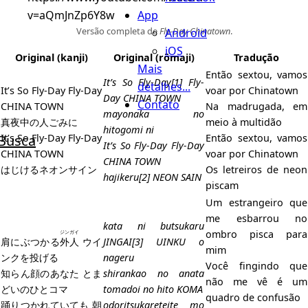
App
v=aQmJnZp6Y8w
Versão completa de
Fly-Day Chinatown
.
Android
iOS
Original (
kanji
)
Original (
rōmaji
)
Tradução
Mais
Então sextou, vamos
It’s So Fly-Day[1] Fly-
detalhes...
It’s So Fly-Day Fly-Day
voar por Chinatown
Day CHINA TOWN
Contato
CHINA TOWN
Na madrugada, em
mayonaka no
真夜中の人ごみに
meio à multidão
hitogomi ni
Busca
It’s So Fly-Day Fly-Day
Então sextou, vamos
It’s So Fly-Day Fly-Day
CHINA TOWN
voar por Chinatown
CHINA TOWN
はじけるネオンサイン
Os letreiros de neon
hajikeru[2] NEON SAIN
piscam
Um estrangeiro que
me esbarrou no
kata ni butsukaru
ombro pisca para
ジンガイ
肩にぶつかる
外人
ウイ
JINGAI[3] UINKU o
mim
ンクを投げる
nageru
Você fingindo que
知らん顔のあなた とま
shirankao no anata
não me vê é um
どいのひとコマ
tomadoi no hito KOMA
quadro de confusão
踊りつかれていても 朝
odoritsukareteite mo