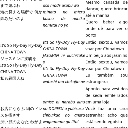
Mesmo cansada de
まで遊ぶわ
asa made asobu wa
dançar, quero brincar
港の見える場所で 何か
minato no mieru
até a manhã
飲みたいのよ
basho de nanika
Quero beber algo
nomitai no yo
onde dê para ver o
porto
It’s So Fly-Day Fly-Day
Então sextou, vamos
It’s So Fly-Day Fly-Day
CHINA TOWN
voar por Chinatown
CHINA TOWN
JASUMIN ni kuchizuke
Um beijo aos jasmins
ジャスミンに接吻を
o
Então sextou, vamos
It’s So Fly-Day Fly-Day
It’s So Fly-Day Fly-Day
voar por Chinatown
CHINA TOWN
CHINA TOWN
Eu também sou
私も異国人ね
watashi mo ikokujin ne
estrangeira
Aponto para vestidos
de seda enfileirados
omise ni narabu kinu
em uma loja
お店にならぶ 絹のドレ
no DORESU o yubisasu
Você faz uma cara
スを指さす
shibuikao no anata
estranha; acho que
渋い顔のあなた わがま
wagamama ga iitai
está sendo egoísta