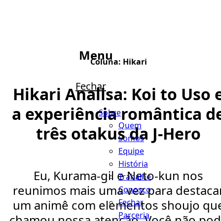
Menu
Coluna:
Hikari
Fechar
Hikari Analisa: Koi to Uso 
a experiência romântica d
Sobre
Quem
três otakus da J-Hero
Somos
Equipe
História
Eu, Kurama-gil e Neto-kun nos
Trabalhe
reunimos mais uma vez para destaca
Conosco
Fechar
um animê com elementos shoujo qu
Parceria
chamou nossa atenção. Você não po