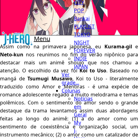
CITY
POP
Bankai
PLAYLIST
TOKYO
Menu
NIGHT
Assim como na primavera japonesa, eu
Kurama-gil
FOREVER
Neto-kun
nos reunimos no fim do verão nipônico para
INDIE
destacar mais um animê shoujo que nos chamou a
JAPAN
atenção. O escolhido da vez foi
Koi to Uso
. Baseado n
Ver
mangá de
Tsumugi Musawo
, Koi to Uso - literalmente
grade...
traduzido como Amor e Mentiras - é uma expécie de
Colunas
romance adolescente regado a muito melodrama e temas
Notícias
polêmicos. Com o sentimento do amor sendo o grande
em
destaque da trama levantamos assim duas abordagens
Geral
feitas ao longo do animê: (1) a do amor como um
My
sentimento de coexistência e organização social, um
J-
instrumento mecânico; (2) o amor como um catalizador de