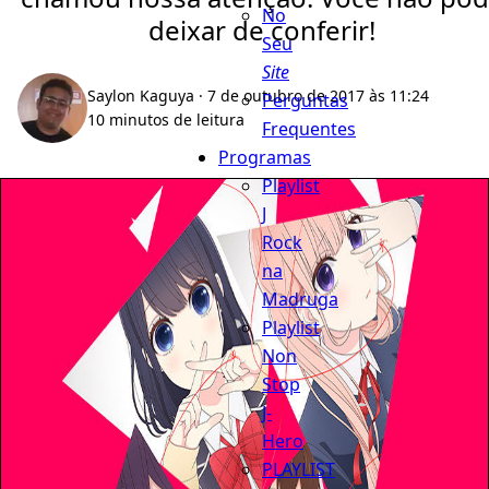
No
deixar de conferir!
Seu
Site
Saylon Kaguya
· 7 de outubro de 2017 às 11:24
Perguntas
10 minutos de leitura
Frequentes
Programas
Playlist
J
Rock
na
Madruga
Playlist
Non
Stop
J-
Hero
PLAYLIST