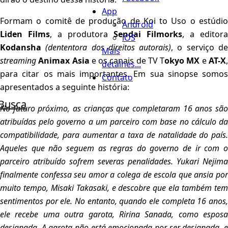
App
Formam o comitê de produção de Koi to Uso o estúdio
Android
Liden Films
, a produtora
Sendai Filmorks
, a editora
iOS
Kodansha
(dententora dos direitos autorais)
, o serviço d
Mais
streaming
Animax Asia
e os canais de TV T
okyo MX
e
AT-X
detalhes...
para citar os mais importantes. Em sua sinopse somos
Contato
apresentados a seguinte história:
Busca
No futuro próximo, as crianças que completaram 16 anos são
atribuídas pelo governo a um parceiro com base no cálculo da
compatibilidade, para aumentar a taxa de natalidade do país.
Aqueles que não seguem as regras do governo de ir com o
parceiro atribuído sofrem severas penalidades. Yukari Nejima
finalmente confessa seu amor a colega de escola que ansia por
muito tempo, Misaki Takasaki, e descobre que ela também tem
sentimentos por ele. No entanto, quando ele completa 16 anos,
ele recebe uma outra garota, Ririna Sanada, como esposa
designada. A garota não está emocionada por ser designada, e