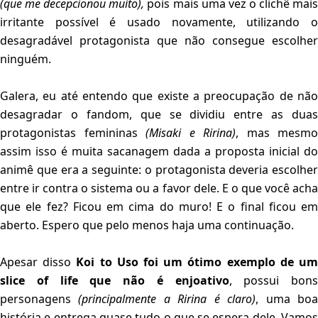
(que me decepcionou muito),
pois mais uma vez o clichê mai
irritante possível é usado novamente, utilizando o
desagradável protagonista que não consegue escolher
ninguém.
Galera, eu até entendo que existe a preocupação de não
desagradar o fandom, que se dividiu entre as duas
protagonistas femininas
(Misaki e Ririna)
, mas mesmo
assim isso é muita sacanagem dada a proposta inicial do
animê que era a seguinte: o protagonista deveria escolher
entre ir contra o sistema ou a favor dele. E o que você acha
que ele fez? Ficou em cima do muro! E o final ficou em
aberto. Espero que pelo menos haja uma continuação.
Apesar disso
Koi to Uso foi um ótimo exemplo de u
slice of life que não é enjoativo
, possui bons
personagens
(principalmente a Ririna é claro)
, uma bo
história e entrega quase tudo o que se espera dele. Vamos