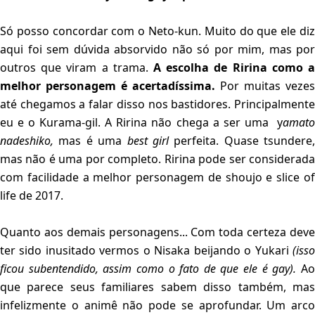
Só posso concordar com o Neto-kun. Muito do que ele diz
aqui foi sem dúvida absorvido não só por mim, mas por
outros que viram a trama.
A escolha de Ririna como a
melhor personagem é acertadíssima.
Por muitas vezes
até chegamos a falar disso nos bastidores. Principalmente
eu e o Kurama-gil. A Ririna não chega a ser uma y
amato
nadeshiko,
mas é uma
best girl
perfeita. Quase tsundere,
mas não é uma por completo. Ririna pode ser considerada
com facilidade a melhor personagem de shoujo e slice of
life de 2017.
Quanto aos demais personagens... Com toda certeza deve
ter sido inusitado vermos o Nisaka beijando o Yukari
(isso
ficou subentendido, assim como o fato de que ele é gay).
A
que parece seus familiares sabem disso também, mas
infelizmente o animê não pode se aprofundar. Um arco