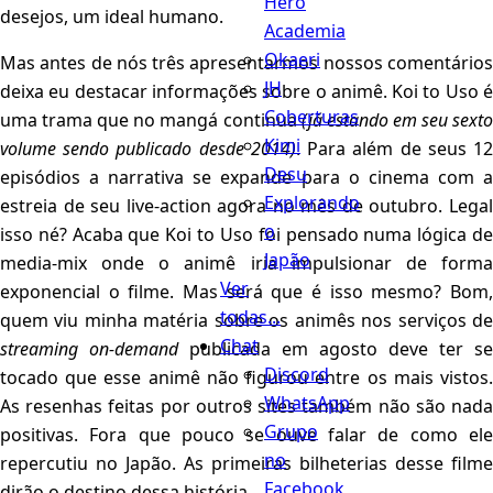
Hero
desejos, um ideal humano.
Academia
Okaeri
Mas antes de nós três apresentarmos nossos comentários
JH
deixa eu destacar informações sobre o animê. Koi to Uso é
Coberturas
uma trama que no mangá continua
(já estando em seu sexto
Kimi
volume sendo publicado desde 2014)
. Para além de seus 1
Desu
episódios a narrativa se expande para o cinema com a
Explorando
estreia de seu live-action agora no mês de outubro. Legal
o
isso né? Acaba que Koi to Uso foi pensado numa lógica de
Japão
media-mix onde o animê iria impulsionar de forma
Ver
exponencial o filme. Mas será que é isso mesmo? Bom,
todas...
quem viu minha matéria sobre os animês nos serviços de
Chat
streaming on-demand
publicada em agosto deve ter se
Discord
tocado que esse animê não figurou entre os mais vistos.
WhatsApp
As resenhas feitas por outros sites também não são nada
Grupo
positivas. Fora que pouco se ouve falar de como ele
no
repercutiu no Japão. As primeiras bilheterias desse filme
Facebook
dirão o destino dessa história.