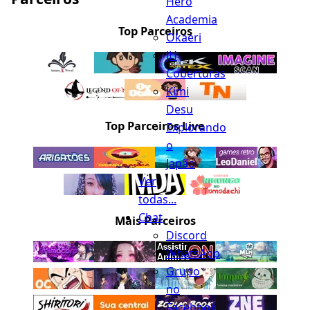
Hero
Academia
Top Parceiros
Okaeri
JH
Coberturas
Kimi
Desu
Top Parceiros Live
Explorando
o
Japão
Ver
todas...
Chat
Mais Parceiros
Discord
WhatsApp
Grupo
no
Facebook