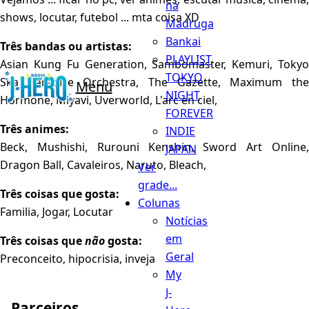
na
shows, locutar, futebol ... mta coisa XD
Madruga
Bankai
Três bandas ou artistas:
PLAYLIST
Asian Kung Fu Generation, Sambomaster, Kemuri, Tokyo
TOKYO
Ska Paradise Orchestra, The Gazette, Maximum the
Menu
NIGHT
Hormone, Miyavi, Uverworld, L'arc en ciel,
FOREVER
Três animes:
INDIE
Beck, Mushishi, Rurouni Kenshin, Sword Art Online,
JAPAN
Dragon Ball, Cavaleiros, Naruto, Bleach,
Ver
grade...
Três coisas que gosta:
Colunas
Familia, Jogar, Locutar
Notícias
em
Três coisas que
não
gosta:
Geral
Preconceito, hipocrisia, inveja
My
J-
Parceiros