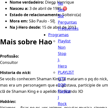
Nome verdadeiro:
Diego Henrique
No
Nasceu a:
3 de abril de 1985 ♈️
Seu
Estado de relacionamento:
Solteiro(a)
Site
Mora em:
São Paulo - SP
Perguntas
Na J-Hero desde:
15 de abril de 2013
Frequentes
Programas
Mais sobre Hao
Playlist
Non
Stop
Profissão:
J-
Consultor
Hero
PLAYLIST
Historia do
nick
:
CITY
Se vocês conhecem Shaman King, já mataram o pq do nick,
POP
mas era um personagem que eu gostava, participie de um
Playlist
clã de Shaman King e o apelido foi ficando XD
J
Hobbies
:
Rock
Vejamos ... ficar no pc, ver animes, escutar musica, cinema,