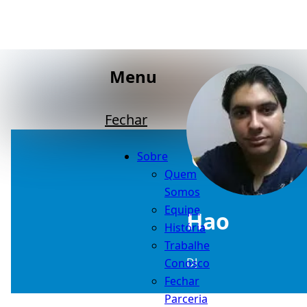
Menu
Fechar
Sobre
Quem
Somos
Equipe
Hao
História
Trabalhe
DJ
Conosco
Fechar
Parceria