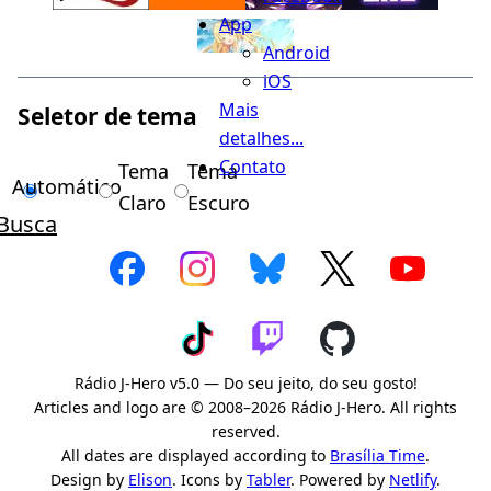
App
Android
iOS
Mais
Seletor de tema
detalhes...
Contato
Tema
Tema
Automático
Claro
Escuro
Busca
Rádio J-Hero v5.0 — Do seu jeito, do seu gosto!
Articles and logo are © 2008–2026 Rádio J-Hero. All rights
reserved.
All dates are displayed according to
Brasília Time
.
Design by
Elison
. Icons by
Tabler
. Powered by
Netlify
.