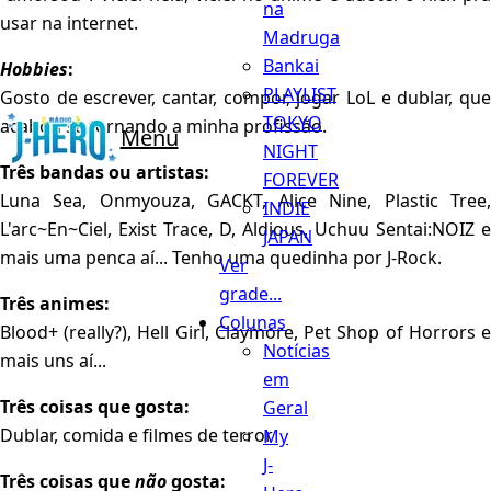
na
usar na internet.
Madruga
Bankai
Hobbies
:
PLAYLIST
Gosto de escrever, cantar, compor, jogar LoL e dublar, que
TOKYO
acabou se tornando a minha profissão.
Menu
NIGHT
Três bandas ou artistas:
FOREVER
Luna Sea, Onmyouza, GACKT, Alice Nine, Plastic Tree,
INDIE
L'arc~En~Ciel, Exist Trace, D, Aldious, Uchuu Sentai:NOIZ e
JAPAN
mais uma penca aí... Tenho uma quedinha por J-Rock.
Ver
grade...
Três animes:
Colunas
Blood+ (really?), Hell Girl, Claymore, Pet Shop of Horrors e
Notícias
mais uns aí...
em
Três coisas que gosta:
Geral
Dublar, comida e filmes de terror
My
J-
Três coisas que
não
gosta: