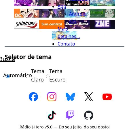
App
Android
iOS
Mais
detalhes...
Contato
Seletor de tema
Busca
Tema
Tema
Automático
Claro
Escuro
Rádio J-Hero v5.0 — Do seu jeito, do seu gosto!