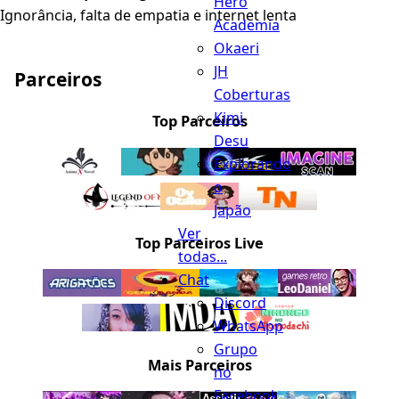
Hero
Ignorância, falta de empatia e internet lenta
Academia
Okaeri
JH
Parceiros
Coberturas
Kimi
Top Parceiros
Desu
Explorando
o
Japão
Ver
Top Parceiros Live
todas...
Chat
Discord
WhatsApp
Grupo
Mais Parceiros
no
Facebook