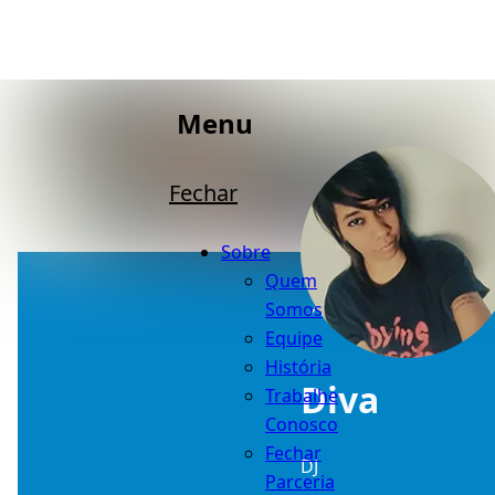
Menu
Fechar
Sobre
Quem
Somos
Equipe
História
Diva
Trabalhe
Conosco
Fechar
DJ
Parceria