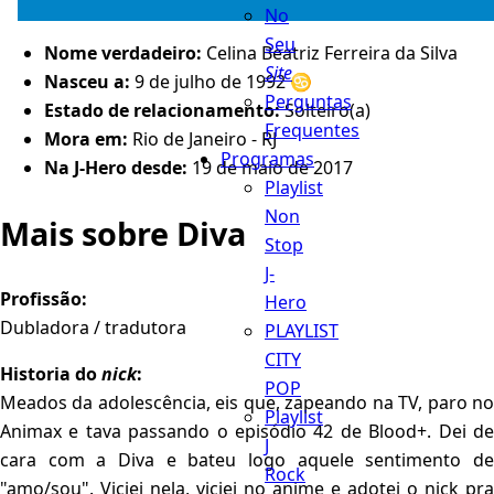
No
Seu
Nome verdadeiro:
Celina Beatriz Ferreira da Silva
Site
Nasceu a:
9 de julho de 1992 ♋️
Perguntas
Estado de relacionamento:
Solteiro(a)
Frequentes
Mora em:
Rio de Janeiro - RJ
Programas
Na J-Hero desde:
19 de maio de 2017
Playlist
Non
Mais sobre Diva
Stop
J-
Profissão:
Hero
Dubladora / tradutora
PLAYLIST
CITY
Historia do
nick
:
POP
Meados da adolescência, eis que, zapeando na TV, paro no
Playlist
Animax e tava passando o episódio 42 de Blood+. Dei de
J
cara com a Diva e bateu logo aquele sentimento de
Rock
"amo/sou". Viciei nela, viciei no anime e adotei o nick pra