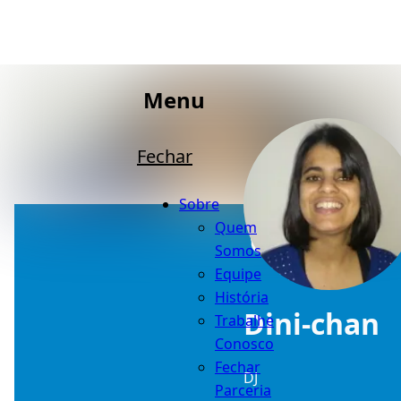
Menu
Fechar
Sobre
Quem
Somos
Equipe
História
Dini-chan
Trabalhe
Conosco
Fechar
DJ
Parceria