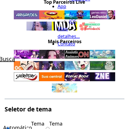
Top Parceiros Live
App
Android
iOS
Mais
detalhes...
Mais Parceiros
Contato
Busca
Seletor de tema
Tema
Tema
Automático