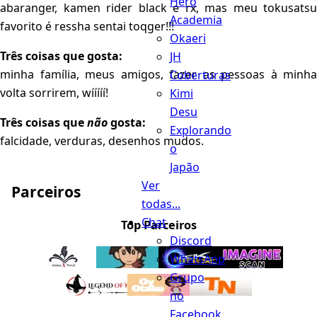
Hero
abaranger, kamen rider black e rx, mas meu tokusatsu
Academia
favorito é ressha sentai toqger!!!
Okaeri
Três coisas que gosta:
JH
minha família, meus amigos, fazer as pessoas à minha
Coberturas
volta sorrirem, wííííí!
Kimi
Desu
Três coisas que
não
gosta:
Explorando
falcidade, verduras, desenhos mudos.
o
Japão
Ver
Parceiros
todas...
Chat
Top Parceiros
Discord
WhatsApp
Grupo
no
Facebook