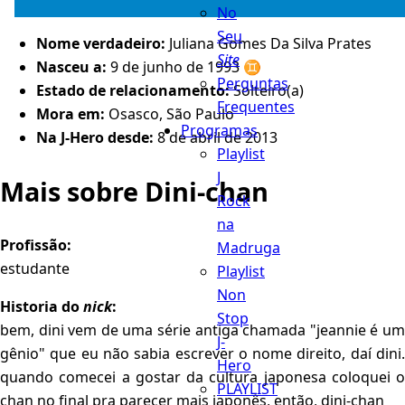
No
Seu
Nome verdadeiro:
Juliana Gomes Da Silva Prates
Site
Nasceu a:
9 de junho de 1993 ♊️
Perguntas
Estado de relacionamento:
Solteiro(a)
Frequentes
Mora em:
Osasco, São Paulo
Programas
Na J-Hero desde:
8 de abril de 2013
Playlist
J
Mais sobre Dini-chan
Rock
na
Profissão:
Madruga
estudante
Playlist
Non
Historia do
nick
:
Stop
bem, dini vem de uma série antiga chamada "jeannie é um
J-
gênio" que eu não sabia escrever o nome direito, daí dini.
Hero
quando comecei a gostar da cultura japonesa coloquei o
PLAYLIST
chan no final pra parecer mais japonês, então, dini-chan