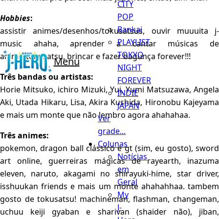
CITY
POP
Hobbies
:
Bankai
assistir animes/desenhos/tokusatsus, ouvir muuuita j-
PLAYLIST
music ahaha, aprender a cantar músicas de
TOKYO
anime/tokusatsu, brincar e fazer bagunça forever!!!
Menu
NIGHT
Três bandas ou artistas:
FOREVER
Horie Mitsuko, ichiro Mizuki, Yui, Yumi Matsuzawa, Angela
INDIE
Aki, Utada Hikaru, Lisa, Akira Kushida, Hironobu Kajeyama
JAPAN
e mais um monte que não lembro agora ahahahaa.
Ver
grade...
Três animes:
Colunas
pokemon, dragon ball clássico e gt (sim, eu gosto), sword
Notícias
art online, guerreiras mágicas de rayearth, inazuma
em
eleven, naruto, akagami no shirayuki-hime, star driver,
Geral
isshuukan friends e mais um monte ahahahhaa. tambem
My
gosto de tokusatsu! machineman, flashman, changeman,
J-
uchuu keiji gyaban e sharivan (shaider não), jiban,