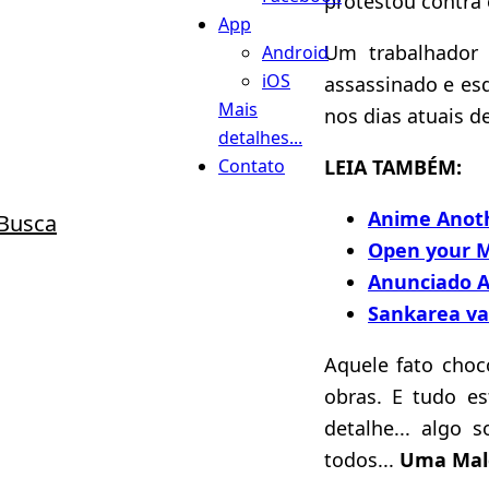
protestou contra
App
Um trabalhador 
Android
iOS
assassinado e esq
Mais
nos dias atuais d
detalhes...
LEIA TAMBÉM:
Contato
Anime Anot
Busca
Open your M
Anunciado A
Sankarea vai
Aquele fato choc
obras. E tudo es
detalhe... algo 
todos...
Uma Mald