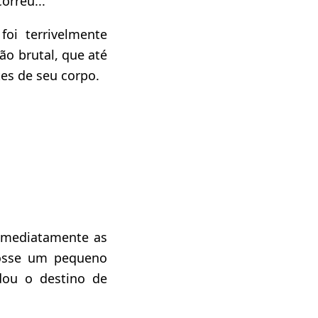
orreu...
 foi terrivelmente
ão brutal, que até
es de seu corpo.
 imediatamente as
osse um pequeno
udou o destino de