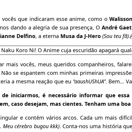
s vocês que indicaram esse anime, como o
Walisson
nos dando a alegria de sua presença, O
André Gae
sianne Delfino
, a eterna
Musa da J-Hero
(Sou teu fã)
.
ar mais vocês, meus queridos companheiros, falare
Não se espantem com minhas primeiras impressões
teria a mesma reação que eu
“aaushUShUA”
. Bem... V
 de iniciarmos, é necessário informar que ess
uem, caso desejam, mas cientes. Tenham uma boa 
ngular e contém vários arcos. Cada um mais difíc
o. Meu cérebro bugou kkk)
. Conta-nos uma história qu