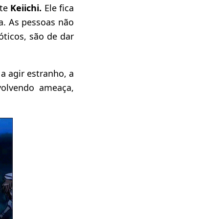
nte
Keiichi.
Ele fica
a. As pessoas não
óticos, são de dar
 agir estranho, a
volvendo ameaça,