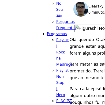
No
Clearsky
Seu
6 minutos
Site
Perguntas
Frequentes
Programas
Olá querido Ota
Playlist
grande estar aq
J
Rock
foram alguns pro
na
Para matar as sa
Madruga
Playlist
prometido. Trare
Non
que ao mesmo tem
Stop
Para cada episód
J-
Hero
algum outro mun
PLAYLIST
pouquinhos fui 