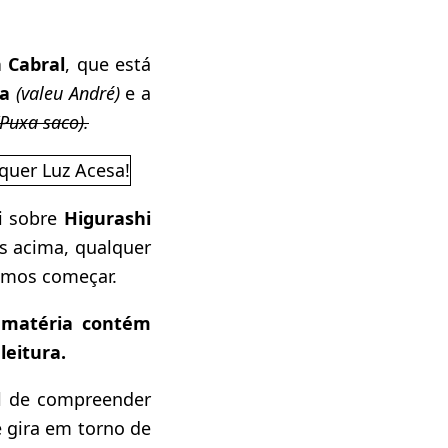
 Cabral
, que está
ta
(valeu André)
e a
(Puxa saco).
i sobre
H
igurashi
 acima, qualquer
amos começar.
a matéria contém
leitura.
il de compreender
e gira em torno de