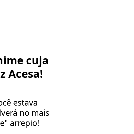
nime cuja
z Acesa!
ocê estava
lverá no mais
e" arrepio!