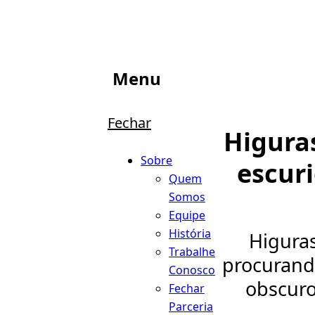
Menu
Fechar
Higura
Sobre
escur
Quem
Somos
Equipe
História
Higuras
Trabalhe
procurando
Conosco
obscuro 
Fechar
Parceria