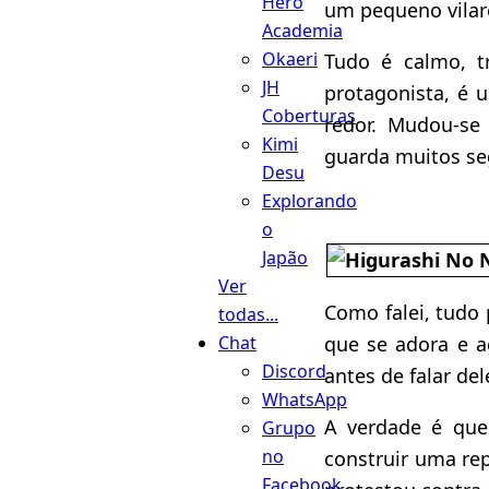
Hero
um pequeno vilar
Academia
Okaeri
Tudo é calmo, tr
JH
protagonista, é 
Coberturas
redor. Mudou-s
Kimi
guarda muitos se
Desu
Explorando
o
Japão
Ver
Como falei, tudo 
todas...
que se adora e 
Chat
Discord
antes de falar del
WhatsApp
A verdade é que
Grupo
no
construir uma rep
Facebook