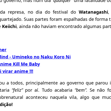
 o governo, mas num dia
“qualquer”
uma fatalidade oc
da represa, no dia do festival do
Watanagashi
,
uartejado. Suas partes foram espalhadas de forma t
e
Keiichi
, ainda não haviam encontrado algumas part
her
ind - Umineko no Naku Koro Ni
nime Kill Me Baby
 virar anime !!!
ou a todos, principalmente ao governo que parou
taria
“feliz”
por aí. Tudo acabaria
“bem”.
Se não f
sobrenatural aconteceu naquela vila, algo que m
ição!