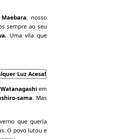
i Maebara
, nosso
gos sempre ao seu
wa.
Uma vila que
o
Watanagashi
em
shiro-sama
. Mas
verno que queria
as. O povo lutou e