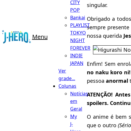
CITY
singular.
POP
Bankai
Obrigado a todo
PLAYLIST
sempre presente 
TOKYO
nossa querida
Je
Menu
NIGHT
FOREVER
INDIE
JAPAN
Enfim! Sem enrol
Ver
no naku koro ni!
grade...
pessoa
anormal
Colunas
Notícias
ATENÇÃO!
Antes
em
spoilers. Contin
Geral
O anime é bem si
My
J-
que o outro
(Séri