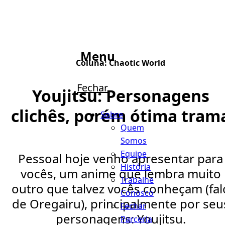
Menu
Coluna:
Chaotic World
Fechar
Youjitsu: Personagens
clichês, porém ótima tram
Sobre
Quem
Somos
Equipe
Pessoal hoje venho apresentar para
História
vocês, um anime que lembra muito
Trabalhe
outro que talvez vocês conheçam (fal
Conosco
de Oregairu), principalmente por seu
Fechar
personagens: Youjitsu.
Parceria