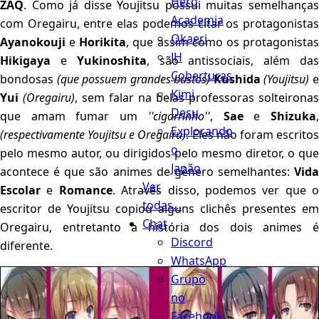
Hero
ZAQ
. Como já disse Youjitsu possui muitas semelhanças
Academia
com Oregairu, entre elas podemos citar os protagonistas
Okaeri
Ayanokouji
e
Horikita
, que assim como os protagonista
JH
Hikigaya
e
Yukinoshita
, são antissociais, além da
Coberturas
bondosas
(que possuem grandes bustos)
Kushida
(Youjitsu)
Kimi
Yui
(Oregairu)
, sem falar na belas professoras solteironas
Desu
que amam fumar um
''cigarrinho''
,
Sae
e
Shizuka
Explorando
(respectivamente Youjitsu e Oregairu)
. Eles não foram escrito
o
pelo mesmo autor, ou dirigidos pelo mesmo diretor, o que
Japão
acontece é que são animes de gênero semelhantes:
Vida
Ver
Escolar
e
Romance
. Através disso, podemos ver que o
todas...
escritor de Youjitsu copiou alguns clichês presentes em
Chat
Oregairu, entretanto a história dos dois animes é
Discord
diferente.
WhatsApp
Grupo
no
Facebook