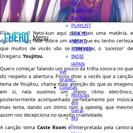
na
Madruga
Bankai
PLAYLIST
Fala pessoal! Neto-kun aqui para mais uma matéria, e
TOKYO
Menu
desta vez vou falar sobre um anime que eu tenho certeza
NIGHT
que muitos de vocês vão se interessar, o
'sucessor'
d
FOREVER
Oregairu:
Youjitsu
.
INDIE
JAPAN
Quero começar falando um pouco da trilha sonora no que
Ver
diz respeito a abertura. Posso dizer a vocês que a canção
grade...
tema de Youjitsu, chama mais atenção do que as imagens
Colunas
em si, nela ouvimos um ótimo ritmo eletrônico,
Notícias
posteriormente acompanhado perfeitamente por música
em
mais lenta, dando um ótimo tom a
opening
, que mesm
Geral
assim nos decepciona no quesito criatividade.
My
J-
A canção tema
Caste Room
é interpretada pela cantora