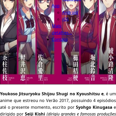
App
Android
iOS
Mais
detalhes...
Contato
Busca
Youkoso Jitsuryoku Shijou Shugi no Kyoushitsu e
, é um
anime que estreou no Verão 2017, possuindo 4 episódios
até o presente momento, escrito por
Syohgo Kinugasa
e
dirigido por
Seiji Kishi
(dirigiu grandes e famosas produções