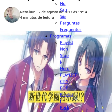
No
Seu
Neto-kun
· 2 de agosto de 2017 às 19:14
Site
4 minutos de leitura
Perguntas
Frequentes
Programas
Playlist
Non
Stop
J-
Hero
PLAYLIST
CITY
POP
Playlist
J
Rock